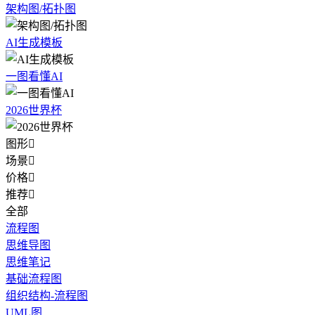
架构图/拓扑图
AI生成模板
一图看懂AI
2026世界杯
图形

场景

价格

推荐

全部
流程图
思维导图
思维笔记
基础流程图
组织结构-流程图
UML图