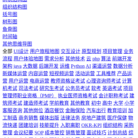
组织结构图
括号图
树形图
鱼骨图
时间轴
其他思维导图
全部
UI设计
用户旅程地图
交互设计
原型规划
项目管理
业务
流程
用户体验地图
需求分析
其他技术
云
php
算法
前端开发
架构
java
大数据
后端开发
运维
Python
AI
渠道运营
数据分析
新媒体运营
内容运营
短视频运营
活动运营
工具推荐
产品运
营
用户运营
电商运营
教师资格证考试
心理咨询师考试
计算
机考试
司法考试
研究生考试
公务员考试
软考
英语考试
项目
管理师职业资格（PMP）
执业医师资格考试
会计职称考试
建
筑师考试
建造师考试
学前教育
其他教育
初中
高中
大学
小学
客服咨询
其他岗位
酒店餐饮
金融保险
汽车出行
教育培训
加
工制造
商务销售
媒体出版
法律法务
房地产建筑
医疗保健
物
流快递
团建培训
技能提升
入职离职
OKR-KPI
组织结构
采购
管理
会议纪要
SOP
成本管控
销售管理
面试技巧
计划总结
综