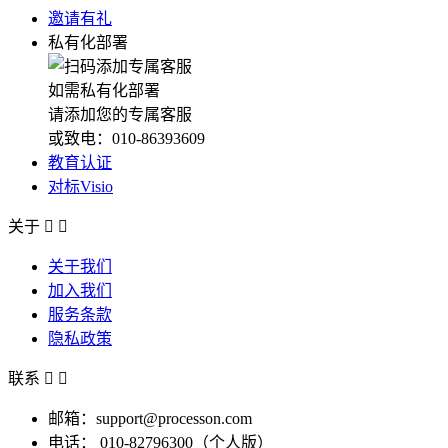
邀请有礼
私有化部署
如需私有化部署
请添加您的专属客服
或致电：010-86393609
教育认证
对标Visio
关于


关于我们
加入我们
服务条款
隐私政策
联系


邮箱：support@processon.com
电话：
010-82796300（个人版）