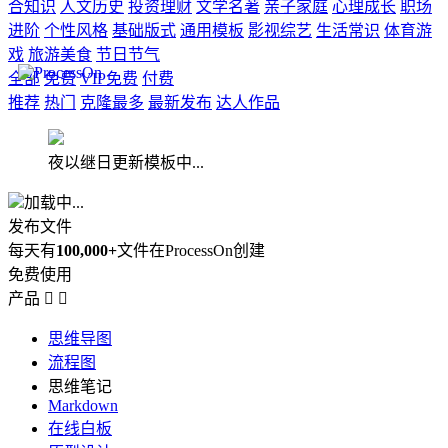
合知识
人文历史
投资理财
文学名著
亲子家庭
心理成长
职场
进阶
个性风格
基础版式
通用模板
影视综艺
生活常识
体育游
戏
旅游美食
节日节气
全部
免费
VIP免费
付费
推荐
热门
克隆最多
最新发布
达人作品
夜以继日更新模板中...
加载中...
发布文件
每天有
100,000+
文件在ProcessOn创建
免费使用
产品


思维导图
流程图
思维笔记
Markdown
在线白板