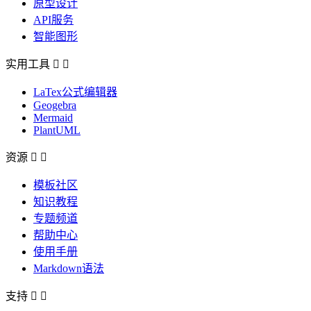
原型设计
API服务
智能图形
实用工具


LaTex公式编辑器
Geogebra
Mermaid
PlantUML
资源


模板社区
知识教程
专题频道
帮助中心
使用手册
Markdown语法
支持

