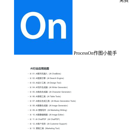
免费
ProcessOn作图小能手