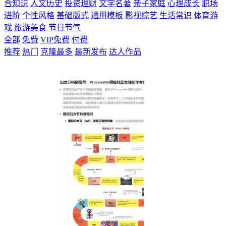
合知识
人文历史
投资理财
文学名著
亲子家庭
心理成长
职场
进阶
个性风格
基础版式
通用模板
影视综艺
生活常识
体育游
戏
旅游美食
节日节气
全部
免费
VIP免费
付费
推荐
热门
克隆最多
最新发布
达人作品