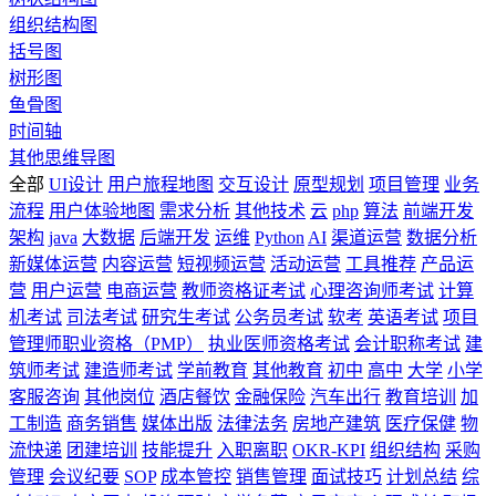
组织结构图
括号图
树形图
鱼骨图
时间轴
其他思维导图
全部
UI设计
用户旅程地图
交互设计
原型规划
项目管理
业务
流程
用户体验地图
需求分析
其他技术
云
php
算法
前端开发
架构
java
大数据
后端开发
运维
Python
AI
渠道运营
数据分析
新媒体运营
内容运营
短视频运营
活动运营
工具推荐
产品运
营
用户运营
电商运营
教师资格证考试
心理咨询师考试
计算
机考试
司法考试
研究生考试
公务员考试
软考
英语考试
项目
管理师职业资格（PMP）
执业医师资格考试
会计职称考试
建
筑师考试
建造师考试
学前教育
其他教育
初中
高中
大学
小学
客服咨询
其他岗位
酒店餐饮
金融保险
汽车出行
教育培训
加
工制造
商务销售
媒体出版
法律法务
房地产建筑
医疗保健
物
流快递
团建培训
技能提升
入职离职
OKR-KPI
组织结构
采购
管理
会议纪要
SOP
成本管控
销售管理
面试技巧
计划总结
综