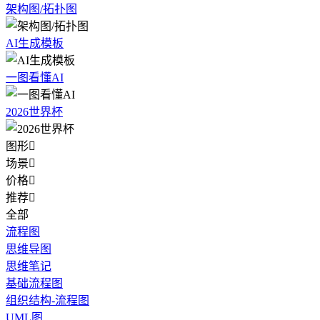
架构图/拓扑图
AI生成模板
一图看懂AI
2026世界杯
图形

场景

价格

推荐

全部
流程图
思维导图
思维笔记
基础流程图
组织结构-流程图
UML图