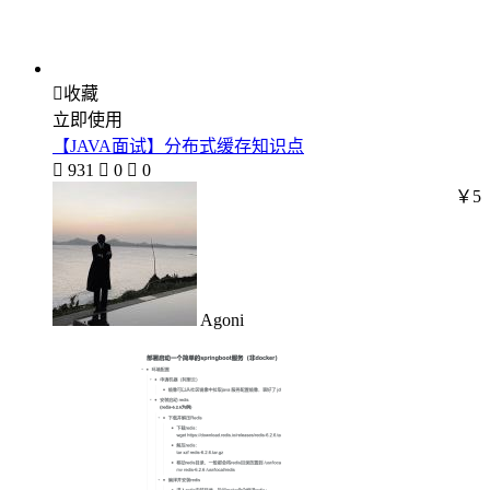

收藏
立即使用
【JAVA面试】分布式缓存知识点

931

0

0
￥5
Agoni