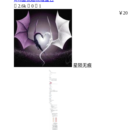

2.6k

0

1
￥20
星陨无痕