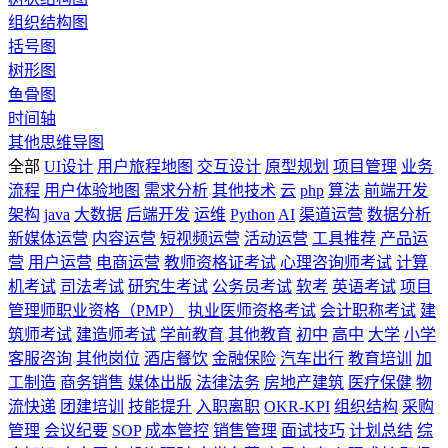
组织结构图
括号图
树形图
鱼骨图
时间轴
其他思维导图
全部
UI设计
用户旅程地图
交互设计
原型规划
项目管理
业务
流程
用户体验地图
需求分析
其他技术
云
php
算法
前端开发
架构
java
大数据
后端开发
运维
Python
AI
渠道运营
数据分析
新媒体运营
内容运营
短视频运营
活动运营
工具推荐
产品运
营
用户运营
电商运营
教师资格证考试
心理咨询师考试
计算
机考试
司法考试
研究生考试
公务员考试
软考
英语考试
项目
管理师职业资格（PMP）
执业医师资格考试
会计职称考试
建
筑师考试
建造师考试
学前教育
其他教育
初中
高中
大学
小学
客服咨询
其他岗位
酒店餐饮
金融保险
汽车出行
教育培训
加
工制造
商务销售
媒体出版
法律法务
房地产建筑
医疗保健
物
流快递
团建培训
技能提升
入职离职
OKR-KPI
组织结构
采购
管理
会议纪要
SOP
成本管控
销售管理
面试技巧
计划总结
综