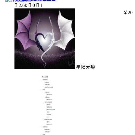

2.6k

0

1
￥20
星陨无痕