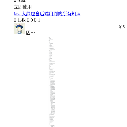

收藏
立即使用
Java大纲包含后端用到的所有知识

1.4k

0

1
￥5
囚～