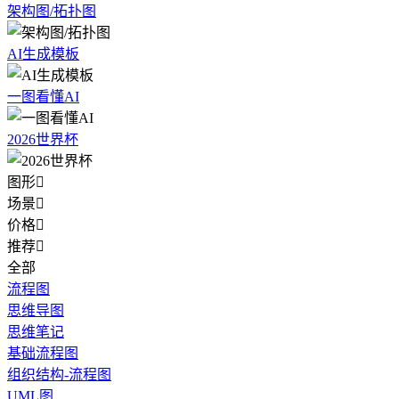
架构图/拓扑图
AI生成模板
一图看懂AI
2026世界杯
图形

场景

价格

推荐

全部
流程图
思维导图
思维笔记
基础流程图
组织结构-流程图
UML图