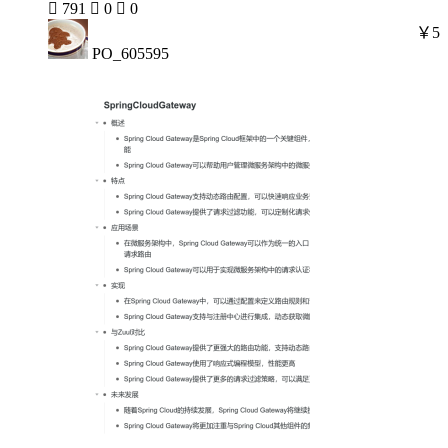

791

0

0
￥5
PO_605595