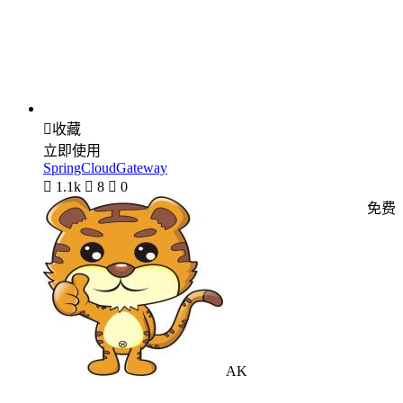

收藏
立即使用
SpringCloudGateway

1.1k

8

0
免费
AK