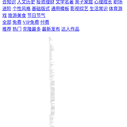
合知识
人文历史
投资理财
文学名著
亲子家庭
心理成长
职场
进阶
个性风格
基础版式
通用模板
影视综艺
生活常识
体育游
戏
旅游美食
节日节气
全部
免费
VIP免费
付费
推荐
热门
克隆最多
最新发布
达人作品