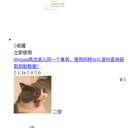

收藏
立即使用
Mybatis两次进入同一个事务，使用同样SQL语句查询获
取到脏数据？

1.1k

0

0
￥5
二饼