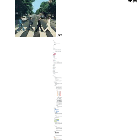
免费
Aͫ