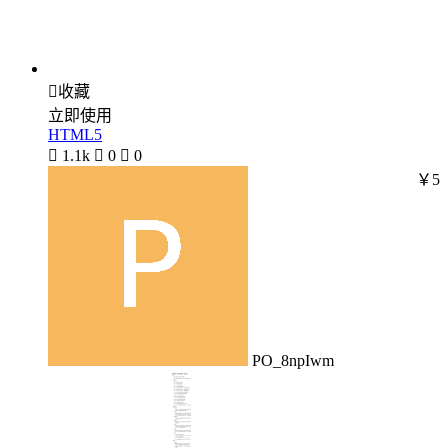

收藏
立即使用
HTML5

1.1k

0

0
￥5
PO_8npIwm