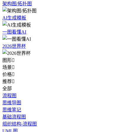
架构图/拓扑图
AI生成模板
一图看懂AI
2026世界杯
图形

场景

价格

推荐

全部
流程图
思维导图
思维笔记
基础流程图
组织结构-流程图
UML图