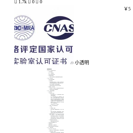

1.7k

0

0
￥5
小透明