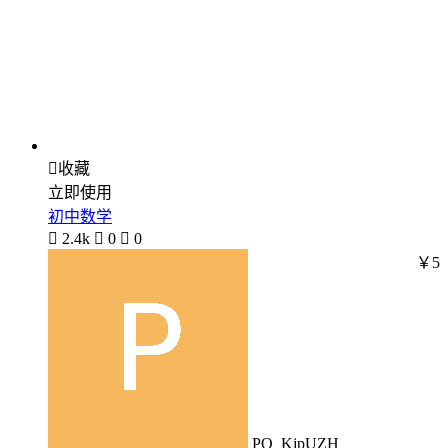

收藏
立即使用
初中数学

2.4k

0

0
￥5
PO_KjpUZH