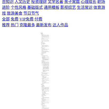
合知识
人文历史
投资理财
文学名著
亲子家庭
心理成长
职场
进阶
个性风格
基础版式
通用模板
影视综艺
生活常识
体育游
戏
旅游美食
节日节气
全部
免费
VIP免费
付费
推荐
热门
克隆最多
最新发布
达人作品