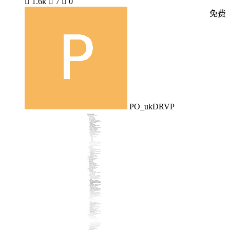

1.6k

7

0
免费
PO_ukDRVP