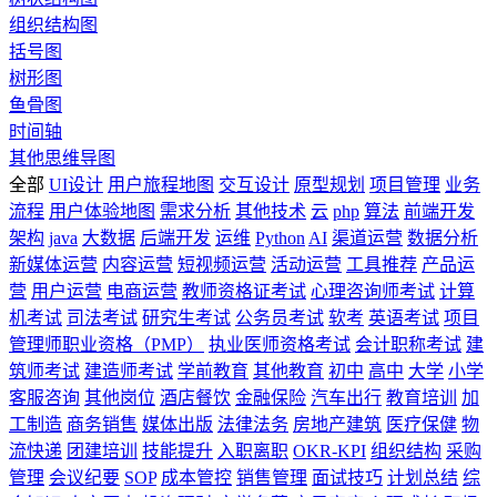
组织结构图
括号图
树形图
鱼骨图
时间轴
其他思维导图
全部
UI设计
用户旅程地图
交互设计
原型规划
项目管理
业务
流程
用户体验地图
需求分析
其他技术
云
php
算法
前端开发
架构
java
大数据
后端开发
运维
Python
AI
渠道运营
数据分析
新媒体运营
内容运营
短视频运营
活动运营
工具推荐
产品运
营
用户运营
电商运营
教师资格证考试
心理咨询师考试
计算
机考试
司法考试
研究生考试
公务员考试
软考
英语考试
项目
管理师职业资格（PMP）
执业医师资格考试
会计职称考试
建
筑师考试
建造师考试
学前教育
其他教育
初中
高中
大学
小学
客服咨询
其他岗位
酒店餐饮
金融保险
汽车出行
教育培训
加
工制造
商务销售
媒体出版
法律法务
房地产建筑
医疗保健
物
流快递
团建培训
技能提升
入职离职
OKR-KPI
组织结构
采购
管理
会议纪要
SOP
成本管控
销售管理
面试技巧
计划总结
综