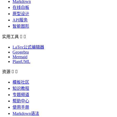
Markdown
在线白板
原型设计
API服务
智能图形
实用工具


LaTex公式编辑器
Geogebra
Mermaid
PlantUML
资源


模板社区
知识教程
专题频道
帮助中心
使用手册
Markdown语法