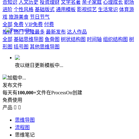
合知识
人文历史
投资理财
文学名著
亲子家庭
心理成长
职场
进阶
个性风格
基础版式
通用模板
影视综艺
生活常识
体育游
戏
旅游美食
节日节气
全部
免费
VIP免费
付费
推荐
热门
克隆最多
最新发布
达人作品
全部
基础思维导图
鱼骨图
树状结构图
时间轴
组织结构图
树
形图
括号图
其他思维导图
夜以继日更新模板中...
加载中...
发布文件
每天有
100,000+
文件在ProcessOn创建
免费使用
产品


思维导图
流程图
思维笔记