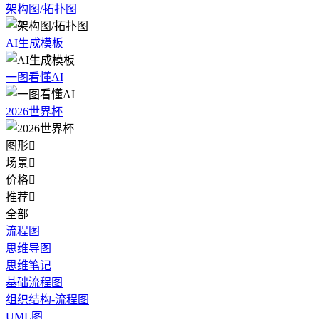
架构图/拓扑图
AI生成模板
一图看懂AI
2026世界杯
图形

场景

价格

推荐

全部
流程图
思维导图
思维笔记
基础流程图
组织结构-流程图
UML图