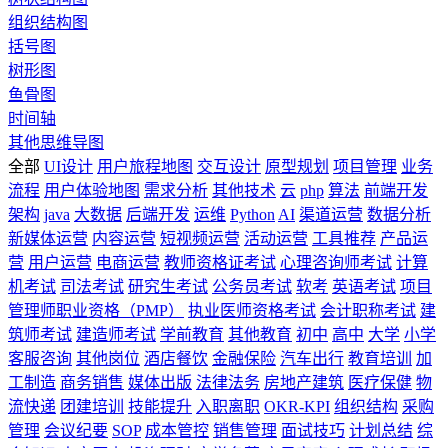
组织结构图
括号图
树形图
鱼骨图
时间轴
其他思维导图
全部
UI设计
用户旅程地图
交互设计
原型规划
项目管理
业务
流程
用户体验地图
需求分析
其他技术
云
php
算法
前端开发
架构
java
大数据
后端开发
运维
Python
AI
渠道运营
数据分析
新媒体运营
内容运营
短视频运营
活动运营
工具推荐
产品运
营
用户运营
电商运营
教师资格证考试
心理咨询师考试
计算
机考试
司法考试
研究生考试
公务员考试
软考
英语考试
项目
管理师职业资格（PMP）
执业医师资格考试
会计职称考试
建
筑师考试
建造师考试
学前教育
其他教育
初中
高中
大学
小学
客服咨询
其他岗位
酒店餐饮
金融保险
汽车出行
教育培训
加
工制造
商务销售
媒体出版
法律法务
房地产建筑
医疗保健
物
流快递
团建培训
技能提升
入职离职
OKR-KPI
组织结构
采购
管理
会议纪要
SOP
成本管控
销售管理
面试技巧
计划总结
综