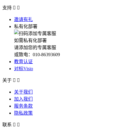
支持


邀请有礼
私有化部署
如需私有化部署
请添加您的专属客服
或致电：010-86393609
教育认证
对标Visio
关于


关于我们
加入我们
服务条款
隐私政策
联系

