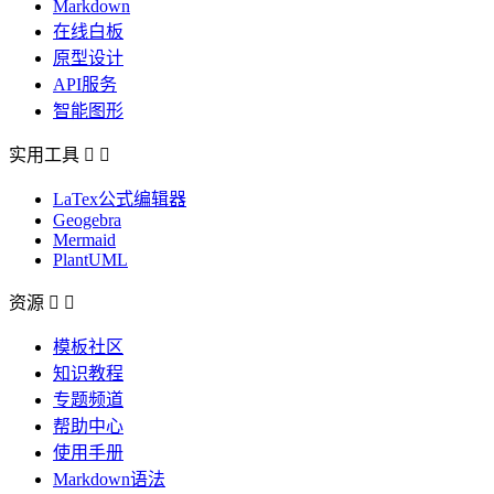
Markdown
在线白板
原型设计
API服务
智能图形
实用工具


LaTex公式编辑器
Geogebra
Mermaid
PlantUML
资源


模板社区
知识教程
专题频道
帮助中心
使用手册
Markdown语法