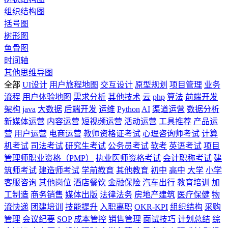
组织结构图
括号图
树形图
鱼骨图
时间轴
其他思维导图
全部
UI设计
用户旅程地图
交互设计
原型规划
项目管理
业务
流程
用户体验地图
需求分析
其他技术
云
php
算法
前端开发
架构
java
大数据
后端开发
运维
Python
AI
渠道运营
数据分析
新媒体运营
内容运营
短视频运营
活动运营
工具推荐
产品运
营
用户运营
电商运营
教师资格证考试
心理咨询师考试
计算
机考试
司法考试
研究生考试
公务员考试
软考
英语考试
项目
管理师职业资格（PMP）
执业医师资格考试
会计职称考试
建
筑师考试
建造师考试
学前教育
其他教育
初中
高中
大学
小学
客服咨询
其他岗位
酒店餐饮
金融保险
汽车出行
教育培训
加
工制造
商务销售
媒体出版
法律法务
房地产建筑
医疗保健
物
流快递
团建培训
技能提升
入职离职
OKR-KPI
组织结构
采购
管理
会议纪要
SOP
成本管控
销售管理
面试技巧
计划总结
综