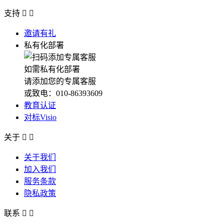
支持


邀请有礼
私有化部署
如需私有化部署
请添加您的专属客服
或致电：010-86393609
教育认证
对标Visio
关于


关于我们
加入我们
服务条款
隐私政策
联系

