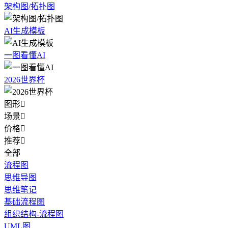
架构图/拓扑图
AI生成模板
一图看懂AI
2026世界杯
图形

场景

价格

推荐

全部
流程图
思维导图
思维笔记
基础流程图
组织结构-流程图
UML图