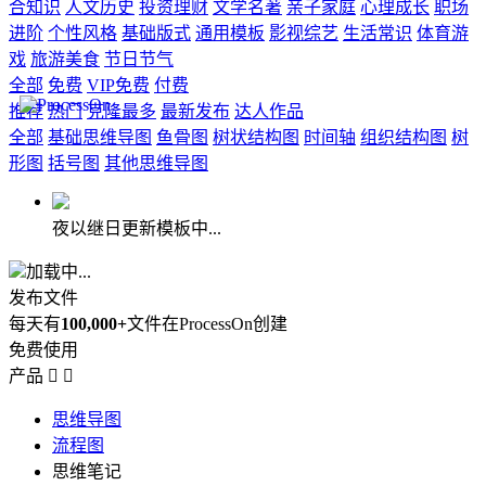
合知识
人文历史
投资理财
文学名著
亲子家庭
心理成长
职场
进阶
个性风格
基础版式
通用模板
影视综艺
生活常识
体育游
戏
旅游美食
节日节气
全部
免费
VIP免费
付费
推荐
热门
克隆最多
最新发布
达人作品
全部
基础思维导图
鱼骨图
树状结构图
时间轴
组织结构图
树
形图
括号图
其他思维导图
夜以继日更新模板中...
加载中...
发布文件
每天有
100,000+
文件在ProcessOn创建
免费使用
产品


思维导图
流程图
思维笔记