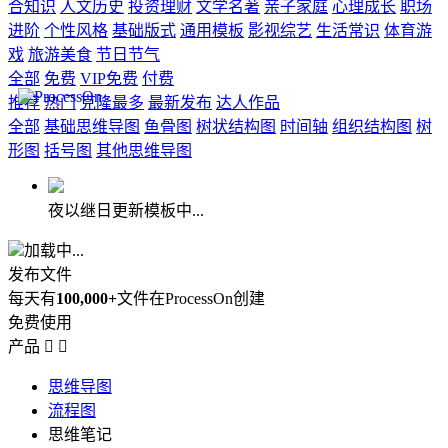
合知识
人文历史
投资理财
文学名著
亲子家庭
心理成长
职场
进阶
个性风格
基础版式
通用模板
影视综艺
生活常识
体育游
戏
旅游美食
节日节气
全部
免费
VIP免费
付费
推荐
热门
克隆最多
最新发布
达人作品
全部
基础思维导图
鱼骨图
树状结构图
时间轴
组织结构图
树
形图
括号图
其他思维导图
夜以继日更新模板中...
加载中...
发布文件
每天有
100,000+
文件在ProcessOn创建
免费使用
产品


思维导图
流程图
思维笔记