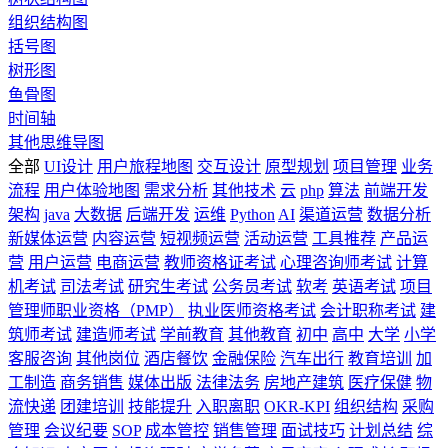
组织结构图
括号图
树形图
鱼骨图
时间轴
其他思维导图
全部
UI设计
用户旅程地图
交互设计
原型规划
项目管理
业务
流程
用户体验地图
需求分析
其他技术
云
php
算法
前端开发
架构
java
大数据
后端开发
运维
Python
AI
渠道运营
数据分析
新媒体运营
内容运营
短视频运营
活动运营
工具推荐
产品运
营
用户运营
电商运营
教师资格证考试
心理咨询师考试
计算
机考试
司法考试
研究生考试
公务员考试
软考
英语考试
项目
管理师职业资格（PMP）
执业医师资格考试
会计职称考试
建
筑师考试
建造师考试
学前教育
其他教育
初中
高中
大学
小学
客服咨询
其他岗位
酒店餐饮
金融保险
汽车出行
教育培训
加
工制造
商务销售
媒体出版
法律法务
房地产建筑
医疗保健
物
流快递
团建培训
技能提升
入职离职
OKR-KPI
组织结构
采购
管理
会议纪要
SOP
成本管控
销售管理
面试技巧
计划总结
综