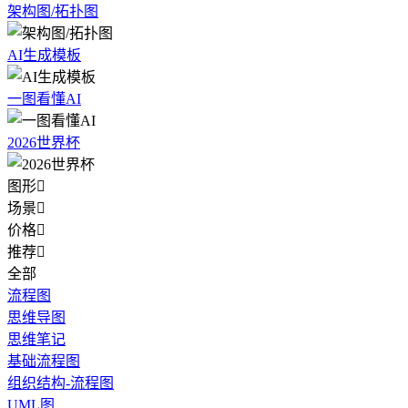
架构图/拓扑图
AI生成模板
一图看懂AI
2026世界杯
图形

场景

价格

推荐

全部
流程图
思维导图
思维笔记
基础流程图
组织结构-流程图
UML图