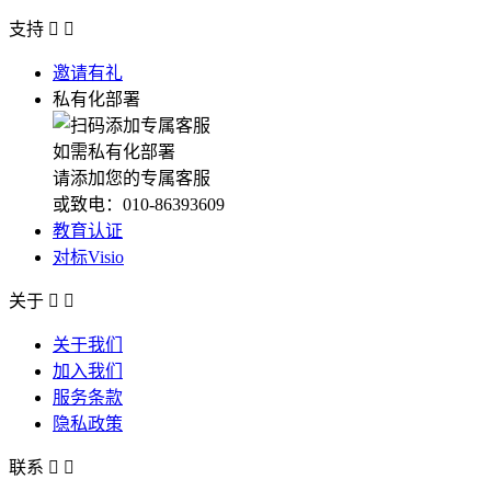
支持


邀请有礼
私有化部署
如需私有化部署
请添加您的专属客服
或致电：010-86393609
教育认证
对标Visio
关于


关于我们
加入我们
服务条款
隐私政策
联系

