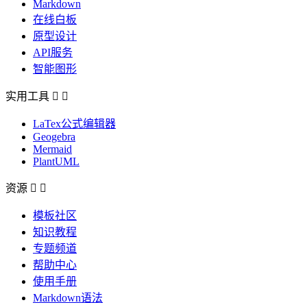
Markdown
在线白板
原型设计
API服务
智能图形
实用工具


LaTex公式编辑器
Geogebra
Mermaid
PlantUML
资源


模板社区
知识教程
专题频道
帮助中心
使用手册
Markdown语法