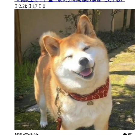

2.2k

17

0