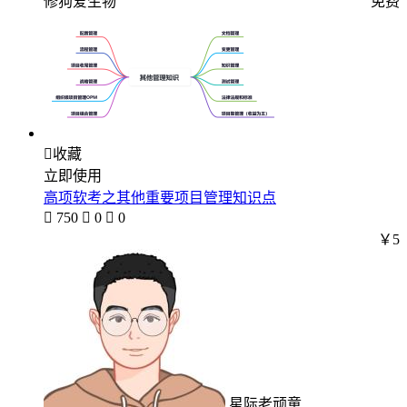
修狗爱生物
免费

收藏
立即使用
高项软考之其他重要项目管理知识点

750

0

0
￥5
星际老顽童