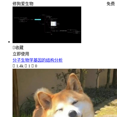
修狗爱生物
免费

收藏
立即使用
分子生物学基因的结构分析

1.4k

1

0