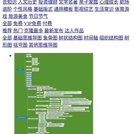
合知识
人文历史
投资理财
文学名著
亲子家庭
心理成长
职场
进阶
个性风格
基础版式
通用模板
影视综艺
生活常识
体育游
戏
旅游美食
节日节气
全部
免费
VIP免费
付费
推荐
热门
克隆最多
最新发布
达人作品
全部
基础思维导图
鱼骨图
树状结构图
时间轴
组织结构图
树
形图
括号图
其他思维导图