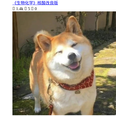
《生物化学》核酸改良版

1.4k

5

0