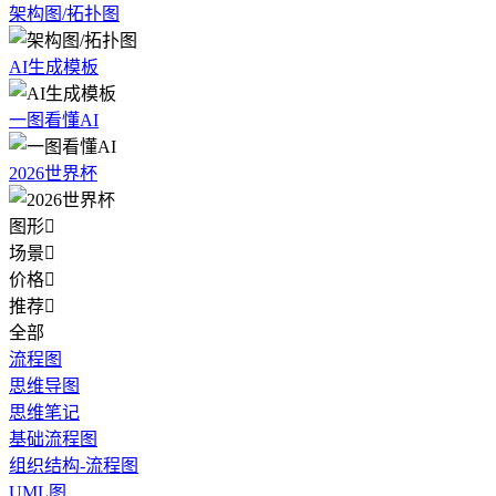
架构图/拓扑图
AI生成模板
一图看懂AI
2026世界杯
图形

场景

价格

推荐

全部
流程图
思维导图
思维笔记
基础流程图
组织结构-流程图
UML图