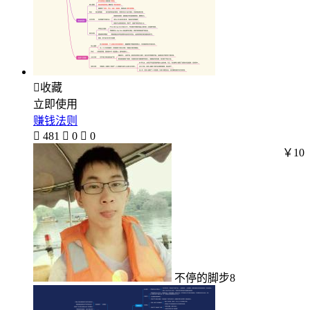

收藏
立即使用
赚钱法则

481

0

0
￥10
不停的脚步8