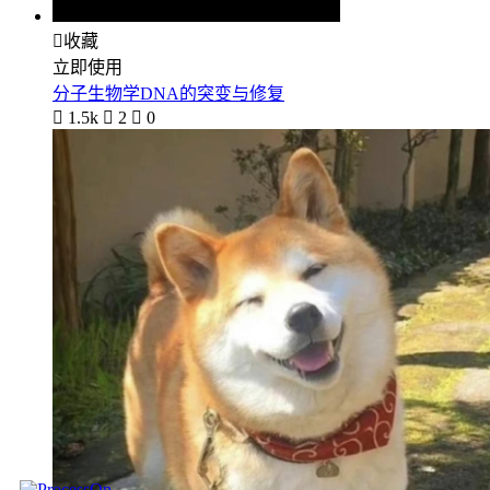

收藏
立即使用
分子生物学DNA的突变与修复

1.5k

2

0