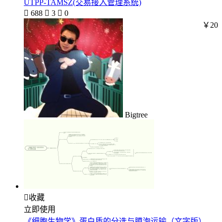
UTPP-TAMSZ(交易接入管理系统)

688

3

0
￥20
Bigtree

收藏
立即使用
《细胞生物学》蛋白质的分选与膜泡运输（文字版）