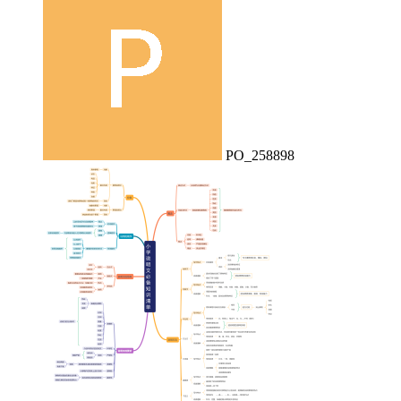
PO_258898