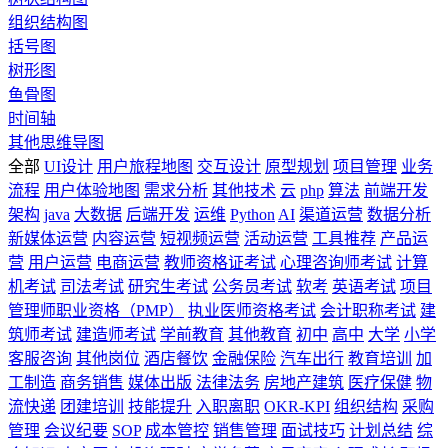
组织结构图
括号图
树形图
鱼骨图
时间轴
其他思维导图
全部
UI设计
用户旅程地图
交互设计
原型规划
项目管理
业务
流程
用户体验地图
需求分析
其他技术
云
php
算法
前端开发
架构
java
大数据
后端开发
运维
Python
AI
渠道运营
数据分析
新媒体运营
内容运营
短视频运营
活动运营
工具推荐
产品运
营
用户运营
电商运营
教师资格证考试
心理咨询师考试
计算
机考试
司法考试
研究生考试
公务员考试
软考
英语考试
项目
管理师职业资格（PMP）
执业医师资格考试
会计职称考试
建
筑师考试
建造师考试
学前教育
其他教育
初中
高中
大学
小学
客服咨询
其他岗位
酒店餐饮
金融保险
汽车出行
教育培训
加
工制造
商务销售
媒体出版
法律法务
房地产建筑
医疗保健
物
流快递
团建培训
技能提升
入职离职
OKR-KPI
组织结构
采购
管理
会议纪要
SOP
成本管控
销售管理
面试技巧
计划总结
综