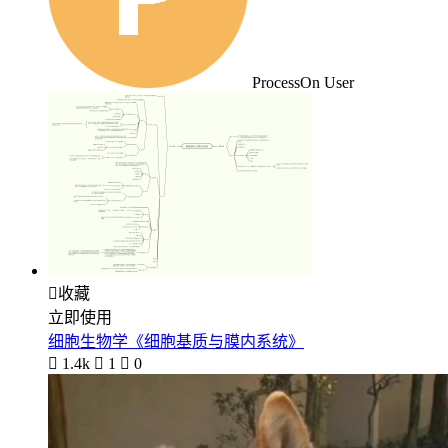
ProcessOn User

收藏
立即使用
细胞生物学《细胞基质与膜内系统》

1.4k

1

0