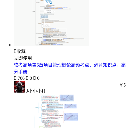

收藏
立即使用
软考高项第6章项目管理概论高频考点，必背知识点，高
分手册

706

0

0
￥5
J小小小H