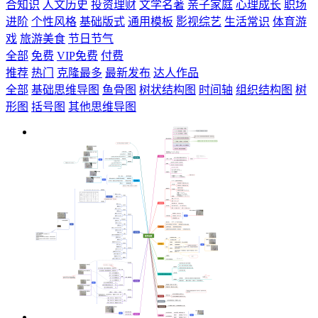
合知识
人文历史
投资理财
文学名著
亲子家庭
心理成长
职场
进阶
个性风格
基础版式
通用模板
影视综艺
生活常识
体育游
戏
旅游美食
节日节气
全部
免费
VIP免费
付费
推荐
热门
克隆最多
最新发布
达人作品
全部
基础思维导图
鱼骨图
树状结构图
时间轴
组织结构图
树
形图
括号图
其他思维导图