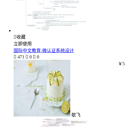

收藏
立即使用
国际中文教育-微认证系统设计

471

0

0
￥5
欹飞