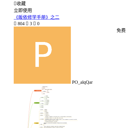

收藏
立即使用
《皈依修学手册》之二

804

3

0
免费
PO_alqQar