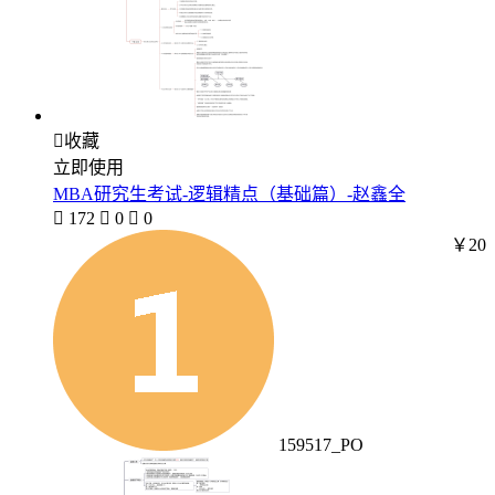

收藏
立即使用
MBA研究生考试-逻辑精点（基础篇）-赵鑫全

172

0

0
￥20
159517_PO