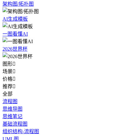
架构图/拓扑图
AI生成模板
一图看懂AI
2026世界杯
图形

场景

价格

推荐

全部
流程图
思维导图
思维笔记
基础流程图
组织结构-流程图
UML图