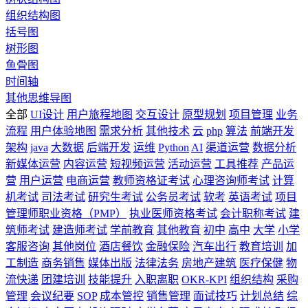
组织结构图
括号图
树形图
鱼骨图
时间轴
其他思维导图
全部
UI设计
用户旅程地图
交互设计
原型规划
项目管理
业务
流程
用户体验地图
需求分析
其他技术
云
php
算法
前端开发
架构
java
大数据
后端开发
运维
Python
AI
渠道运营
数据分析
新媒体运营
内容运营
短视频运营
活动运营
工具推荐
产品运
营
用户运营
电商运营
教师资格证考试
心理咨询师考试
计算
机考试
司法考试
研究生考试
公务员考试
软考
英语考试
项目
管理师职业资格（PMP）
执业医师资格考试
会计职称考试
建
筑师考试
建造师考试
学前教育
其他教育
初中
高中
大学
小学
客服咨询
其他岗位
酒店餐饮
金融保险
汽车出行
教育培训
加
工制造
商务销售
媒体出版
法律法务
房地产建筑
医疗保健
物
流快递
团建培训
技能提升
入职离职
OKR-KPI
组织结构
采购
管理
会议纪要
SOP
成本管控
销售管理
面试技巧
计划总结
综