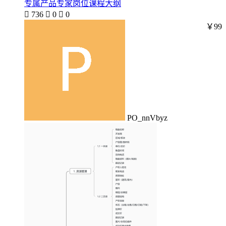
专属产品专家岗位课程大纲

736

0

0
￥99
PO_nnVbyz