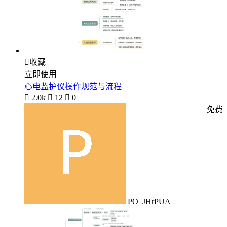

收藏
立即使用
心电监护仪操作规范与流程

2.0k

12

0
免费
PO_JHrPUA