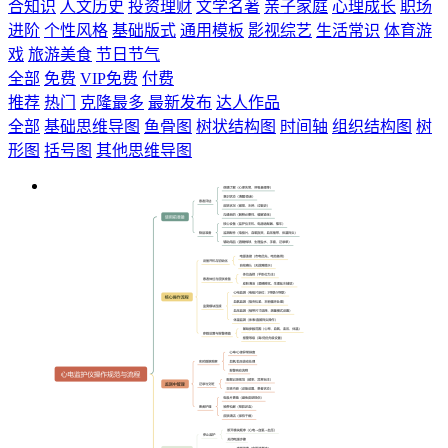
合知识
人文历史
投资理财
文学名著
亲子家庭
心理成长
职场
进阶
个性风格
基础版式
通用模板
影视综艺
生活常识
体育游
戏
旅游美食
节日节气
全部
免费
VIP免费
付费
推荐
热门
克隆最多
最新发布
达人作品
全部
基础思维导图
鱼骨图
树状结构图
时间轴
组织结构图
树
形图
括号图
其他思维导图