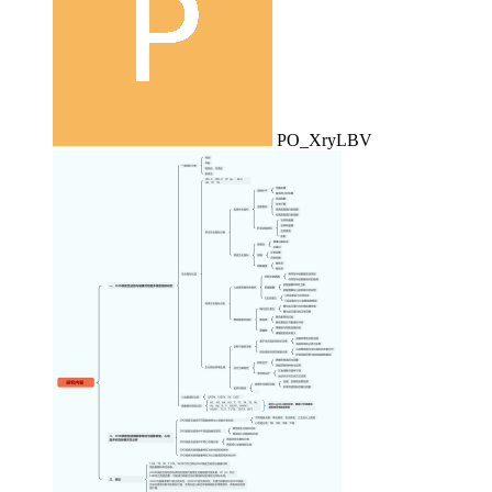
PO_XryLBV