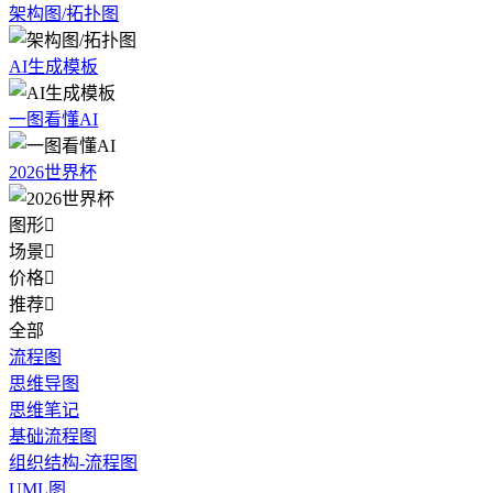
架构图/拓扑图
AI生成模板
一图看懂AI
2026世界杯
图形

场景

价格

推荐

全部
流程图
思维导图
思维笔记
基础流程图
组织结构-流程图
UML图