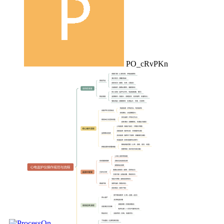
PO_cRvPKn