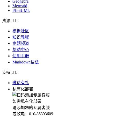
Geogebra
Mermaid
PlantUML
资源


模板社区
知识教程
专题频道
帮助中心
使用手册
Markdown语法
支持


邀请有礼
私有化部署
如需私有化部署
请添加您的专属客服
或致电：010-86393609