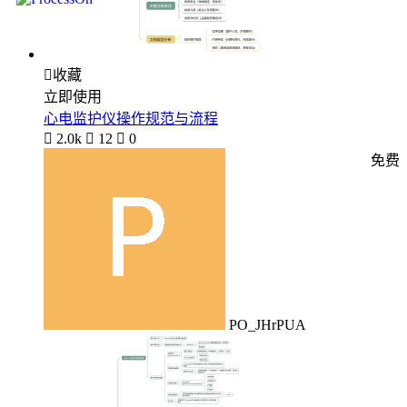

收藏
立即使用
心电监护仪操作规范与流程

2.0k

12

0
免费
PO_JHrPUA