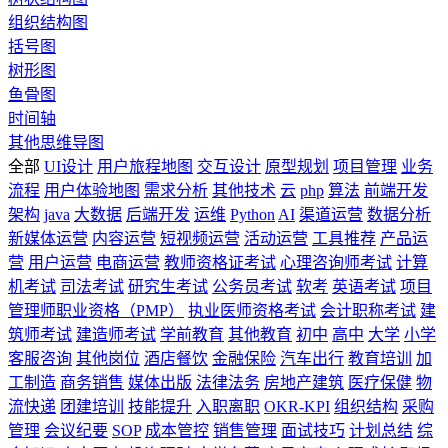
组织结构图
括号图
树形图
鱼骨图
时间轴
其他思维导图
全部
UI设计
用户旅程地图
交互设计
原型规划
项目管理
业务
流程
用户体验地图
需求分析
其他技术
云
php
算法
前端开发
架构
java
大数据
后端开发
运维
Python
AI
渠道运营
数据分析
新媒体运营
内容运营
短视频运营
活动运营
工具推荐
产品运
营
用户运营
电商运营
教师资格证考试
心理咨询师考试
计算
机考试
司法考试
研究生考试
公务员考试
软考
英语考试
项目
管理师职业资格（PMP）
执业医师资格考试
会计职称考试
建
筑师考试
建造师考试
学前教育
其他教育
初中
高中
大学
小学
客服咨询
其他岗位
酒店餐饮
金融保险
汽车出行
教育培训
加
工制造
商务销售
媒体出版
法律法务
房地产建筑
医疗保健
物
流快递
团建培训
技能提升
入职离职
OKR-KPI
组织结构
采购
管理
会议纪要
SOP
成本管控
销售管理
面试技巧
计划总结
综