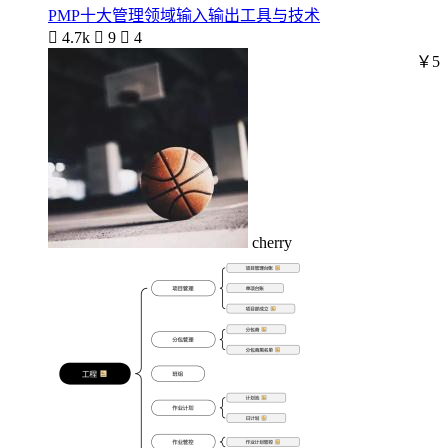
PMP十大管理领域输入输出工具与技术

4.7k

9

4
￥5
cherry