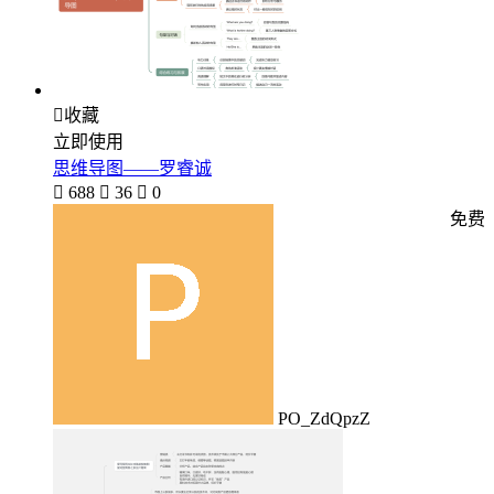

收藏
立即使用
思维导图——罗睿诚

688

36

0
免费
PO_ZdQpzZ