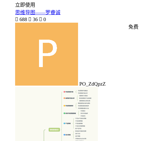
立即使用
思维导图——罗睿诚

688

36

0
免费
PO_ZdQpzZ