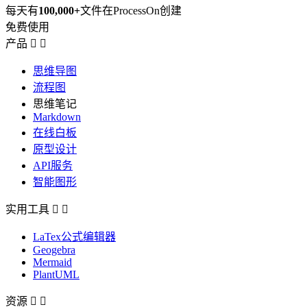
每天有
100,000+
文件在ProcessOn创建
免费使用
产品


思维导图
流程图
思维笔记
Markdown
在线白板
原型设计
API服务
智能图形
实用工具


LaTex公式编辑器
Geogebra
Mermaid
PlantUML
资源

