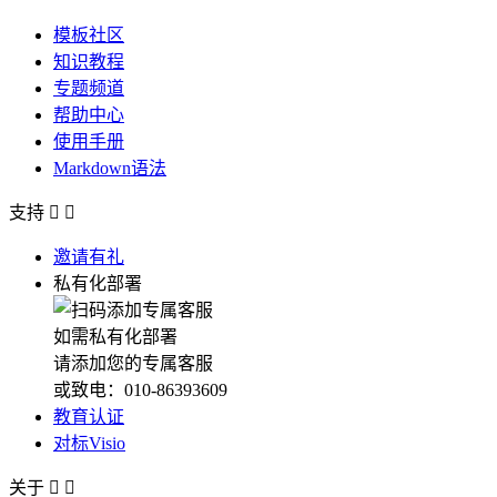
模板社区
知识教程
专题频道
帮助中心
使用手册
Markdown语法
支持


邀请有礼
私有化部署
如需私有化部署
请添加您的专属客服
或致电：010-86393609
教育认证
对标Visio
关于

