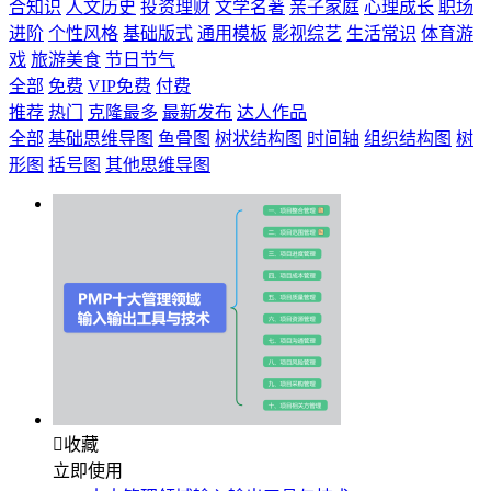
合知识
人文历史
投资理财
文学名著
亲子家庭
心理成长
职场
进阶
个性风格
基础版式
通用模板
影视综艺
生活常识
体育游
戏
旅游美食
节日节气
全部
免费
VIP免费
付费
推荐
热门
克隆最多
最新发布
达人作品
全部
基础思维导图
鱼骨图
树状结构图
时间轴
组织结构图
树
形图
括号图
其他思维导图

收藏
立即使用