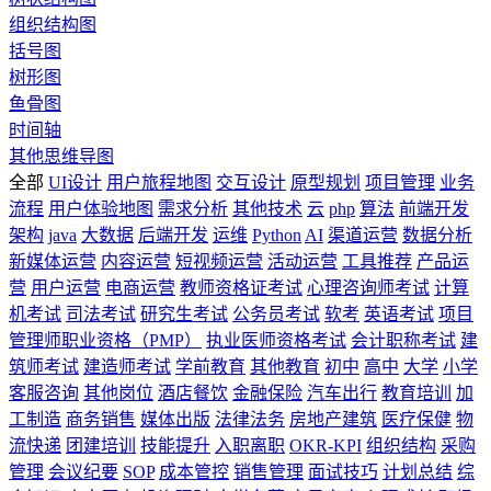
组织结构图
括号图
树形图
鱼骨图
时间轴
其他思维导图
全部
UI设计
用户旅程地图
交互设计
原型规划
项目管理
业务
流程
用户体验地图
需求分析
其他技术
云
php
算法
前端开发
架构
java
大数据
后端开发
运维
Python
AI
渠道运营
数据分析
新媒体运营
内容运营
短视频运营
活动运营
工具推荐
产品运
营
用户运营
电商运营
教师资格证考试
心理咨询师考试
计算
机考试
司法考试
研究生考试
公务员考试
软考
英语考试
项目
管理师职业资格（PMP）
执业医师资格考试
会计职称考试
建
筑师考试
建造师考试
学前教育
其他教育
初中
高中
大学
小学
客服咨询
其他岗位
酒店餐饮
金融保险
汽车出行
教育培训
加
工制造
商务销售
媒体出版
法律法务
房地产建筑
医疗保健
物
流快递
团建培训
技能提升
入职离职
OKR-KPI
组织结构
采购
管理
会议纪要
SOP
成本管控
销售管理
面试技巧
计划总结
综