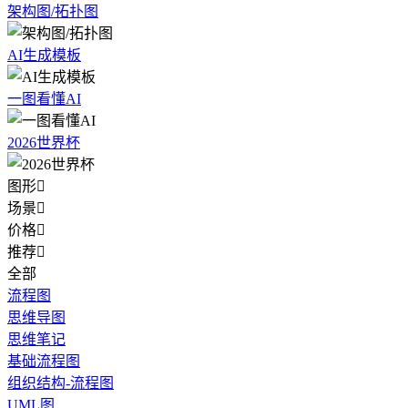
架构图/拓扑图
AI生成模板
一图看懂AI
2026世界杯
图形

场景

价格

推荐

全部
流程图
思维导图
思维笔记
基础流程图
组织结构-流程图
UML图