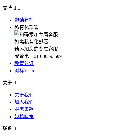
支持


邀请有礼
私有化部署
如需私有化部署
请添加您的专属客服
或致电：010-86393609
教育认证
对标Visio
关于


关于我们
加入我们
服务条款
隐私政策
联系

