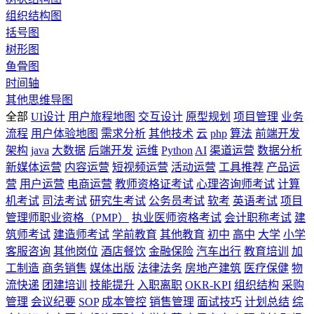
组织结构图
括号图
树形图
鱼骨图
时间轴
其他思维导图
全部
UI设计
用户旅程地图
交互设计
原型规划
项目管理
业务
流程
用户体验地图
需求分析
其他技术
云
php
算法
前端开发
架构
java
大数据
后端开发
运维
Python
AI
渠道运营
数据分析
新媒体运营
内容运营
短视频运营
活动运营
工具推荐
产品运
营
用户运营
电商运营
教师资格证考试
心理咨询师考试
计算
机考试
司法考试
研究生考试
公务员考试
软考
英语考试
项目
管理师职业资格（PMP）
执业医师资格考试
会计职称考试
建
筑师考试
建造师考试
学前教育
其他教育
初中
高中
大学
小学
客服咨询
其他岗位
酒店餐饮
金融保险
汽车出行
教育培训
加
工制造
商务销售
媒体出版
法律法务
房地产建筑
医疗保健
物
流快递
团建培训
技能提升
入职离职
OKR-KPI
组织结构
采购
管理
会议纪要
SOP
成本管控
销售管理
面试技巧
计划总结
综