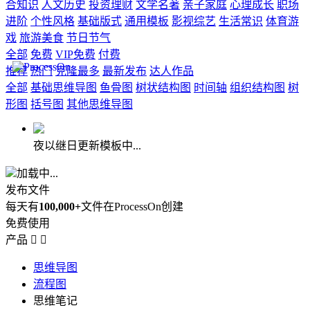
合知识
人文历史
投资理财
文学名著
亲子家庭
心理成长
职场
进阶
个性风格
基础版式
通用模板
影视综艺
生活常识
体育游
戏
旅游美食
节日节气
全部
免费
VIP免费
付费
推荐
热门
克隆最多
最新发布
达人作品
全部
基础思维导图
鱼骨图
树状结构图
时间轴
组织结构图
树
形图
括号图
其他思维导图
夜以继日更新模板中...
加载中...
发布文件
每天有
100,000+
文件在ProcessOn创建
免费使用
产品


思维导图
流程图
思维笔记