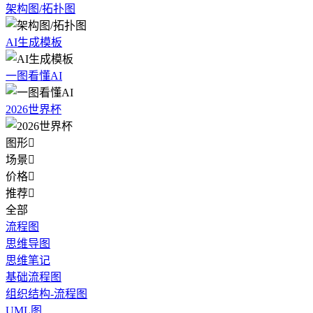
架构图/拓扑图
AI生成模板
一图看懂AI
2026世界杯
图形

场景

价格

推荐

全部
流程图
思维导图
思维笔记
基础流程图
组织结构-流程图
UML图