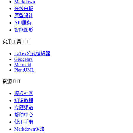
Markdown
在线白板
原型设计
API服务
智能图形
实用工具


LaTex公式编辑器
Geogebra
Mermaid
PlantUML
资源


模板社区
知识教程
专题频道
帮助中心
使用手册
Markdown语法