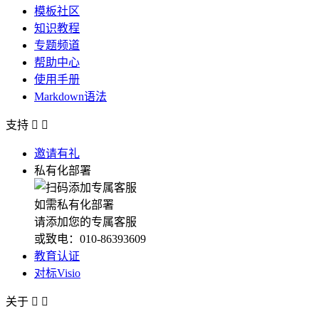
模板社区
知识教程
专题频道
帮助中心
使用手册
Markdown语法
支持


邀请有礼
私有化部署
如需私有化部署
请添加您的专属客服
或致电：010-86393609
教育认证
对标Visio
关于

