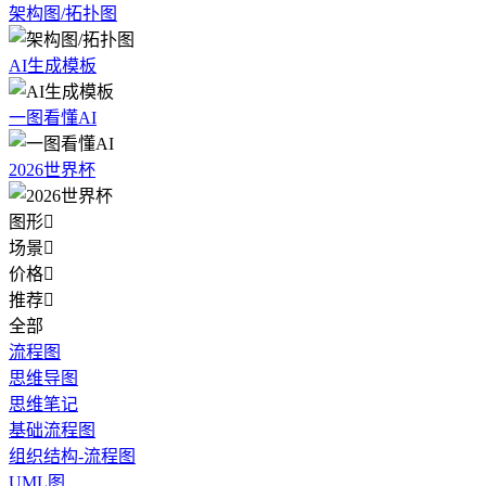
架构图/拓扑图
AI生成模板
一图看懂AI
2026世界杯
图形

场景

价格

推荐

全部
流程图
思维导图
思维笔记
基础流程图
组织结构-流程图
UML图