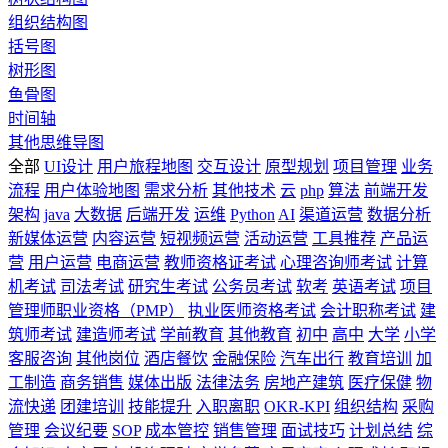
组织结构图
括号图
树形图
鱼骨图
时间轴
其他思维导图
全部
UI设计
用户旅程地图
交互设计
原型规划
项目管理
业务
流程
用户体验地图
需求分析
其他技术
云
php
算法
前端开发
架构
java
大数据
后端开发
运维
Python
AI
渠道运营
数据分析
新媒体运营
内容运营
短视频运营
活动运营
工具推荐
产品运
营
用户运营
电商运营
教师资格证考试
心理咨询师考试
计算
机考试
司法考试
研究生考试
公务员考试
软考
英语考试
项目
管理师职业资格（PMP）
执业医师资格考试
会计职称考试
建
筑师考试
建造师考试
学前教育
其他教育
初中
高中
大学
小学
客服咨询
其他岗位
酒店餐饮
金融保险
汽车出行
教育培训
加
工制造
商务销售
媒体出版
法律法务
房地产建筑
医疗保健
物
流快递
团建培训
技能提升
入职离职
OKR-KPI
组织结构
采购
管理
会议纪要
SOP
成本管控
销售管理
面试技巧
计划总结
综