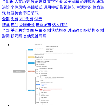
合知识
人文历史
投资理财
文学名著
亲子家庭
心理成长
职场
进阶
个性风格
基础版式
通用模板
影视综艺
生活常识
体育游
戏
旅游美食
节日节气
全部
免费
VIP免费
付费
推荐
热门
克隆最多
最新发布
达人作品
全部
基础思维导图
鱼骨图
树状结构图
时间轴
组织结构图
树
形图
括号图
其他思维导图