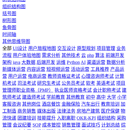
组织结构图
括号图
树形图
鱼骨图
时间轴
其他思维导图
全部
UI设计
用户旅程地图
交互设计
原型规划
项目管理
业务
流程
用户体验地图
需求分析
其他技术
云
php
算法
前端开发
架构
java
大数据
后端开发
运维
Python
AI
渠道运营
数据分析
新媒体运营
内容运营
短视频运营
活动运营
工具推荐
产品运
营
用户运营
电商运营
教师资格证考试
心理咨询师考试
计算
机考试
司法考试
研究生考试
公务员考试
软考
英语考试
项目
管理师职业资格（PMP）
执业医师资格考试
会计职称考试
建
筑师考试
建造师考试
学前教育
其他教育
初中
高中
大学
小学
客服咨询
其他岗位
酒店餐饮
金融保险
汽车出行
教育培训
加
工制造
商务销售
媒体出版
法律法务
房地产建筑
医疗保健
物
流快递
团建培训
技能提升
入职离职
OKR-KPI
组织结构
采购
管理
会议纪要
SOP
成本管控
销售管理
面试技巧
计划总结
综