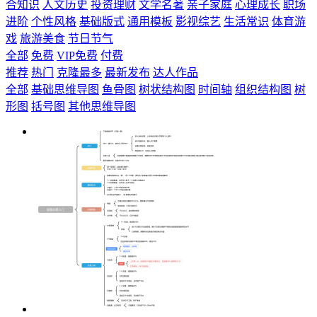
合知识
人文历史
投资理财
文学名著
亲子家庭
心理成长
职场
进阶
个性风格
基础版式
通用模板
影视综艺
生活常识
体育游
戏
旅游美食
节日节气
全部
免费
VIP免费
付费
推荐
热门
克隆最多
最新发布
达人作品
全部
基础思维导图
鱼骨图
树状结构图
时间轴
组织结构图
树
形图
括号图
其他思维导图