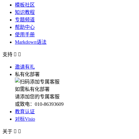
模板社区
知识教程
专题频道
帮助中心
使用手册
Markdown语法
支持


邀请有礼
私有化部署
如需私有化部署
请添加您的专属客服
或致电：010-86393609
教育认证
对标Visio
关于

