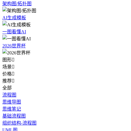
架构图/拓扑图
AI生成模板
一图看懂AI
2026世界杯
图形

场景

价格

推荐

全部
流程图
思维导图
思维笔记
基础流程图
组织结构-流程图
UML图