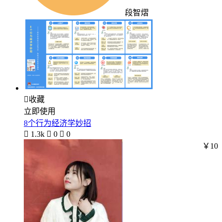
段智熠

收藏
立即使用
8个行为经济学妙招

1.3k

0

0
￥10