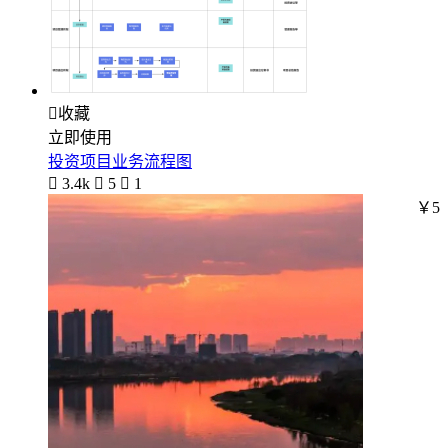

收藏
立即使用
投资项目业务流程图

3.4k

5

1
￥5