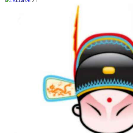

1.4k

2

1