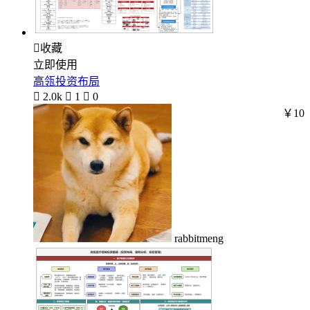

收藏
立即使用
高瓴投资布局

2.0k

1

0
￥10
rabbitmeng