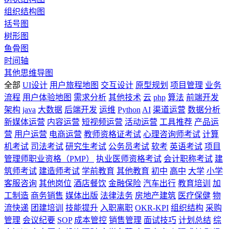
组织结构图
括号图
树形图
鱼骨图
时间轴
其他思维导图
全部
UI设计
用户旅程地图
交互设计
原型规划
项目管理
业务
流程
用户体验地图
需求分析
其他技术
云
php
算法
前端开发
架构
java
大数据
后端开发
运维
Python
AI
渠道运营
数据分析
新媒体运营
内容运营
短视频运营
活动运营
工具推荐
产品运
营
用户运营
电商运营
教师资格证考试
心理咨询师考试
计算
机考试
司法考试
研究生考试
公务员考试
软考
英语考试
项目
管理师职业资格（PMP）
执业医师资格考试
会计职称考试
建
筑师考试
建造师考试
学前教育
其他教育
初中
高中
大学
小学
客服咨询
其他岗位
酒店餐饮
金融保险
汽车出行
教育培训
加
工制造
商务销售
媒体出版
法律法务
房地产建筑
医疗保健
物
流快递
团建培训
技能提升
入职离职
OKR-KPI
组织结构
采购
管理
会议纪要
SOP
成本管控
销售管理
面试技巧
计划总结
综