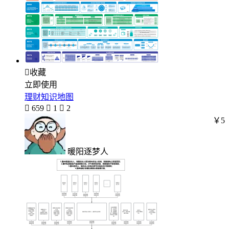

收藏
立即使用
理财知识地图

659

1

2
￥5
暖阳逐梦人