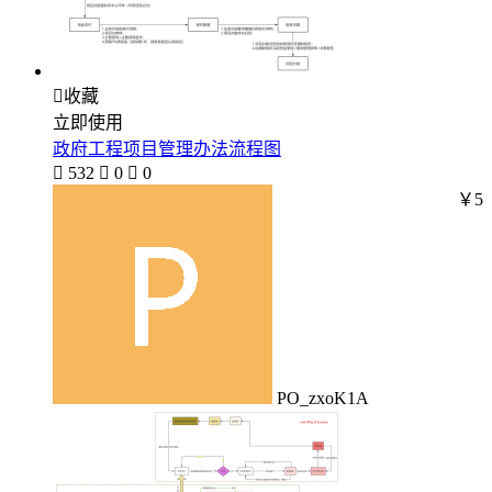

收藏
立即使用
政府工程项目管理办法流程图

532

0

0
￥5
PO_zxoK1A