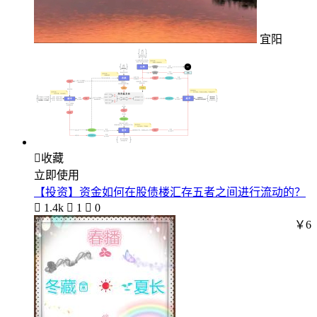
宜阳

收藏
立即使用
【投资】资金如何在股债楼汇存五者之间进行流动的？

1.4k

1

0
￥6