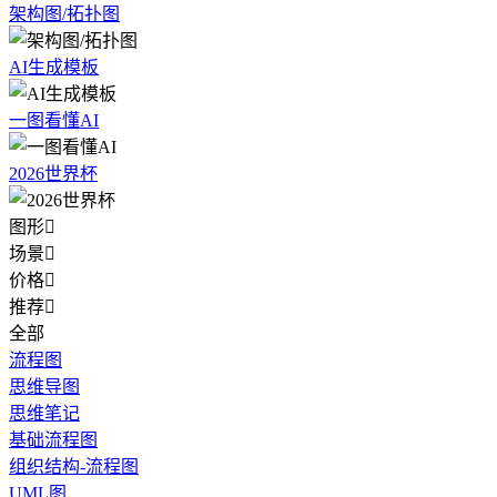
架构图/拓扑图
AI生成模板
一图看懂AI
2026世界杯
图形

场景

价格

推荐

全部
流程图
思维导图
思维笔记
基础流程图
组织结构-流程图
UML图