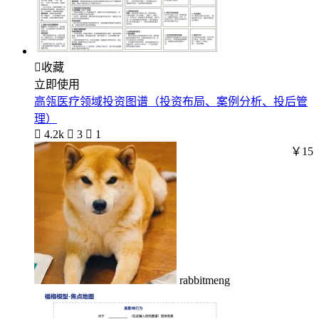

收藏
立即使用
高瓴医疗领域投资图谱（投资布局、案例分析、投后管
理）

4.2k

3

1
￥15
rabbitmeng