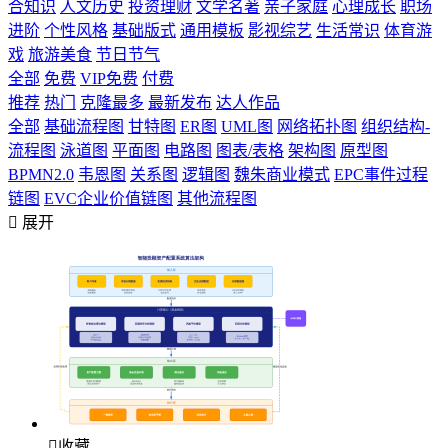
合知识
人文历史
投资理财
文学名著
亲子家庭
心理成长
职场
进阶
个性风格
基础版式
通用模板
影视综艺
生活常识
体育游
戏
旅游美食
节日节气
全部
免费
VIP免费
付费
推荐
热门
克隆最多
最新发布
达人作品
全部
基础流程图
甘特图
ER图
UML图
网络拓扑图
组织结构-
流程图
泳道图
平面图
电路图
图表/表格
架构图
原型图
BPMN2.0
韦恩图
关系图
逻辑图
魏朱商业模式
EPC事件过程
链图
EVC企业价值链图
其他流程图

展开

收藏