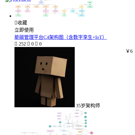

收藏
立即使用
能碳管理平台C4架构图（含数字孪生+IoT）

252

0

0
￥6
35岁架构师