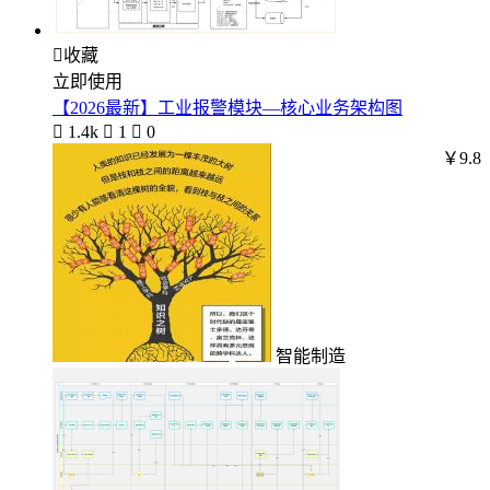

收藏
立即使用
【2026最新】工业报警模块—核心业务架构图

1.4k

1

0
￥9.8
智能制造