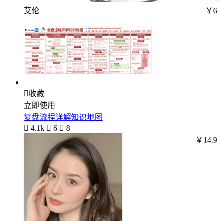
艾伦
￥6

收藏
立即使用
复盘流程详解知识地图

4.1k

6

8
￥14.9