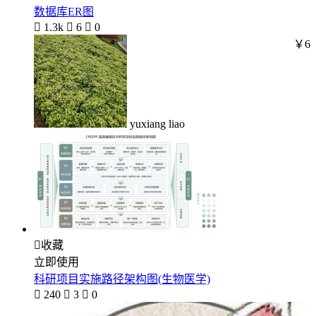
数据库ER图

1.3k

6

0
￥6
yuxiang liao

收藏
立即使用
科研项目实施路径架构图(生物医学)

240

3

0