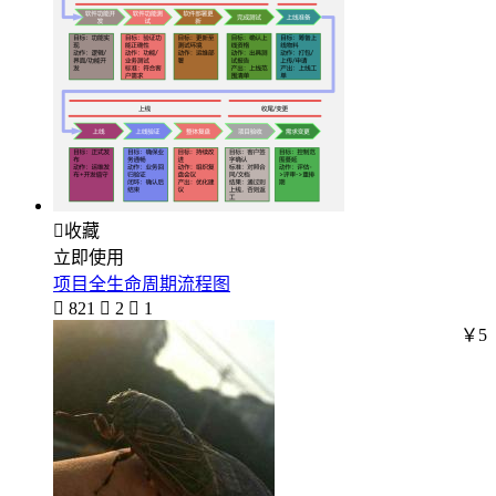

收藏
立即使用
项目全生命周期流程图

821

2

1
￥5