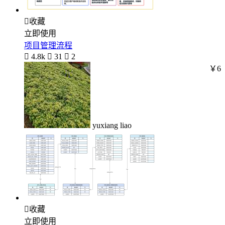

收藏
立即使用
项目管理流程

4.8k

31

2
￥6
yuxiang liao

收藏
立即使用