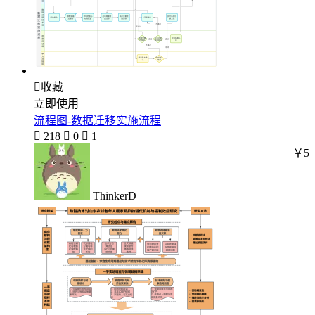

收藏
立即使用
流程图-数据迁移实施流程

218

0

1
￥5
ThinkerD