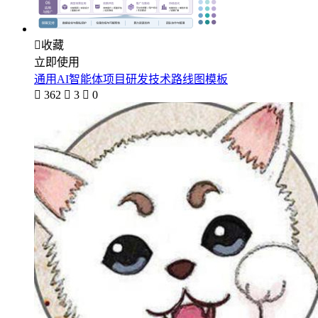

收藏
立即使用
通用AI智能体项目研发技术路线图模板

362

3

0