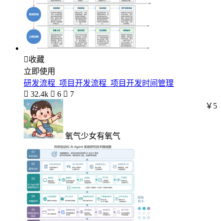

收藏
立即使用
研发流程_项目开发流程_项目开发时间管理

32.4k

6

7
￥5
氧气少女有氧气