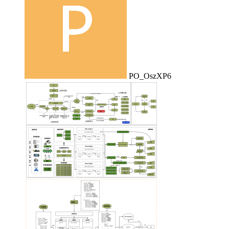
PO_OszXP6