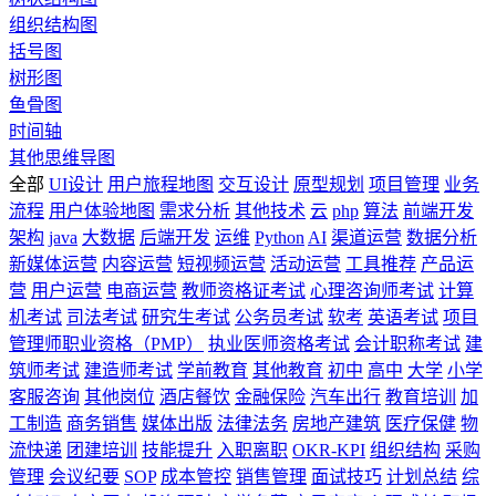
组织结构图
括号图
树形图
鱼骨图
时间轴
其他思维导图
全部
UI设计
用户旅程地图
交互设计
原型规划
项目管理
业务
流程
用户体验地图
需求分析
其他技术
云
php
算法
前端开发
架构
java
大数据
后端开发
运维
Python
AI
渠道运营
数据分析
新媒体运营
内容运营
短视频运营
活动运营
工具推荐
产品运
营
用户运营
电商运营
教师资格证考试
心理咨询师考试
计算
机考试
司法考试
研究生考试
公务员考试
软考
英语考试
项目
管理师职业资格（PMP）
执业医师资格考试
会计职称考试
建
筑师考试
建造师考试
学前教育
其他教育
初中
高中
大学
小学
客服咨询
其他岗位
酒店餐饮
金融保险
汽车出行
教育培训
加
工制造
商务销售
媒体出版
法律法务
房地产建筑
医疗保健
物
流快递
团建培训
技能提升
入职离职
OKR-KPI
组织结构
采购
管理
会议纪要
SOP
成本管控
销售管理
面试技巧
计划总结
综