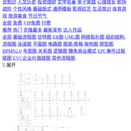
合知识
人文历史
投资理财
文学名著
亲子家庭
心理成长
职场
进阶
个性风格
基础版式
通用模板
影视综艺
生活常识
体育游
戏
旅游美食
节日节气
全部
免费
VIP免费
付费
推荐
热门
克隆最多
最新发布
达人作品
全部
基础流程图
甘特图
ER图
UML图
网络拓扑图
组织结构-
流程图
泳道图
平面图
电路图
图表/表格
架构图
原型图
BPMN2.0
韦恩图
关系图
逻辑图
魏朱商业模式
EPC事件过程
链图
EVC企业价值链图
其他流程图

展开