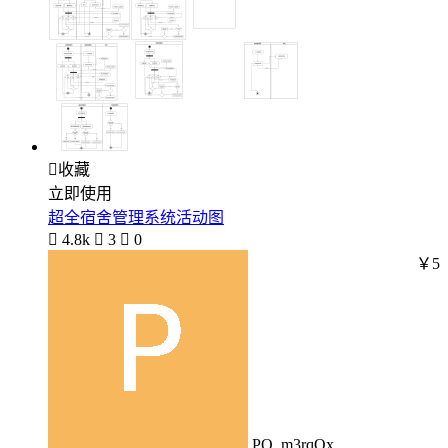

收藏
立即使用
超全宿舍管理系统活动图

4.8k

3

0
￥5
PO_m3rqQx