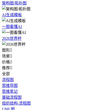
架构图/拓扑图
AI生成模板
一图看懂AI
2026世界杯
图形

场景

价格

推荐

全部
流程图
思维导图
思维笔记
基础流程图
组织结构-流程图
UML图