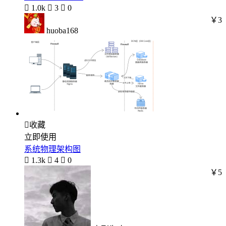

1.0k

3

0
￥3
huoba168

收藏
立即使用
系统物理架构图

1.3k

4

0
￥5