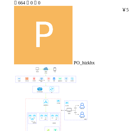

664

0

0
￥5
PO_hizkhx