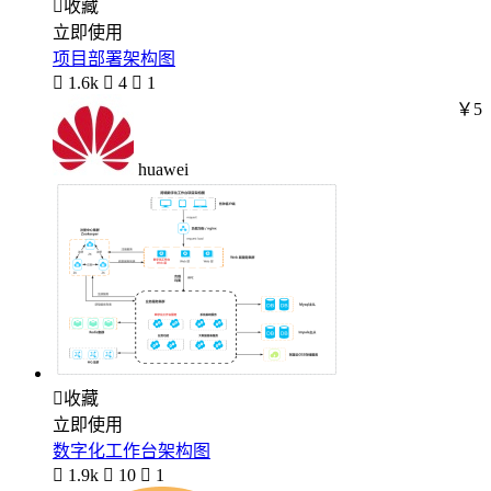

收藏
立即使用
项目部署架构图

1.6k

4

1
￥5
huawei

收藏
立即使用
数字化工作台架构图

1.9k

10

1