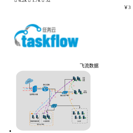

4.2k

1.7k

32
￥3
飞流数据