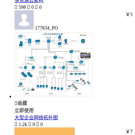
多资源云架构

598

0

0
￥5
177834_PO

收藏
立即使用
大型企业网络拓扑图

1.2k

9

0
￥7