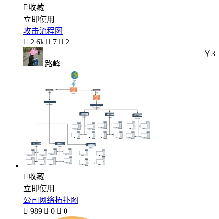

收藏
立即使用
攻击流程图

2.6k

7

2
￥3
路峰

收藏
立即使用
公司网络拓扑图

989

0

0