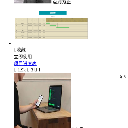
点到为止

收藏
立即使用
项目进度表

1.9k

3

1
￥5