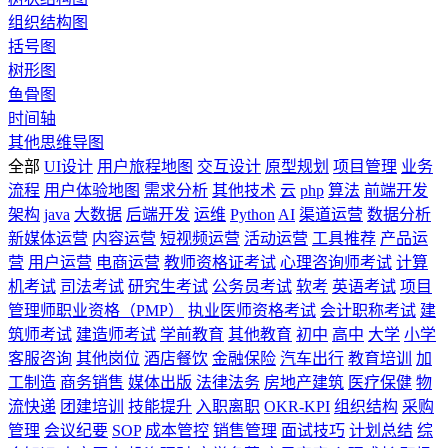
组织结构图
括号图
树形图
鱼骨图
时间轴
其他思维导图
全部
UI设计
用户旅程地图
交互设计
原型规划
项目管理
业务
流程
用户体验地图
需求分析
其他技术
云
php
算法
前端开发
架构
java
大数据
后端开发
运维
Python
AI
渠道运营
数据分析
新媒体运营
内容运营
短视频运营
活动运营
工具推荐
产品运
营
用户运营
电商运营
教师资格证考试
心理咨询师考试
计算
机考试
司法考试
研究生考试
公务员考试
软考
英语考试
项目
管理师职业资格（PMP）
执业医师资格考试
会计职称考试
建
筑师考试
建造师考试
学前教育
其他教育
初中
高中
大学
小学
客服咨询
其他岗位
酒店餐饮
金融保险
汽车出行
教育培训
加
工制造
商务销售
媒体出版
法律法务
房地产建筑
医疗保健
物
流快递
团建培训
技能提升
入职离职
OKR-KPI
组织结构
采购
管理
会议纪要
SOP
成本管控
销售管理
面试技巧
计划总结
综