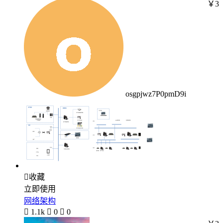
￥3
osgpjwz7P0pmD9i

收藏
立即使用
网络架构

1.1k

0

0