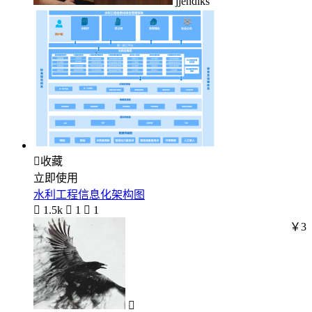
jjehdlks

收藏
立即使用
水利工程信息化架构图

1.5k

1

1
￥3
