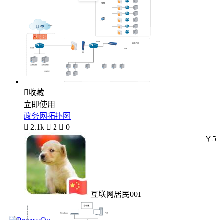

收藏
立即使用
政务网拓扑图

2.1k

2

0
￥5
互联网居民001