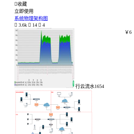

收藏
立即使用
系统物理架构图

3.6k

14

4
￥6
行云流水1654