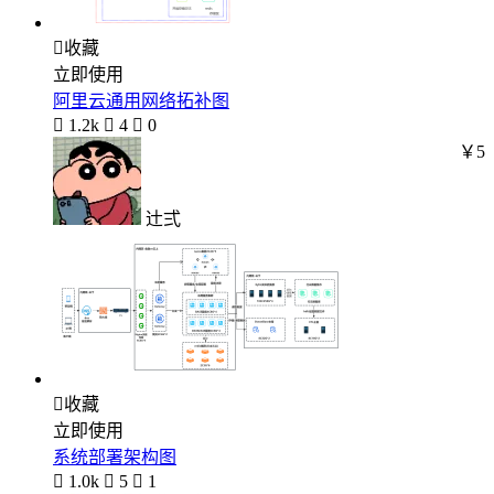

收藏
立即使用
阿里云通用网络拓补图

1.2k

4

0
￥5
辻弍

收藏
立即使用
系统部署架构图

1.0k

5

1