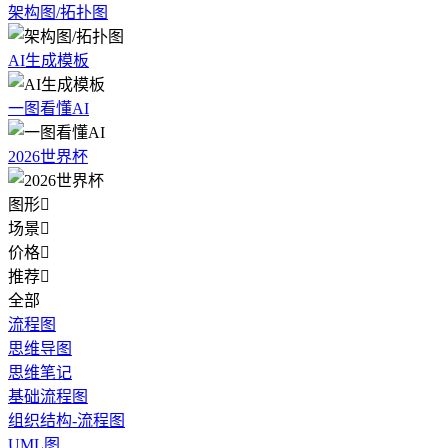
架构图/拓扑图
AI生成模板
一图看懂AI
2026世界杯
图形

场景

价格

推荐

全部
流程图
思维导图
思维笔记
基础流程图
组织结构-流程图
UML图