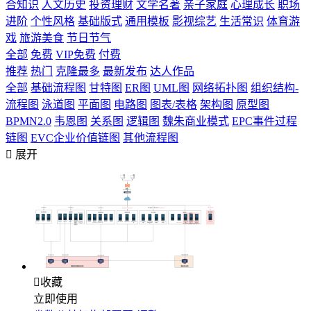
合知识
人文历史
投资理财
文学名著
亲子家庭
心理成长
职场
进阶
个性风格
基础版式
通用模板
影视综艺
生活常识
体育游
戏
旅游美食
节日节气
全部
免费
VIP免费
付费
推荐
热门
克隆最多
最新发布
达人作品
全部
基础流程图
甘特图
ER图
UML图
网络拓扑图
组织结构-
流程图
泳道图
平面图
电路图
图表/表格
架构图
原型图
BPMN2.0
韦恩图
关系图
逻辑图
魏朱商业模式
EPC事件过程
链图
EVC企业价值链图
其他流程图

展开

收藏
立即使用