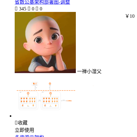
省数公基架构部署图-调整

345

0

0
￥10
一禅小湿父

收藏
立即使用