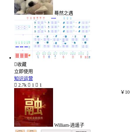
蓦然之遇

收藏
立即使用
知识运营

2.7k

1

1
￥10
William-逍遥子