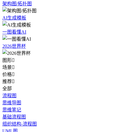
架构图/拓扑图
AI生成模板
一图看懂AI
2026世界杯
图形

场景

价格

推荐

全部
流程图
思维导图
思维笔记
基础流程图
组织结构-流程图
UML图