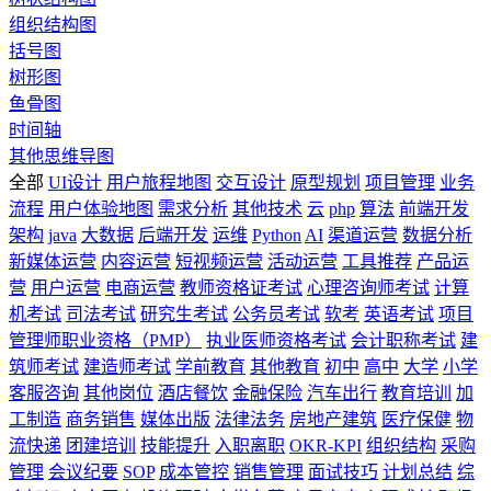
组织结构图
括号图
树形图
鱼骨图
时间轴
其他思维导图
全部
UI设计
用户旅程地图
交互设计
原型规划
项目管理
业务
流程
用户体验地图
需求分析
其他技术
云
php
算法
前端开发
架构
java
大数据
后端开发
运维
Python
AI
渠道运营
数据分析
新媒体运营
内容运营
短视频运营
活动运营
工具推荐
产品运
营
用户运营
电商运营
教师资格证考试
心理咨询师考试
计算
机考试
司法考试
研究生考试
公务员考试
软考
英语考试
项目
管理师职业资格（PMP）
执业医师资格考试
会计职称考试
建
筑师考试
建造师考试
学前教育
其他教育
初中
高中
大学
小学
客服咨询
其他岗位
酒店餐饮
金融保险
汽车出行
教育培训
加
工制造
商务销售
媒体出版
法律法务
房地产建筑
医疗保健
物
流快递
团建培训
技能提升
入职离职
OKR-KPI
组织结构
采购
管理
会议纪要
SOP
成本管控
销售管理
面试技巧
计划总结
综