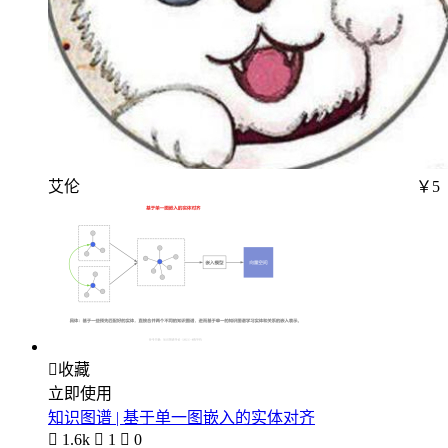
艾伦
￥5

收藏
立即使用
知识图谱 | 基于单一图嵌入的实体对齐

1.6k

1

0