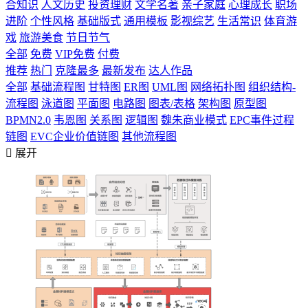
合知识
人文历史
投资理财
文学名著
亲子家庭
心理成长
职场
进阶
个性风格
基础版式
通用模板
影视综艺
生活常识
体育游
戏
旅游美食
节日节气
全部
免费
VIP免费
付费
推荐
热门
克隆最多
最新发布
达人作品
全部
基础流程图
甘特图
ER图
UML图
网络拓扑图
组织结构-
流程图
泳道图
平面图
电路图
图表/表格
架构图
原型图
BPMN2.0
韦恩图
关系图
逻辑图
魏朱商业模式
EPC事件过程
链图
EVC企业价值链图
其他流程图

展开