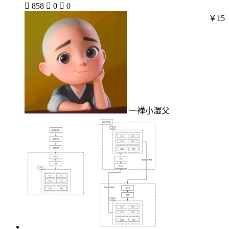

858

0

0
￥15
一禅小湿父