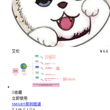
艾伦
￥6.6

收藏
立即使用
SMART原则图谱

3.0k

1

0