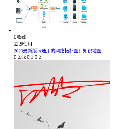

收藏
立即使用
2023最新版《通用的网络拓扑图》知识地图

2.8k

3

2