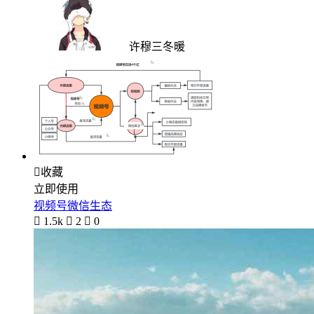
许穆三冬暖

收藏
立即使用
视频号微信生态

1.5k

2

0