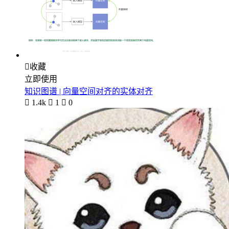

收藏
立即使用
知识图谱 | 向量空间对齐的实体对齐

1.4k

1

0