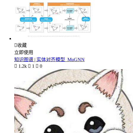

收藏
立即使用
知识图谱 | 实体对齐模型_MuGNN

1.2k

1

0