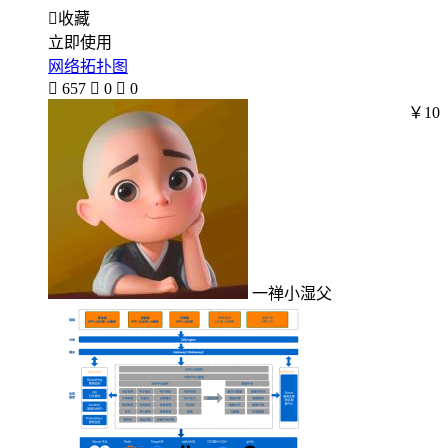

收藏
立即使用
网络拓扑图

657

0

0
￥10
一禅小湿父