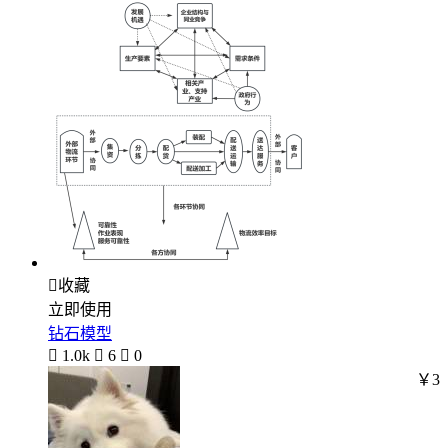

收藏
立即使用
钻石模型

1.0k

6

0
￥3