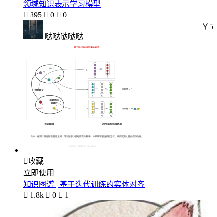
领域知识表示学习模型

895

0

0
￥5
哒哒哒哒哒

收藏
立即使用
知识图谱 | 基于迭代训练的实体对齐

1.8k

0

1