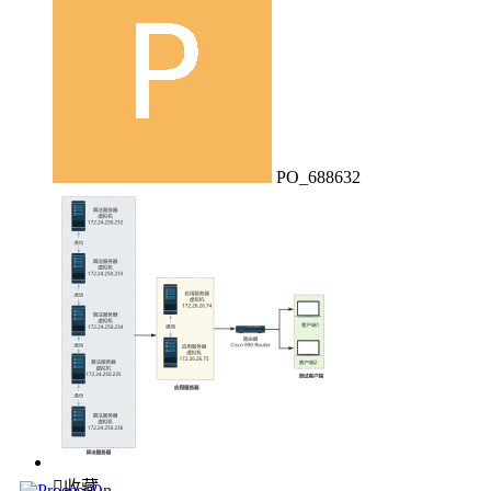
PO_688632

收藏