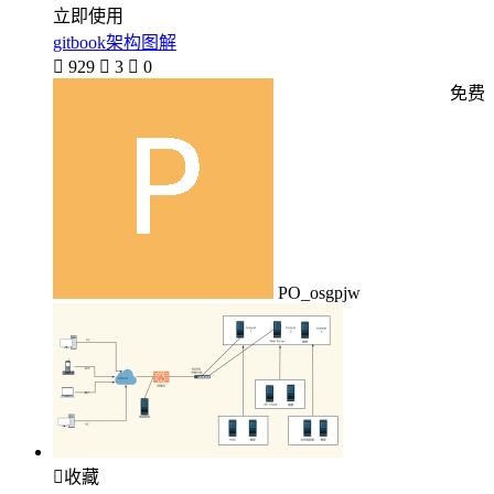
立即使用
gitbook架构图解

929

3

0
免费
PO_osgpjw

收藏