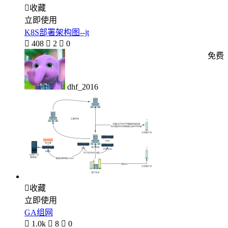

收藏
立即使用
K8S部署架构图--jt

408

2

0
免费
dhf_2016

收藏
立即使用
GA组网

1.0k

8

0