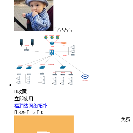
⁰₁²₃⁴₅⁶₇⁸₉

收藏
立即使用
福润达网络拓扑

829

12

0
免费