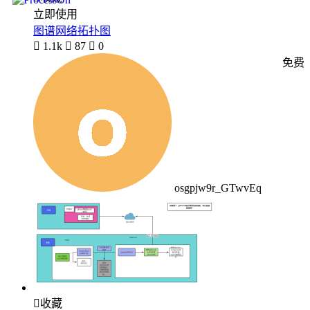
立即使用
图谱网络拓扑图

1.1k

87

0
免费
osgpjw9r_GTwvEq

收藏