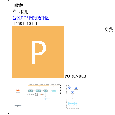

收藏
立即使用
台像DCS网络拓扑图

159

10

1
免费
PO_f0NR6B