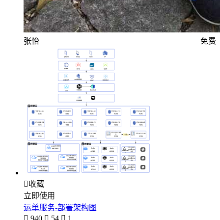
张怡
免费

收藏
立即使用
运单服务-部署架构图

940

54

1