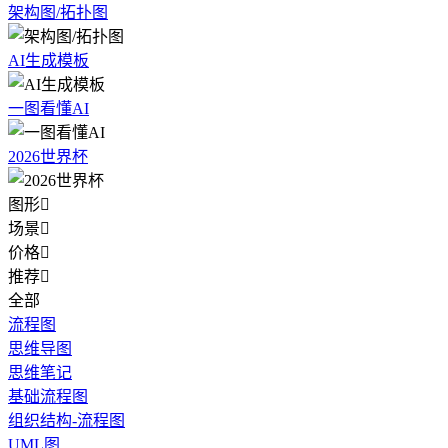
架构图/拓扑图
AI生成模板
一图看懂AI
2026世界杯
图形

场景

价格

推荐

全部
流程图
思维导图
思维笔记
基础流程图
组织结构-流程图
UML图