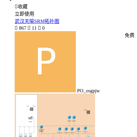

收藏
立即使用
武汉天喻SRM拓扑图

867

11

0
免费
PO_osgpjw