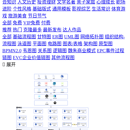
合知识
人文历史
投资理财
文学名著
亲子家庭
心理成长
职场
进阶
个性风格
基础版式
通用模板
影视综艺
生活常识
体育游
戏
旅游美食
节日节气
全部
免费
VIP免费
付费
推荐
热门
克隆最多
最新发布
达人作品
全部
基础流程图
甘特图
ER图
UML图
网络拓扑图
组织结构-
流程图
泳道图
平面图
电路图
图表/表格
架构图
原型图
BPMN2.0
韦恩图
关系图
逻辑图
魏朱商业模式
EPC事件过程
链图
EVC企业价值链图
其他流程图

展开