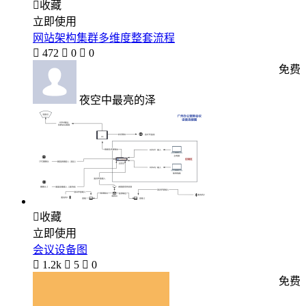

收藏
立即使用
网站架构集群多维度整套流程

472

0

0
免费
夜空中最亮的泽

收藏
立即使用
会议设备图

1.2k

5

0
免费