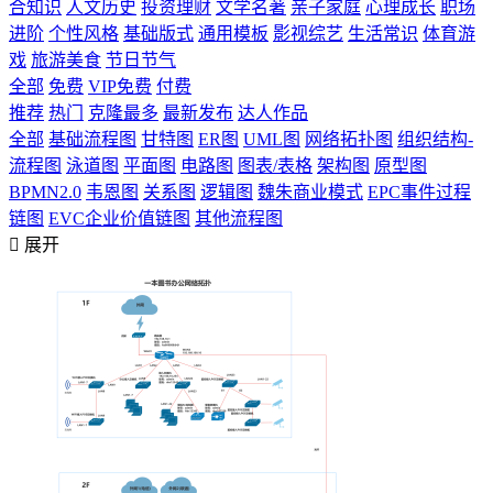
合知识
人文历史
投资理财
文学名著
亲子家庭
心理成长
职场
进阶
个性风格
基础版式
通用模板
影视综艺
生活常识
体育游
戏
旅游美食
节日节气
全部
免费
VIP免费
付费
推荐
热门
克隆最多
最新发布
达人作品
全部
基础流程图
甘特图
ER图
UML图
网络拓扑图
组织结构-
流程图
泳道图
平面图
电路图
图表/表格
架构图
原型图
BPMN2.0
韦恩图
关系图
逻辑图
魏朱商业模式
EPC事件过程
链图
EVC企业价值链图
其他流程图

展开