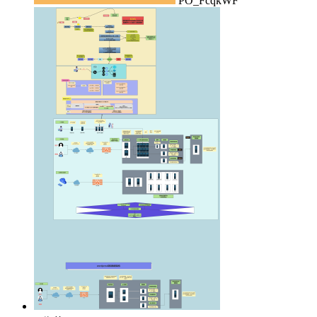
PO_FcqkWF