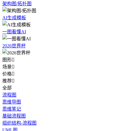
架构图/拓扑图
AI生成模板
一图看懂AI
2026世界杯
图形

场景

价格

推荐

全部
流程图
思维导图
思维笔记
基础流程图
组织结构-流程图
UML图