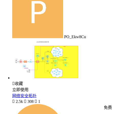
PO_Ekw8Cu

收藏
立即使用
网络安全拓扑

2.5k

308

1
免费