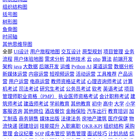
组织结构图
括号图
树形图
鱼骨图
时间轴
其他思维导图
全部
UI设计
用户旅程地图
交互设计
原型规划
项目管理
业务
流程
用户体验地图
需求分析
其他技术
云
php
算法
前端开发
架构
java
大数据
后端开发
运维
Python
AI
渠道运营
数据分析
新媒体运营
内容运营
短视频运营
活动运营
工具推荐
产品运
营
用户运营
电商运营
教师资格证考试
心理咨询师考试
计算
机考试
司法考试
研究生考试
公务员考试
软考
英语考试
项目
管理师职业资格（PMP）
执业医师资格考试
会计职称考试
建
筑师考试
建造师考试
学前教育
其他教育
初中
高中
大学
小学
客服咨询
其他岗位
酒店餐饮
金融保险
汽车出行
教育培训
加
工制造
商务销售
媒体出版
法律法务
房地产建筑
医疗保健
物
流快递
团建培训
技能提升
入职离职
OKR-KPI
组织结构
采购
管理
会议纪要
SOP
成本管控
销售管理
面试技巧
计划总结
综