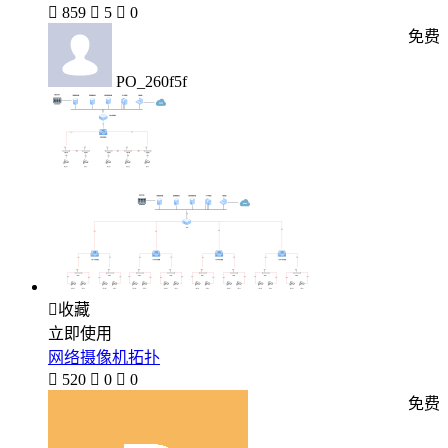

859

5

0
免费
PO_260f5f

收藏
立即使用
网络摄像机拓扑

520

0

0
免费