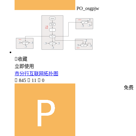
PO_osgpjw

收藏
立即使用
市分行互联网拓扑图

845

11

0
免费