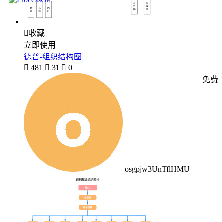

收藏
立即使用
德普-组织结构图

481

31

0
免费
osgpjw3UnTflHMU