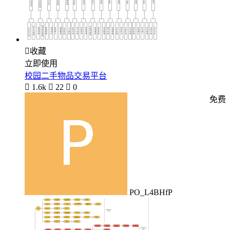

收藏
立即使用
校园二手物品交易平台

1.6k

22

0
免费
PO_L4BHfP