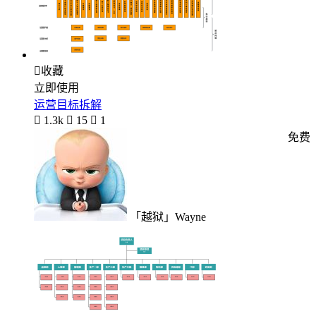

收藏
立即使用
运营目标拆解

1.3k

15

1
免费
「越狱」Wayne