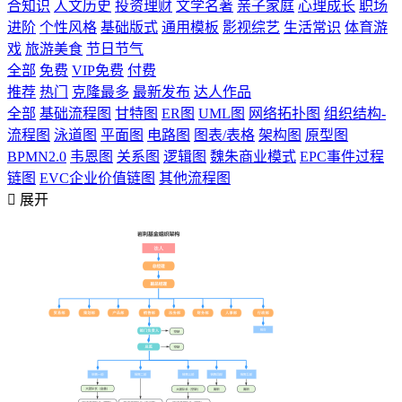
合知识
人文历史
投资理财
文学名著
亲子家庭
心理成长
职场
进阶
个性风格
基础版式
通用模板
影视综艺
生活常识
体育游
戏
旅游美食
节日节气
全部
免费
VIP免费
付费
推荐
热门
克隆最多
最新发布
达人作品
全部
基础流程图
甘特图
ER图
UML图
网络拓扑图
组织结构-
流程图
泳道图
平面图
电路图
图表/表格
架构图
原型图
BPMN2.0
韦恩图
关系图
逻辑图
魏朱商业模式
EPC事件过程
链图
EVC企业价值链图
其他流程图

展开