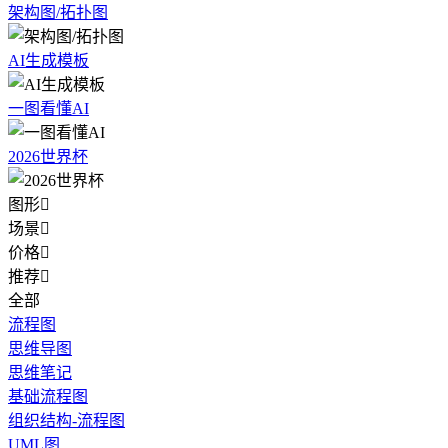
架构图/拓扑图
AI生成模板
一图看懂AI
2026世界杯
图形

场景

价格

推荐

全部
流程图
思维导图
思维笔记
基础流程图
组织结构-流程图
UML图