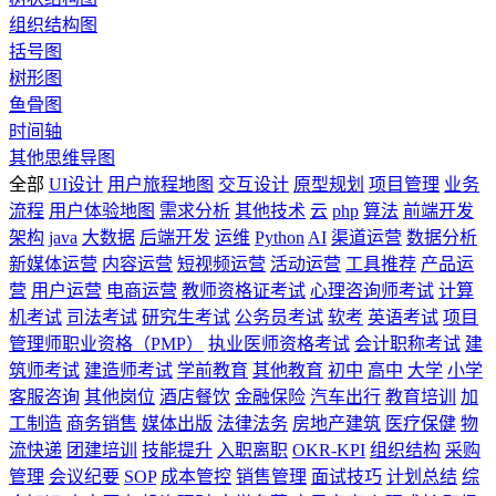
组织结构图
括号图
树形图
鱼骨图
时间轴
其他思维导图
全部
UI设计
用户旅程地图
交互设计
原型规划
项目管理
业务
流程
用户体验地图
需求分析
其他技术
云
php
算法
前端开发
架构
java
大数据
后端开发
运维
Python
AI
渠道运营
数据分析
新媒体运营
内容运营
短视频运营
活动运营
工具推荐
产品运
营
用户运营
电商运营
教师资格证考试
心理咨询师考试
计算
机考试
司法考试
研究生考试
公务员考试
软考
英语考试
项目
管理师职业资格（PMP）
执业医师资格考试
会计职称考试
建
筑师考试
建造师考试
学前教育
其他教育
初中
高中
大学
小学
客服咨询
其他岗位
酒店餐饮
金融保险
汽车出行
教育培训
加
工制造
商务销售
媒体出版
法律法务
房地产建筑
医疗保健
物
流快递
团建培训
技能提升
入职离职
OKR-KPI
组织结构
采购
管理
会议纪要
SOP
成本管控
销售管理
面试技巧
计划总结
综