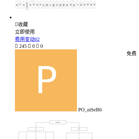

收藏
立即使用
费用变动02

245

0

0
免费
PO_niSeB6