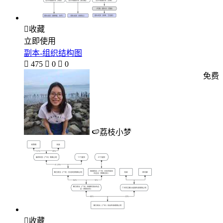

收藏
立即使用
副本-组织结构图

475

0

0
免费
🍉荔枝小梦

收藏