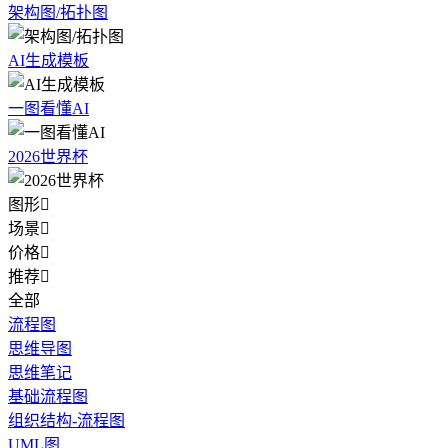
架构图/拓扑图
AI生成模板
一图看懂AI
2026世界杯
图形

场景

价格

推荐

全部
流程图
思维导图
思维笔记
基础流程图
组织结构-流程图
UML图