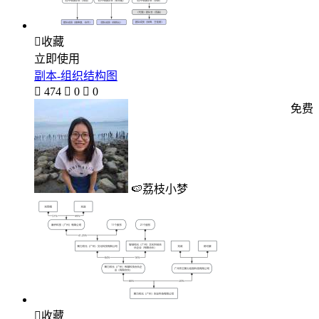

收藏
立即使用
副本-组织结构图

474

0

0
免费
🍉荔枝小梦

收藏