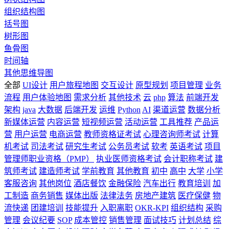
组织结构图
括号图
树形图
鱼骨图
时间轴
其他思维导图
全部
UI设计
用户旅程地图
交互设计
原型规划
项目管理
业务
流程
用户体验地图
需求分析
其他技术
云
php
算法
前端开发
架构
java
大数据
后端开发
运维
Python
AI
渠道运营
数据分析
新媒体运营
内容运营
短视频运营
活动运营
工具推荐
产品运
营
用户运营
电商运营
教师资格证考试
心理咨询师考试
计算
机考试
司法考试
研究生考试
公务员考试
软考
英语考试
项目
管理师职业资格（PMP）
执业医师资格考试
会计职称考试
建
筑师考试
建造师考试
学前教育
其他教育
初中
高中
大学
小学
客服咨询
其他岗位
酒店餐饮
金融保险
汽车出行
教育培训
加
工制造
商务销售
媒体出版
法律法务
房地产建筑
医疗保健
物
流快递
团建培训
技能提升
入职离职
OKR-KPI
组织结构
采购
管理
会议纪要
SOP
成本管控
销售管理
面试技巧
计划总结
综