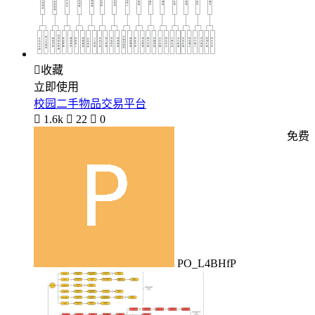

收藏
立即使用
校园二手物品交易平台

1.6k

22

0
免费
PO_L4BHfP