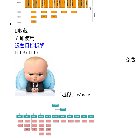

收藏
立即使用
运营目标拆解

1.3k

15

1
免费
「越狱」Wayne