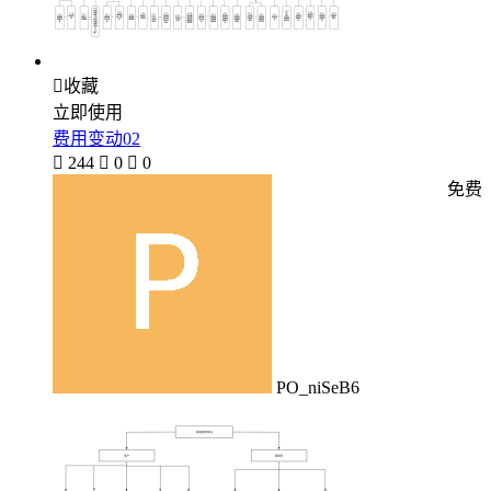

收藏
立即使用
费用变动02

244

0

0
免费
PO_niSeB6