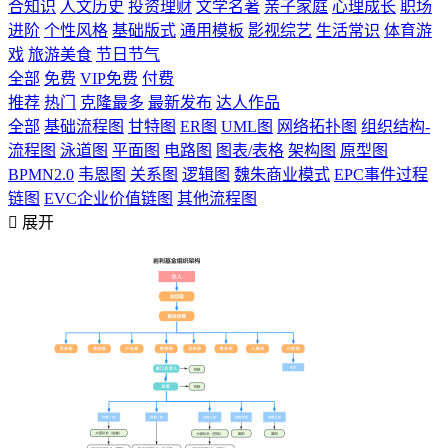
合知识
人文历史
投资理财
文学名著
亲子家庭
心理成长
职场
进阶
个性风格
基础版式
通用模板
影视综艺
生活常识
体育游
戏
旅游美食
节日节气
全部
免费
VIP免费
付费
推荐
热门
克隆最多
最新发布
达人作品
全部
基础流程图
甘特图
ER图
UML图
网络拓扑图
组织结构-
流程图
泳道图
平面图
电路图
图表/表格
架构图
原型图
BPMN2.0
韦恩图
关系图
逻辑图
魏朱商业模式
EPC事件过程
链图
EVC企业价值链图
其他流程图

展开