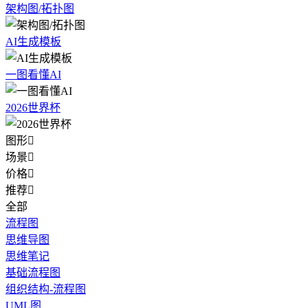
架构图/拓扑图
AI生成模板
一图看懂AI
2026世界杯
图形

场景

价格

推荐

全部
流程图
思维导图
思维笔记
基础流程图
组织结构-流程图
UML图