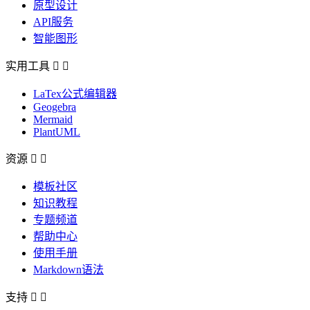
原型设计
API服务
智能图形
实用工具


LaTex公式编辑器
Geogebra
Mermaid
PlantUML
资源


模板社区
知识教程
专题频道
帮助中心
使用手册
Markdown语法
支持

