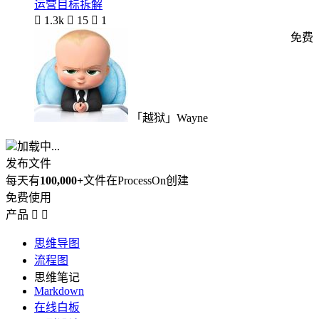
运营目标拆解

1.3k

15

1
免费
「越狱」Wayne
加载中...
发布文件
每天有
100,000+
文件在ProcessOn创建
免费使用
产品


思维导图
流程图
思维笔记
Markdown
在线白板