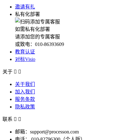
邀请有礼
私有化部署
如需私有化部署
请添加您的专属客服
或致电：010-86393609
教育认证
对标Visio
关于


关于我们
加入我们
服务条款
隐私政策
联系


邮箱：support@processon.com
电话：
010-82796300（个人版）