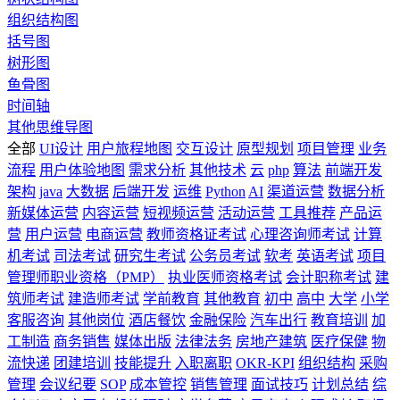
组织结构图
括号图
树形图
鱼骨图
时间轴
其他思维导图
全部
UI设计
用户旅程地图
交互设计
原型规划
项目管理
业务
流程
用户体验地图
需求分析
其他技术
云
php
算法
前端开发
架构
java
大数据
后端开发
运维
Python
AI
渠道运营
数据分析
新媒体运营
内容运营
短视频运营
活动运营
工具推荐
产品运
营
用户运营
电商运营
教师资格证考试
心理咨询师考试
计算
机考试
司法考试
研究生考试
公务员考试
软考
英语考试
项目
管理师职业资格（PMP）
执业医师资格考试
会计职称考试
建
筑师考试
建造师考试
学前教育
其他教育
初中
高中
大学
小学
客服咨询
其他岗位
酒店餐饮
金融保险
汽车出行
教育培训
加
工制造
商务销售
媒体出版
法律法务
房地产建筑
医疗保健
物
流快递
团建培训
技能提升
入职离职
OKR-KPI
组织结构
采购
管理
会议纪要
SOP
成本管控
销售管理
面试技巧
计划总结
综