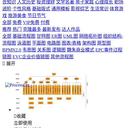
合知识
人文历史
投资理财
文学名著
亲子家庭
心理成长
职场
进阶
个性风格
基础版式
通用模板
影视综艺
生活常识
体育游
戏
旅游美食
节日节气
全部
免费
VIP免费
付费
推荐
热门
克隆最多
最新发布
达人作品
全部
基础流程图
甘特图
ER图
UML图
网络拓扑图
组织结构-
流程图
泳道图
平面图
电路图
图表/表格
架构图
原型图
BPMN2.0
韦恩图
关系图
逻辑图
魏朱商业模式
EPC事件过程
链图
EVC企业价值链图
其他流程图

展开

收藏
立即使用