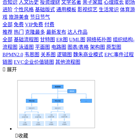
合知识
人文历史
投资理财
文学名著
亲子家庭
心理成长
职场
进阶
个性风格
基础版式
通用模板
影视综艺
生活常识
体育游
戏
旅游美食
节日节气
全部
免费
VIP免费
付费
推荐
热门
克隆最多
最新发布
达人作品
全部
基础流程图
甘特图
ER图
UML图
网络拓扑图
组织结构-
流程图
泳道图
平面图
电路图
图表/表格
架构图
原型图
BPMN2.0
韦恩图
关系图
逻辑图
魏朱商业模式
EPC事件过程
链图
EVC企业价值链图
其他流程图

展开

收藏