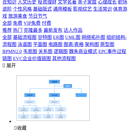
合知识
人文历史
投资理财
文学名著
亲子家庭
心理成长
职场
进阶
个性风格
基础版式
通用模板
影视综艺
生活常识
体育游
戏
旅游美食
节日节气
全部
免费
VIP免费
付费
推荐
热门
克隆最多
最新发布
达人作品
全部
基础流程图
甘特图
ER图
UML图
网络拓扑图
组织结构-
流程图
泳道图
平面图
电路图
图表/表格
架构图
原型图
BPMN2.0
韦恩图
关系图
逻辑图
魏朱商业模式
EPC事件过程
链图
EVC企业价值链图
其他流程图

展开

收藏