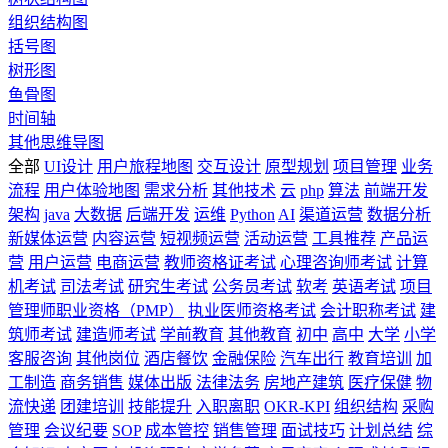
组织结构图
括号图
树形图
鱼骨图
时间轴
其他思维导图
全部
UI设计
用户旅程地图
交互设计
原型规划
项目管理
业务
流程
用户体验地图
需求分析
其他技术
云
php
算法
前端开发
架构
java
大数据
后端开发
运维
Python
AI
渠道运营
数据分析
新媒体运营
内容运营
短视频运营
活动运营
工具推荐
产品运
营
用户运营
电商运营
教师资格证考试
心理咨询师考试
计算
机考试
司法考试
研究生考试
公务员考试
软考
英语考试
项目
管理师职业资格（PMP）
执业医师资格考试
会计职称考试
建
筑师考试
建造师考试
学前教育
其他教育
初中
高中
大学
小学
客服咨询
其他岗位
酒店餐饮
金融保险
汽车出行
教育培训
加
工制造
商务销售
媒体出版
法律法务
房地产建筑
医疗保健
物
流快递
团建培训
技能提升
入职离职
OKR-KPI
组织结构
采购
管理
会议纪要
SOP
成本管控
销售管理
面试技巧
计划总结
综