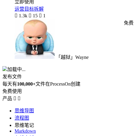
立即使用
运营目标拆解

1.3k

15

1
免费
「越狱」Wayne
加载中...
发布文件
每天有
100,000+
文件在ProcessOn创建
免费使用
产品


思维导图
流程图
思维笔记
Markdown