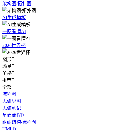
架构图/拓扑图
AI生成模板
一图看懂AI
2026世界杯
图形

场景

价格

推荐

全部
流程图
思维导图
思维笔记
基础流程图
组织结构-流程图
UML图