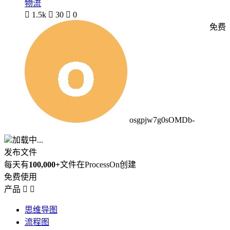
物流

1.5k

30

0
免费
osgpjw7g0sOMDb-
加载中...
发布文件
每天有
100,000+
文件在ProcessOn创建
免费使用
产品


思维导图
流程图