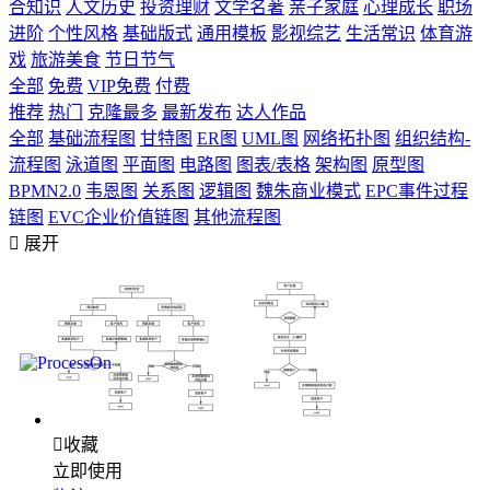
合知识
人文历史
投资理财
文学名著
亲子家庭
心理成长
职场
进阶
个性风格
基础版式
通用模板
影视综艺
生活常识
体育游
戏
旅游美食
节日节气
全部
免费
VIP免费
付费
推荐
热门
克隆最多
最新发布
达人作品
全部
基础流程图
甘特图
ER图
UML图
网络拓扑图
组织结构-
流程图
泳道图
平面图
电路图
图表/表格
架构图
原型图
BPMN2.0
韦恩图
关系图
逻辑图
魏朱商业模式
EPC事件过程
链图
EVC企业价值链图
其他流程图

展开

收藏
立即使用