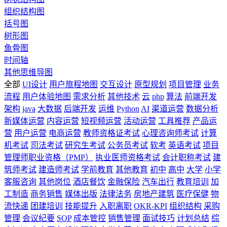
组织结构图
括号图
树形图
鱼骨图
时间轴
其他思维导图
全部
UI设计
用户旅程地图
交互设计
原型规划
项目管理
业务
流程
用户体验地图
需求分析
其他技术
云
php
算法
前端开发
架构
java
大数据
后端开发
运维
Python
AI
渠道运营
数据分析
新媒体运营
内容运营
短视频运营
活动运营
工具推荐
产品运
营
用户运营
电商运营
教师资格证考试
心理咨询师考试
计算
机考试
司法考试
研究生考试
公务员考试
软考
英语考试
项目
管理师职业资格（PMP）
执业医师资格考试
会计职称考试
建
筑师考试
建造师考试
学前教育
其他教育
初中
高中
大学
小学
客服咨询
其他岗位
酒店餐饮
金融保险
汽车出行
教育培训
加
工制造
商务销售
媒体出版
法律法务
房地产建筑
医疗保健
物
流快递
团建培训
技能提升
入职离职
OKR-KPI
组织结构
采购
管理
会议纪要
SOP
成本管控
销售管理
面试技巧
计划总结
综