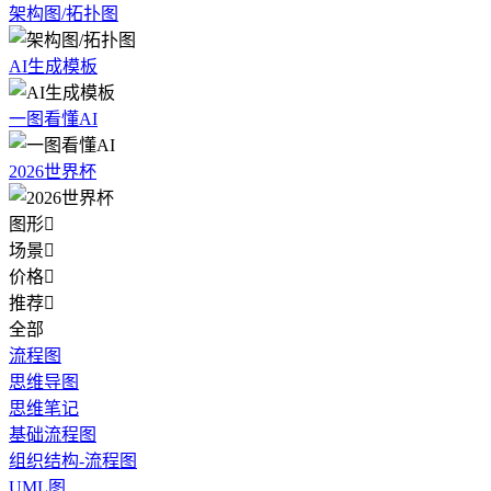
架构图/拓扑图
AI生成模板
一图看懂AI
2026世界杯
图形

场景

价格

推荐

全部
流程图
思维导图
思维笔记
基础流程图
组织结构-流程图
UML图