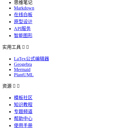
思维笔记
Markdown
在线白板
原型设计
API服务
智能图形
实用工具


LaTex公式编辑器
Geogebra
Mermaid
PlantUML
资源


模板社区
知识教程
专题频道
帮助中心
使用手册