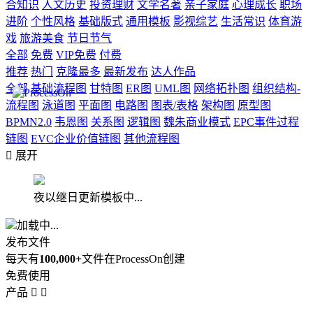
合知识
人文历史
投资理财
文学名著
亲子家庭
心理成长
职场
进阶
个性风格
基础版式
通用模板
影视综艺
生活常识
体育游
戏
旅游美食
节日节气
全部
免费
VIP免费
付费
推荐
热门
克隆最多
最新发布
达人作品
全部
基础流程图
甘特图
ER图
UML图
网络拓扑图
组织结构-
流程图
泳道图
平面图
电路图
图表/表格
架构图
原型图
BPMN2.0
韦恩图
关系图
逻辑图
魏朱商业模式
EPC事件过程
链图
EVC企业价值链图
其他流程图

展开
夜以继日更新模板中...
加载中...
发布文件
每天有
100,000+
文件在ProcessOn创建
免费使用
产品

