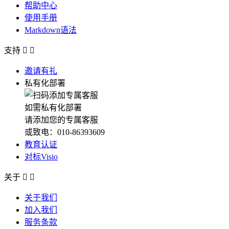
帮助中心
使用手册
Markdown语法
支持


邀请有礼
私有化部署
如需私有化部署
请添加您的专属客服
或致电：010-86393609
教育认证
对标Visio
关于


关于我们
加入我们
服务条款