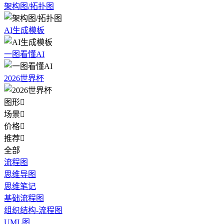
架构图/拓扑图
AI生成模板
一图看懂AI
2026世界杯
图形

场景

价格

推荐

全部
流程图
思维导图
思维笔记
基础流程图
组织结构-流程图
UML图