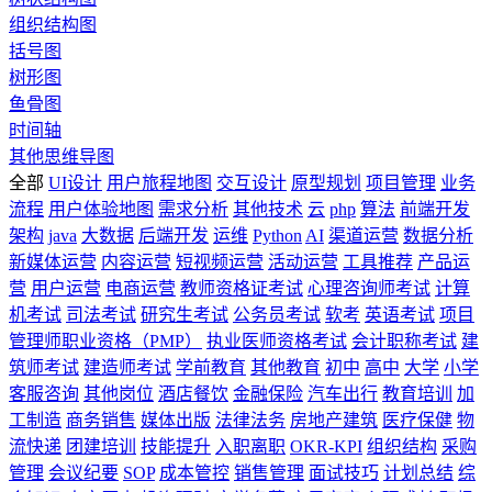
组织结构图
括号图
树形图
鱼骨图
时间轴
其他思维导图
全部
UI设计
用户旅程地图
交互设计
原型规划
项目管理
业务
流程
用户体验地图
需求分析
其他技术
云
php
算法
前端开发
架构
java
大数据
后端开发
运维
Python
AI
渠道运营
数据分析
新媒体运营
内容运营
短视频运营
活动运营
工具推荐
产品运
营
用户运营
电商运营
教师资格证考试
心理咨询师考试
计算
机考试
司法考试
研究生考试
公务员考试
软考
英语考试
项目
管理师职业资格（PMP）
执业医师资格考试
会计职称考试
建
筑师考试
建造师考试
学前教育
其他教育
初中
高中
大学
小学
客服咨询
其他岗位
酒店餐饮
金融保险
汽车出行
教育培训
加
工制造
商务销售
媒体出版
法律法务
房地产建筑
医疗保健
物
流快递
团建培训
技能提升
入职离职
OKR-KPI
组织结构
采购
管理
会议纪要
SOP
成本管控
销售管理
面试技巧
计划总结
综