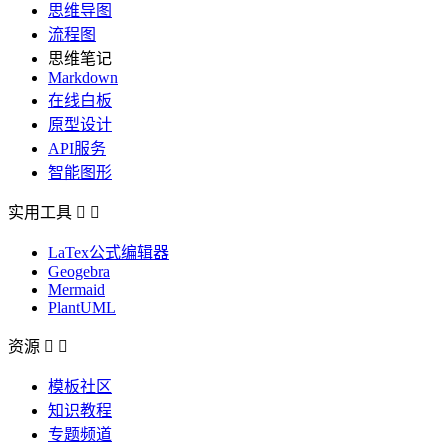
思维导图
流程图
思维笔记
Markdown
在线白板
原型设计
API服务
智能图形
实用工具


LaTex公式编辑器
Geogebra
Mermaid
PlantUML
资源


模板社区
知识教程
专题频道