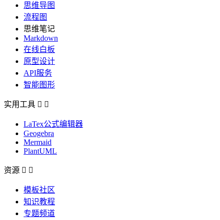
思维导图
流程图
思维笔记
Markdown
在线白板
原型设计
API服务
智能图形
实用工具


LaTex公式编辑器
Geogebra
Mermaid
PlantUML
资源


模板社区
知识教程
专题频道