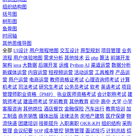
组织结构图
括号图
树形图
鱼骨图
时间轴
其他思维导图
全部
UI设计
用户旅程地图
交互设计
原型规划
项目管理
业务
流程
用户体验地图
需求分析
其他技术
云
php
算法
前端开发
架构
java
大数据
后端开发
运维
Python
AI
渠道运营
数据分析
新媒体运营
内容运营
短视频运营
活动运营
工具推荐
产品运
营
用户运营
电商运营
教师资格证考试
心理咨询师考试
计算
机考试
司法考试
研究生考试
公务员考试
软考
英语考试
项目
管理师职业资格（PMP）
执业医师资格考试
会计职称考试
建
筑师考试
建造师考试
学前教育
其他教育
初中
高中
大学
小学
客服咨询
其他岗位
酒店餐饮
金融保险
汽车出行
教育培训
加
工制造
商务销售
媒体出版
法律法务
房地产建筑
医疗保健
物
流快递
团建培训
技能提升
入职离职
OKR-KPI
组织结构
采购
管理
会议纪要
SOP
成本管控
销售管理
面试技巧
计划总结
综