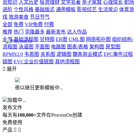
合知识
人文历史
投资理财
文学名著
亲子家庭
心理成长
职场
进阶
个性风格
基础版式
通用模板
影视综艺
生活常识
体育游
戏
旅游美食
节日节气
全部
免费
VIP免费
付费
推荐
热门
克隆最多
最新发布
达人作品
全部
基础流程图
甘特图
ER图
UML图
网络拓扑图
组织结构-
流程图
泳道图
平面图
电路图
图表/表格
架构图
原型图
BPMN2.0
韦恩图
关系图
逻辑图
魏朱商业模式
EPC事件过程
链图
EVC企业价值链图
其他流程图

展开
夜以继日更新模板中...
加载中...
发布文件
每天有
100,000+
文件在ProcessOn创建
免费使用
产品

