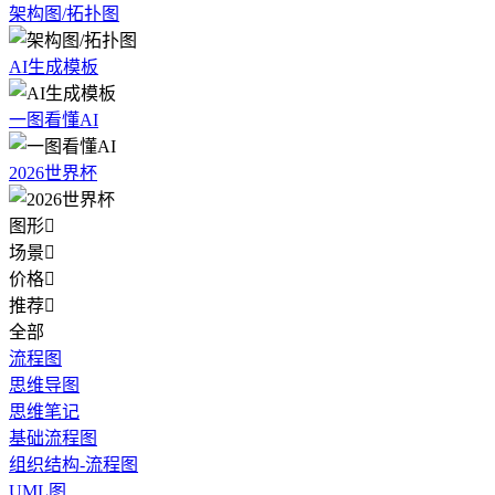
架构图/拓扑图
AI生成模板
一图看懂AI
2026世界杯
图形

场景

价格

推荐

全部
流程图
思维导图
思维笔记
基础流程图
组织结构-流程图
UML图