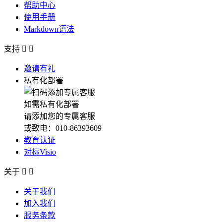
帮助中心
使用手册
Markdown语法
支持


邀请有礼
私有化部署
如需私有化部署
请添加您的专属客服
或致电：010-86393609
教育认证
对标Visio
关于


关于我们
加入我们
服务条款