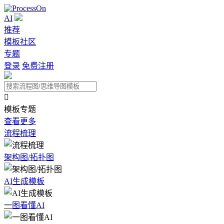
AI
推荐
模板社区
专题
登录
免费注册

模板专题
查看更多
流程梳理
架构图/拓扑图
AI生成模板
一图看懂AI