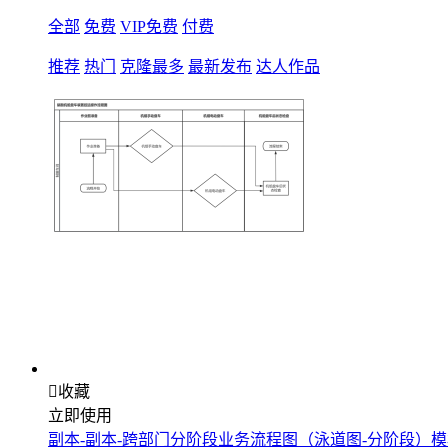
全部
免费
VIP免费
付费
推荐
热门
克隆最多
最新发布
达人作品

收藏
立即使用
副本-副本-跨部门分阶段业务流程图（泳道图-分阶段）