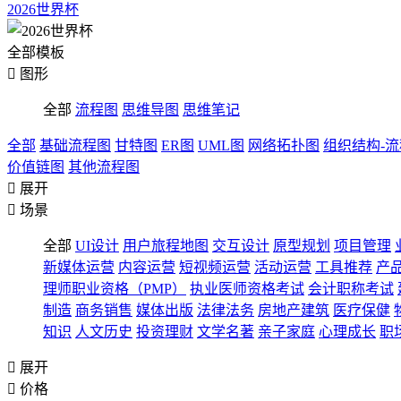
2026世界杯
全部模板

图形
全部
流程图
思维导图
思维笔记
全部
基础流程图
甘特图
ER图
UML图
网络拓扑图
组织结构-
价值链图
其他流程图

展开

场景
全部
UI设计
用户旅程地图
交互设计
原型规划
项目管理
新媒体运营
内容运营
短视频运营
活动运营
工具推荐
产
理师职业资格（PMP）
执业医师资格考试
会计职称考试
制造
商务销售
媒体出版
法律法务
房地产建筑
医疗保健
知识
人文历史
投资理财
文学名著
亲子家庭
心理成长
职

展开

价格