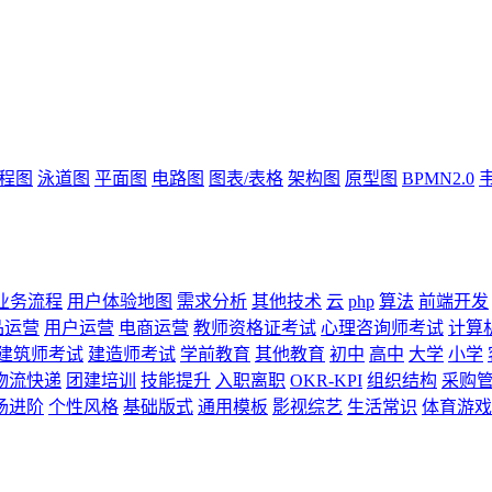
流程图
泳道图
平面图
电路图
图表/表格
架构图
原型图
BPMN2.0
业务流程
用户体验地图
需求分析
其他技术
云
php
算法
前端开发
品运营
用户运营
电商运营
教师资格证考试
心理咨询师考试
计算
建筑师考试
建造师考试
学前教育
其他教育
初中
高中
大学
小学
物流快递
团建培训
技能提升
入职离职
OKR-KPI
组织结构
采购
场进阶
个性风格
基础版式
通用模板
影视综艺
生活常识
体育游戏