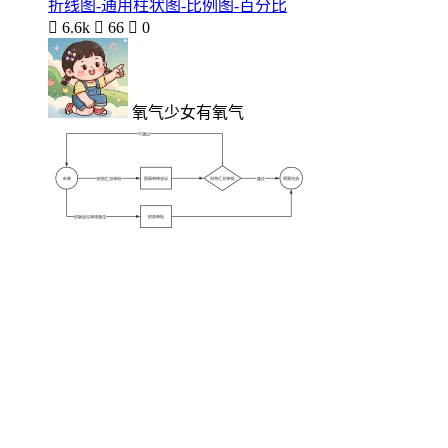
折线图-通用柱状图-比例图-百分比

6.6k

66

0
氧气少女有氧气