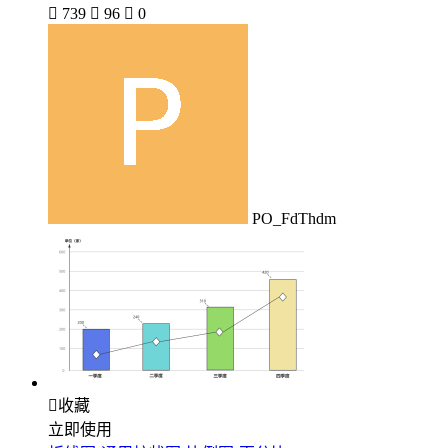

739

96

0
PO_FdThdm

收藏
立即使用