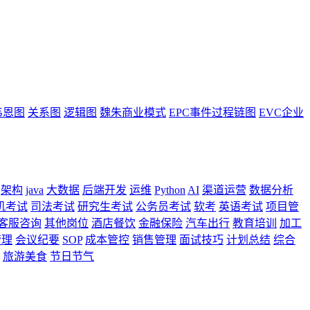
韦恩图
关系图
逻辑图
魏朱商业模式
EPC事件过程链图
EVC企业
架构
java
大数据
后端开发
运维
Python
AI
渠道运营
数据分析
机考试
司法考试
研究生考试
公务员考试
软考
英语考试
项目管
客服咨询
其他岗位
酒店餐饮
金融保险
汽车出行
教育培训
加工
管理
会议纪要
SOP
成本管控
销售管理
面试技巧
计划总结
综合
旅游美食
节日节气