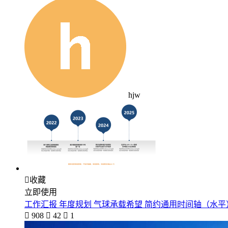
hjw

收藏
立即使用
工作汇报 年度规划 气球承载希望 简约通用时间轴（水平

908

42

1