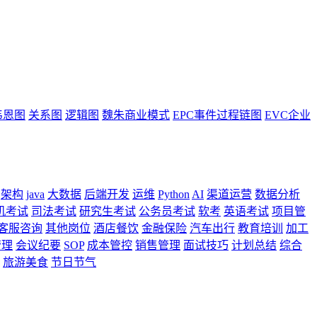
韦恩图
关系图
逻辑图
魏朱商业模式
EPC事件过程链图
EVC企业
架构
java
大数据
后端开发
运维
Python
AI
渠道运营
数据分析
机考试
司法考试
研究生考试
公务员考试
软考
英语考试
项目管
客服咨询
其他岗位
酒店餐饮
金融保险
汽车出行
教育培训
加工
管理
会议纪要
SOP
成本管控
销售管理
面试技巧
计划总结
综合
旅游美食
节日节气