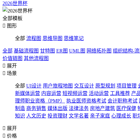
2026世界杯
全部模板

图形
全部
流程图
思维导图
思维笔记
全部
基础流程图
甘特图
ER图
UML图
网络拓扑图
组织结构-
价值链图
其他流程图

展开

场景
全部
UI设计
用户旅程地图
交互设计
原型规划
项目管理
新媒体运营
内容运营
短视频运营
活动运营
工具推荐
产
理师职业资格（PMP）
执业医师资格考试
会计职称考试
制造
商务销售
媒体出版
法律法务
房地产建筑
医疗保健
知识
人文历史
投资理财
文学名著
亲子家庭
心理成长
职

展开

价格