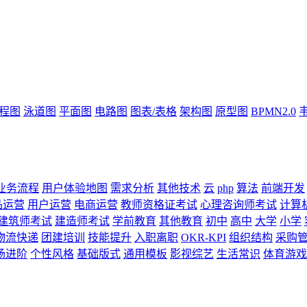
流程图
泳道图
平面图
电路图
图表/表格
架构图
原型图
BPMN2.0
业务流程
用户体验地图
需求分析
其他技术
云
php
算法
前端开发
品运营
用户运营
电商运营
教师资格证考试
心理咨询师考试
计算
建筑师考试
建造师考试
学前教育
其他教育
初中
高中
大学
小学
物流快递
团建培训
技能提升
入职离职
OKR-KPI
组织结构
采购
场进阶
个性风格
基础版式
通用模板
影视综艺
生活常识
体育游戏