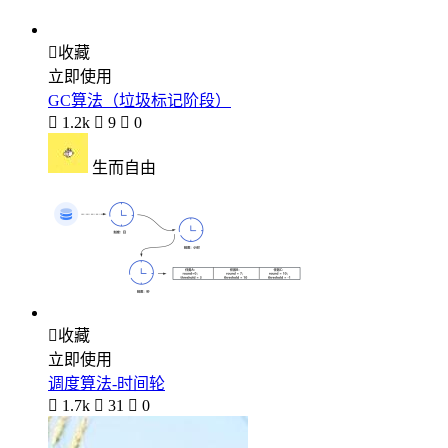

收藏
立即使用
GC算法（垃圾标记阶段）

1.2k

9

0
生而自由

收藏
立即使用
调度算法-时间轮

1.7k

31

0