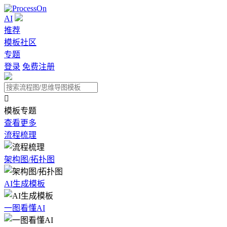
AI
推荐
模板社区
专题
登录
免费注册

模板专题
查看更多
流程梳理
架构图/拓扑图
AI生成模板
一图看懂AI