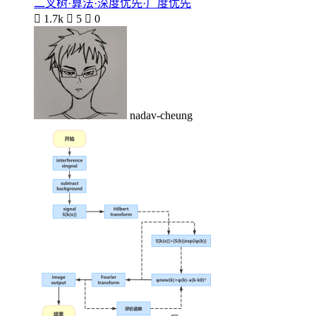
二叉树·算法·深度优先·广度优先

1.7k

5

0
nadav-cheung