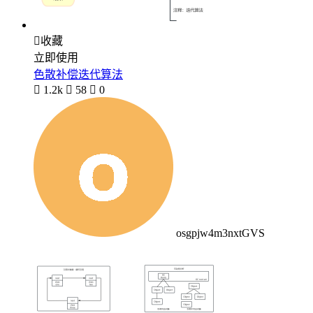

收藏
立即使用
色散补偿迭代算法

1.2k

58

0
osgpjw4m3nxtGVS