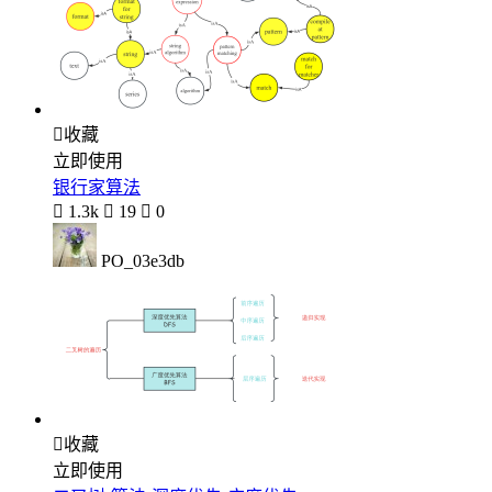

收藏
立即使用
银行家算法

1.3k

19

0
PO_03e3db

收藏
立即使用