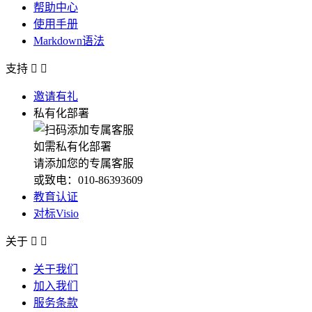
帮助中心
使用手册
Markdown语法
支持


邀请有礼
私有化部署
如需私有化部署
请添加您的专属客服
或致电：010-86393609
教育认证
对标Visio
关于


关于我们
加入我们
服务条款