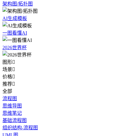
架构图/拓扑图
AI生成模板
一图看懂AI
2026世界杯
图形

场景

价格

推荐

全部
流程图
思维导图
思维笔记
基础流程图
组织结构-流程图
UML图