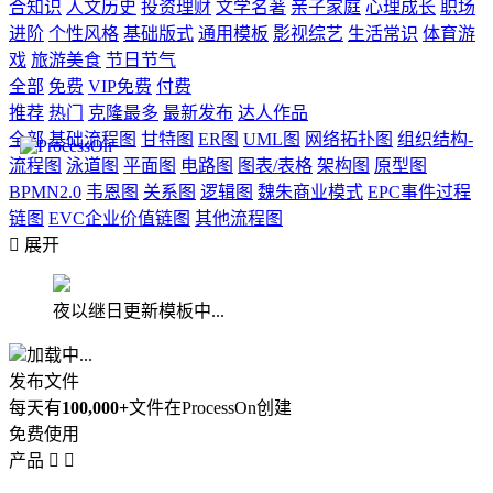
合知识
人文历史
投资理财
文学名著
亲子家庭
心理成长
职场
进阶
个性风格
基础版式
通用模板
影视综艺
生活常识
体育游
戏
旅游美食
节日节气
全部
免费
VIP免费
付费
推荐
热门
克隆最多
最新发布
达人作品
全部
基础流程图
甘特图
ER图
UML图
网络拓扑图
组织结构-
流程图
泳道图
平面图
电路图
图表/表格
架构图
原型图
BPMN2.0
韦恩图
关系图
逻辑图
魏朱商业模式
EPC事件过程
链图
EVC企业价值链图
其他流程图

展开
夜以继日更新模板中...
加载中...
发布文件
每天有
100,000+
文件在ProcessOn创建
免费使用
产品

