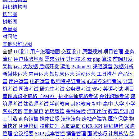
组织结构图
括号图
树形图
鱼骨图
时间轴
其他思维导图
全部
UI设计
用户旅程地图
交互设计
原型规划
项目管理
业务
流程
用户体验地图
需求分析
其他技术
云
php
算法
前端开发
架构
java
大数据
后端开发
运维
Python
AI
渠道运营
数据分析
新媒体运营
内容运营
短视频运营
活动运营
工具推荐
产品运
营
用户运营
电商运营
教师资格证考试
心理咨询师考试
计算
机考试
司法考试
研究生考试
公务员考试
软考
英语考试
项目
管理师职业资格（PMP）
执业医师资格考试
会计职称考试
建
筑师考试
建造师考试
学前教育
其他教育
初中
高中
大学
小学
客服咨询
其他岗位
酒店餐饮
金融保险
汽车出行
教育培训
加
工制造
商务销售
媒体出版
法律法务
房地产建筑
医疗保健
物
流快递
团建培训
技能提升
入职离职
OKR-KPI
组织结构
采购
管理
会议纪要
SOP
成本管控
销售管理
面试技巧
计划总结
综