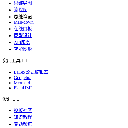
思维导图
流程图
思维笔记
Markdown
在线白板
原型设计
API服务
智能图形
实用工具


LaTex公式编辑器
Geogebra
Mermaid
PlantUML
资源


模板社区
知识教程
专题频道