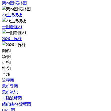
架构图/拓扑图
AI生成模板
一图看懂AI
2026世界杯
图形

场景

价格

推荐

全部
流程图
思维导图
思维笔记
基础流程图
组织结构-流程图
UML图