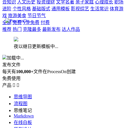
合知识
人文历史
投资理财
文学名著
亲子家庭
心理成长
职场
进阶
个性风格
基础版式
通用模板
影视综艺
生活常识
体育游
戏
旅游美食
节日节气
全部
免费
VIP免费
付费
推荐
热门
克隆最多
最新发布
达人作品
夜以继日更新模板中...
加载中...
发布文件
每天有
100,000+
文件在ProcessOn创建
免费使用
产品


思维导图
流程图
思维笔记
Markdown
在线白板