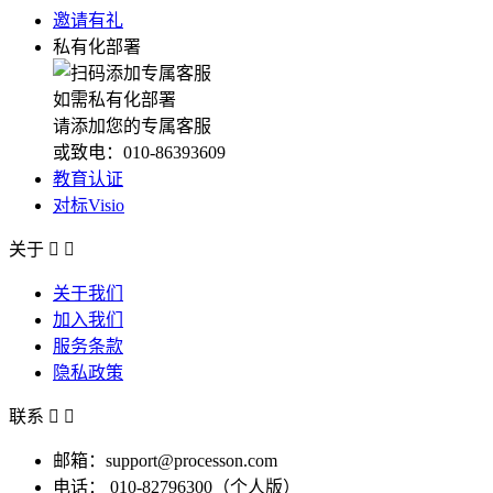
邀请有礼
私有化部署
如需私有化部署
请添加您的专属客服
或致电：010-86393609
教育认证
对标Visio
关于


关于我们
加入我们
服务条款
隐私政策
联系


邮箱：support@processon.com
电话：
010-82796300（个人版）