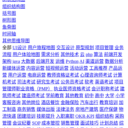
组织结构图
括号图
树形图
鱼骨图
时间轴
其他思维导图
全部
UI设计
用户旅程地图
交互设计
原型规划
项目管理
业务
流程
用户体验地图
需求分析
其他技术
云
php
算法
前端开发
架构
java
大数据
后端开发
运维
Python
AI
渠道运营
数据分析
新媒体运营
内容运营
短视频运营
活动运营
工具推荐
产品运
营
用户运营
电商运营
教师资格证考试
心理咨询师考试
计算
机考试
司法考试
研究生考试
公务员考试
软考
英语考试
项目
管理师职业资格（PMP）
执业医师资格考试
会计职称考试
建
筑师考试
建造师考试
学前教育
其他教育
初中
高中
大学
小学
客服咨询
其他岗位
酒店餐饮
金融保险
汽车出行
教育培训
加
工制造
商务销售
媒体出版
法律法务
房地产建筑
医疗保健
物
流快递
团建培训
技能提升
入职离职
OKR-KPI
组织结构
采购
管理
会议纪要
SOP
成本管控
销售管理
面试技巧
计划总结
综