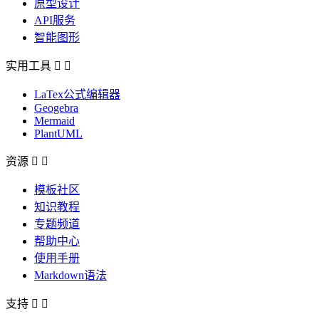
原型设计
API服务
智能图形
实用工具


LaTex公式编辑器
Geogebra
Mermaid
PlantUML
资源


模板社区
知识教程
专题频道
帮助中心
使用手册
Markdown语法
支持

