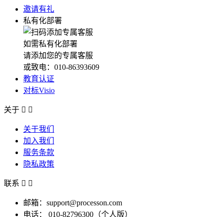
邀请有礼
私有化部署
如需私有化部署
请添加您的专属客服
或致电：010-86393609
教育认证
对标Visio
关于


关于我们
加入我们
服务条款
隐私政策
联系


邮箱：support@processon.com
电话：
010-82796300（个人版）