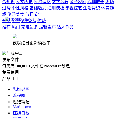
合知识
人文历史
投资理财
文学名著
亲子家庭
心理成长
职场
进阶
个性风格
基础版式
通用模板
影视综艺
生活常识
体育游
戏
旅游美食
节日节气
全部
免费
VIP免费
付费
推荐
热门
克隆最多
最新发布
达人作品
夜以继日更新模板中...
加载中...
发布文件
每天有
100,000+
文件在ProcessOn创建
免费使用
产品


思维导图
流程图
思维笔记
Markdown
在线白板