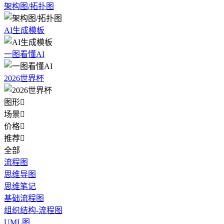
架构图/拓扑图
AI生成模板
一图看懂AI
2026世界杯
图形

场景

价格

推荐

全部
流程图
思维导图
思维笔记
基础流程图
组织结构-流程图
UML图