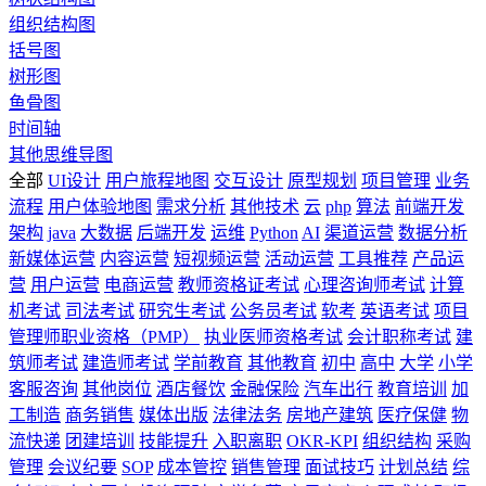
组织结构图
括号图
树形图
鱼骨图
时间轴
其他思维导图
全部
UI设计
用户旅程地图
交互设计
原型规划
项目管理
业务
流程
用户体验地图
需求分析
其他技术
云
php
算法
前端开发
架构
java
大数据
后端开发
运维
Python
AI
渠道运营
数据分析
新媒体运营
内容运营
短视频运营
活动运营
工具推荐
产品运
营
用户运营
电商运营
教师资格证考试
心理咨询师考试
计算
机考试
司法考试
研究生考试
公务员考试
软考
英语考试
项目
管理师职业资格（PMP）
执业医师资格考试
会计职称考试
建
筑师考试
建造师考试
学前教育
其他教育
初中
高中
大学
小学
客服咨询
其他岗位
酒店餐饮
金融保险
汽车出行
教育培训
加
工制造
商务销售
媒体出版
法律法务
房地产建筑
医疗保健
物
流快递
团建培训
技能提升
入职离职
OKR-KPI
组织结构
采购
管理
会议纪要
SOP
成本管控
销售管理
面试技巧
计划总结
综