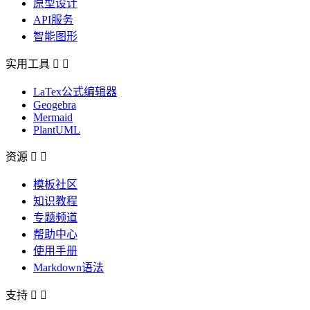
原型设计
API服务
智能图形
实用工具


LaTex公式编辑器
Geogebra
Mermaid
PlantUML
资源


模板社区
知识教程
专题频道
帮助中心
使用手册
Markdown语法
支持

