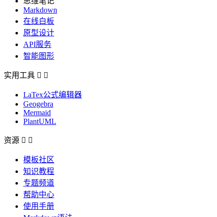
思维笔记
Markdown
在线白板
原型设计
API服务
智能图形
实用工具


LaTex公式编辑器
Geogebra
Mermaid
PlantUML
资源


模板社区
知识教程
专题频道
帮助中心
使用手册