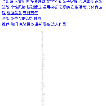
合知识
人文历史
投资理财
文学名著
亲子家庭
心理成长
职场
进阶
个性风格
基础版式
通用模板
影视综艺
生活常识
体育游
戏
旅游美食
节日节气
全部
免费
VIP免费
付费
推荐
热门
克隆最多
最新发布
达人作品