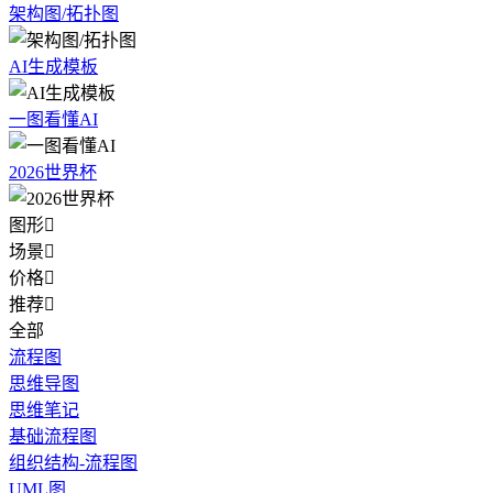
架构图/拓扑图
AI生成模板
一图看懂AI
2026世界杯
图形

场景

价格

推荐

全部
流程图
思维导图
思维笔记
基础流程图
组织结构-流程图
UML图