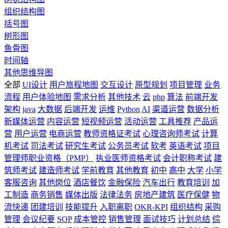
组织结构图
括号图
树形图
鱼骨图
时间轴
其他思维导图
全部
UI设计
用户旅程地图
交互设计
原型规划
项目管理
业务
流程
用户体验地图
需求分析
其他技术
云
php
算法
前端开发
架构
java
大数据
后端开发
运维
Python
AI
渠道运营
数据分析
新媒体运营
内容运营
短视频运营
活动运营
工具推荐
产品运
营
用户运营
电商运营
教师资格证考试
心理咨询师考试
计算
机考试
司法考试
研究生考试
公务员考试
软考
英语考试
项目
管理师职业资格（PMP）
执业医师资格考试
会计职称考试
建
筑师考试
建造师考试
学前教育
其他教育
初中
高中
大学
小学
客服咨询
其他岗位
酒店餐饮
金融保险
汽车出行
教育培训
加
工制造
商务销售
媒体出版
法律法务
房地产建筑
医疗保健
物
流快递
团建培训
技能提升
入职离职
OKR-KPI
组织结构
采购
管理
会议纪要
SOP
成本管控
销售管理
面试技巧
计划总结
综