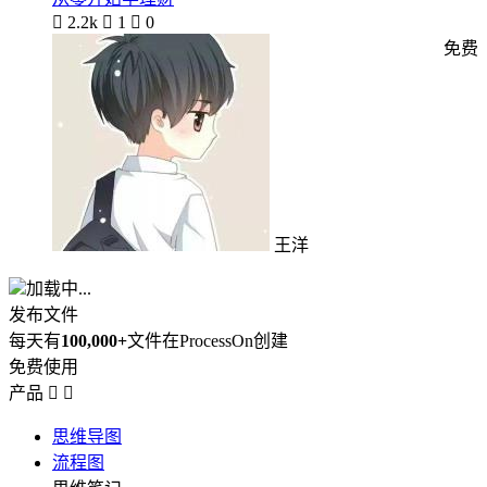

2.2k

1

0
免费
王洋
加载中...
发布文件
每天有
100,000+
文件在ProcessOn创建
免费使用
产品


思维导图
流程图