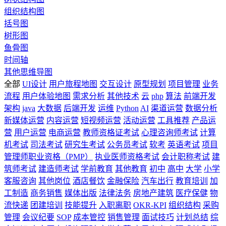
组织结构图
括号图
树形图
鱼骨图
时间轴
其他思维导图
全部
UI设计
用户旅程地图
交互设计
原型规划
项目管理
业务
流程
用户体验地图
需求分析
其他技术
云
php
算法
前端开发
架构
java
大数据
后端开发
运维
Python
AI
渠道运营
数据分析
新媒体运营
内容运营
短视频运营
活动运营
工具推荐
产品运
营
用户运营
电商运营
教师资格证考试
心理咨询师考试
计算
机考试
司法考试
研究生考试
公务员考试
软考
英语考试
项目
管理师职业资格（PMP）
执业医师资格考试
会计职称考试
建
筑师考试
建造师考试
学前教育
其他教育
初中
高中
大学
小学
客服咨询
其他岗位
酒店餐饮
金融保险
汽车出行
教育培训
加
工制造
商务销售
媒体出版
法律法务
房地产建筑
医疗保健
物
流快递
团建培训
技能提升
入职离职
OKR-KPI
组织结构
采购
管理
会议纪要
SOP
成本管控
销售管理
面试技巧
计划总结
综