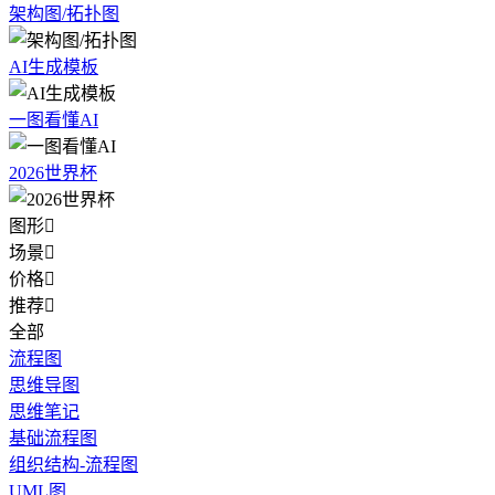
架构图/拓扑图
AI生成模板
一图看懂AI
2026世界杯
图形

场景

价格

推荐

全部
流程图
思维导图
思维笔记
基础流程图
组织结构-流程图
UML图