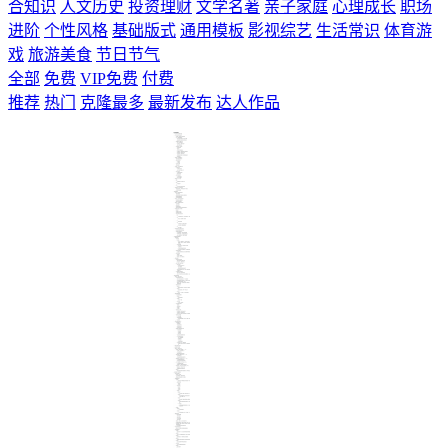
合知识
人文历史
投资理财
文学名著
亲子家庭
心理成长
职场
进阶
个性风格
基础版式
通用模板
影视综艺
生活常识
体育游
戏
旅游美食
节日节气
全部
免费
VIP免费
付费
推荐
热门
克隆最多
最新发布
达人作品