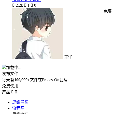

2.2k

1

0
免费
王洋
加载中...
发布文件
每天有
100,000+
文件在ProcessOn创建
免费使用
产品


思维导图
流程图