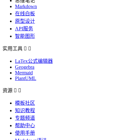
思维笔记
Markdown
在线白板
原型设计
API服务
智能图形
实用工具


LaTex公式编辑器
Geogebra
Mermaid
PlantUML
资源


模板社区
知识教程
专题频道
帮助中心
使用手册