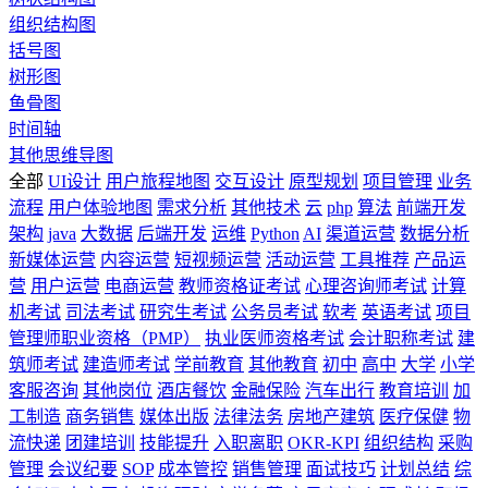
组织结构图
括号图
树形图
鱼骨图
时间轴
其他思维导图
全部
UI设计
用户旅程地图
交互设计
原型规划
项目管理
业务
流程
用户体验地图
需求分析
其他技术
云
php
算法
前端开发
架构
java
大数据
后端开发
运维
Python
AI
渠道运营
数据分析
新媒体运营
内容运营
短视频运营
活动运营
工具推荐
产品运
营
用户运营
电商运营
教师资格证考试
心理咨询师考试
计算
机考试
司法考试
研究生考试
公务员考试
软考
英语考试
项目
管理师职业资格（PMP）
执业医师资格考试
会计职称考试
建
筑师考试
建造师考试
学前教育
其他教育
初中
高中
大学
小学
客服咨询
其他岗位
酒店餐饮
金融保险
汽车出行
教育培训
加
工制造
商务销售
媒体出版
法律法务
房地产建筑
医疗保健
物
流快递
团建培训
技能提升
入职离职
OKR-KPI
组织结构
采购
管理
会议纪要
SOP
成本管控
销售管理
面试技巧
计划总结
综