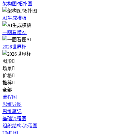
架构图/拓扑图
AI生成模板
一图看懂AI
2026世界杯
图形

场景

价格

推荐

全部
流程图
思维导图
思维笔记
基础流程图
组织结构-流程图
UML图