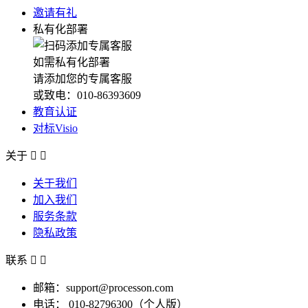
邀请有礼
私有化部署
如需私有化部署
请添加您的专属客服
或致电：010-86393609
教育认证
对标Visio
关于


关于我们
加入我们
服务条款
隐私政策
联系


邮箱：support@processon.com
电话：
010-82796300（个人版）