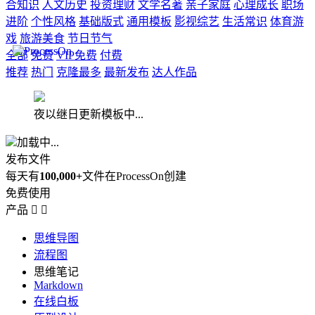
合知识
人文历史
投资理财
文学名著
亲子家庭
心理成长
职场
进阶
个性风格
基础版式
通用模板
影视综艺
生活常识
体育游
戏
旅游美食
节日节气
全部
免费
VIP免费
付费
推荐
热门
克隆最多
最新发布
达人作品
夜以继日更新模板中...
加载中...
发布文件
每天有
100,000+
文件在ProcessOn创建
免费使用
产品


思维导图
流程图
思维笔记
Markdown
在线白板