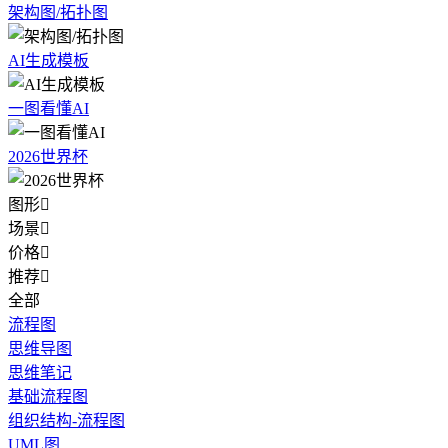
架构图/拓扑图
AI生成模板
一图看懂AI
2026世界杯
图形

场景

价格

推荐

全部
流程图
思维导图
思维笔记
基础流程图
组织结构-流程图
UML图