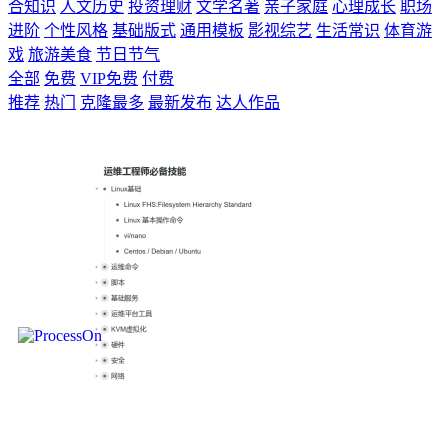
合知识
人文历史
投资理财
文学名著
亲子家庭
心理成长
职场
进阶
个性风格
基础版式
通用模板
影视综艺
生活常识
体育游
戏
旅游美食
节日节气
全部
免费
VIP免费
付费
推荐
热门
克隆最多
最新发布
达人作品