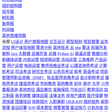
组织结构图
括号图
树形图
鱼骨图
时间轴
其他思维导图
全部
UI设计
用户旅程地图
交互设计
原型规划
项目管理
业务
流程
用户体验地图
需求分析
其他技术
云
php
算法
前端开发
架构
java
大数据
后端开发
运维
Python
AI
渠道运营
数据分析
新媒体运营
内容运营
短视频运营
活动运营
工具推荐
产品运
营
用户运营
电商运营
教师资格证考试
心理咨询师考试
计算
机考试
司法考试
研究生考试
公务员考试
软考
英语考试
项目
管理师职业资格（PMP）
执业医师资格考试
会计职称考试
建
筑师考试
建造师考试
学前教育
其他教育
初中
高中
大学
小学
客服咨询
其他岗位
酒店餐饮
金融保险
汽车出行
教育培训
加
工制造
商务销售
媒体出版
法律法务
房地产建筑
医疗保健
物
流快递
团建培训
技能提升
入职离职
OKR-KPI
组织结构
采购
管理
会议纪要
SOP
成本管控
销售管理
面试技巧
计划总结
综