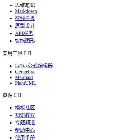
思维笔记
Markdown
在线白板
原型设计
API服务
智能图形
实用工具


LaTex公式编辑器
Geogebra
Mermaid
PlantUML
资源


模板社区
知识教程
专题频道
帮助中心
使用手册