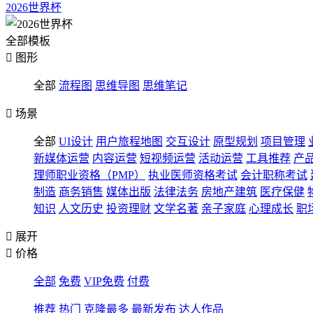
2026世界杯
全部模板

图形
全部
流程图
思维导图
思维笔记

场景
全部
UI设计
用户旅程地图
交互设计
原型规划
项目管理
新媒体运营
内容运营
短视频运营
活动运营
工具推荐
产
理师职业资格（PMP）
执业医师资格考试
会计职称考试
制造
商务销售
媒体出版
法律法务
房地产建筑
医疗保健
知识
人文历史
投资理财
文学名著
亲子家庭
心理成长
职

展开

价格
全部
免费
VIP免费
付费
推荐
热门
克隆最多
最新发布
达人作品