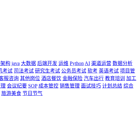
架构
java
大数据
后端开发
运维
Python
AI
渠道运营
数据分析
机考试
司法考试
研究生考试
公务员考试
软考
英语考试
项目管
客服咨询
其他岗位
酒店餐饮
金融保险
汽车出行
教育培训
加工
管理
会议纪要
SOP
成本管控
销售管理
面试技巧
计划总结
综合
旅游美食
节日节气