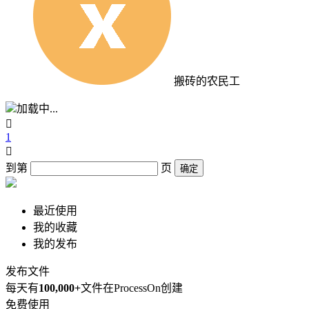
搬砖的农民工
加载中...

1

到第
页
确定
最近使用
我的收藏
我的发布
发布文件
每天有
100,000+
文件在ProcessOn创建
免费使用