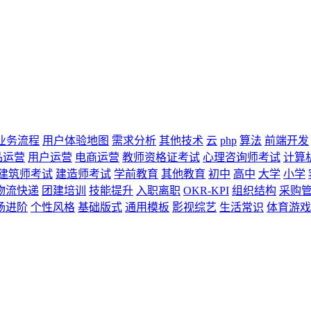
业务流程
用户体验地图
需求分析
其他技术
云
php
算法
前端开发
品运营
用户运营
电商运营
教师资格证考试
心理咨询师考试
计算
建筑师考试
建造师考试
学前教育
其他教育
初中
高中
大学
小学
物流快递
团建培训
技能提升
入职离职
OKR-KPI
组织结构
采购
场进阶
个性风格
基础版式
通用模板
影视综艺
生活常识
体育游戏