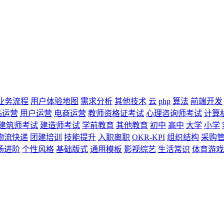
业务流程
用户体验地图
需求分析
其他技术
云
php
算法
前端开发
品运营
用户运营
电商运营
教师资格证考试
心理咨询师考试
计算
建筑师考试
建造师考试
学前教育
其他教育
初中
高中
大学
小学
物流快递
团建培训
技能提升
入职离职
OKR-KPI
组织结构
采购
场进阶
个性风格
基础版式
通用模板
影视综艺
生活常识
体育游戏