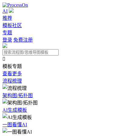
AI
推荐
模板社区
专题
登录
免费注册

模板专题
查看更多
流程梳理
架构图/拓扑图
AI生成模板
一图看懂AI