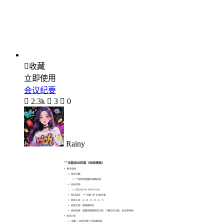

收藏
立即使用
会议纪要

2.3k

3

0
Rainy