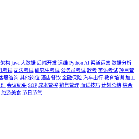
架构
java
大数据
后端开发
运维
Python
AI
渠道运营
数据分析
机考试
司法考试
研究生考试
公务员考试
软考
英语考试
项目管
客服咨询
其他岗位
酒店餐饮
金融保险
汽车出行
教育培训
加工
管理
会议纪要
SOP
成本管控
销售管理
面试技巧
计划总结
综合
旅游美食
节日节气