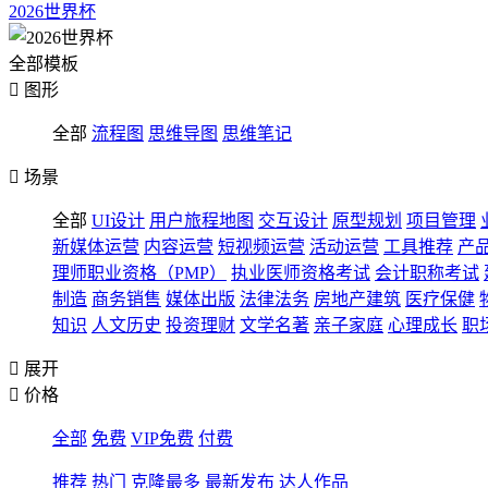
2026世界杯
全部模板

图形
全部
流程图
思维导图
思维笔记

场景
全部
UI设计
用户旅程地图
交互设计
原型规划
项目管理
新媒体运营
内容运营
短视频运营
活动运营
工具推荐
产
理师职业资格（PMP）
执业医师资格考试
会计职称考试
制造
商务销售
媒体出版
法律法务
房地产建筑
医疗保健
知识
人文历史
投资理财
文学名著
亲子家庭
心理成长
职

展开

价格
全部
免费
VIP免费
付费
推荐
热门
克隆最多
最新发布
达人作品