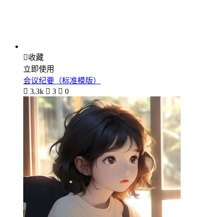

收藏
立即使用
会议纪要（标准模版）

3.3k

3

0