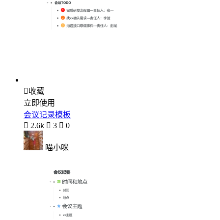

收藏
立即使用
会议记录模板

2.6k

3

0
喵小咪