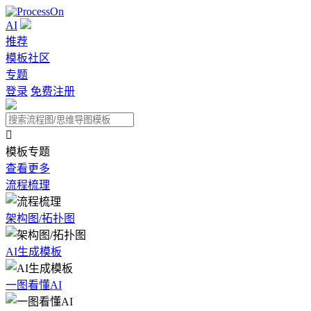
AI
推荐
模板社区
专题
登录
免费注册

模板专题
查看更多
流程梳理
架构图/拓扑图
AI生成模板
一图看懂AI