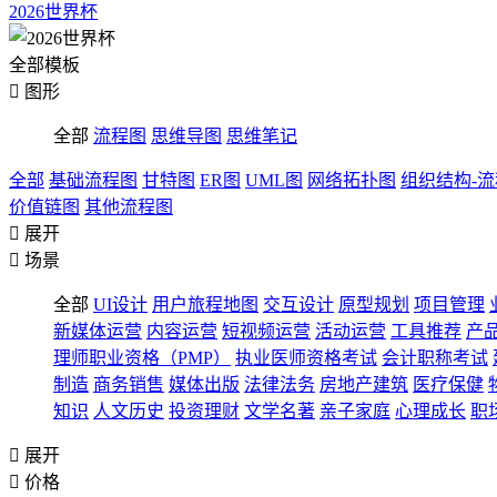
2026世界杯
全部模板

图形
全部
流程图
思维导图
思维笔记
全部
基础流程图
甘特图
ER图
UML图
网络拓扑图
组织结构-
价值链图
其他流程图

展开

场景
全部
UI设计
用户旅程地图
交互设计
原型规划
项目管理
新媒体运营
内容运营
短视频运营
活动运营
工具推荐
产
理师职业资格（PMP）
执业医师资格考试
会计职称考试
制造
商务销售
媒体出版
法律法务
房地产建筑
医疗保健
知识
人文历史
投资理财
文学名著
亲子家庭
心理成长
职

展开

价格