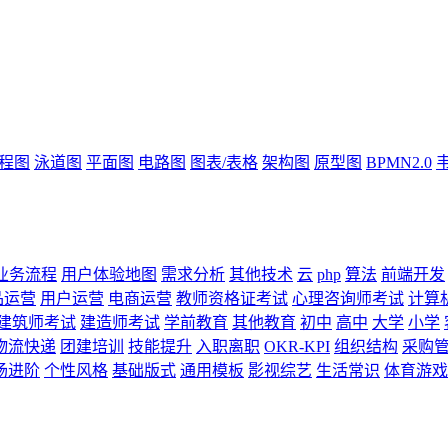
流程图
泳道图
平面图
电路图
图表/表格
架构图
原型图
BPMN2.0
业务流程
用户体验地图
需求分析
其他技术
云
php
算法
前端开发
品运营
用户运营
电商运营
教师资格证考试
心理咨询师考试
计算
建筑师考试
建造师考试
学前教育
其他教育
初中
高中
大学
小学
物流快递
团建培训
技能提升
入职离职
OKR-KPI
组织结构
采购
场进阶
个性风格
基础版式
通用模板
影视综艺
生活常识
体育游戏