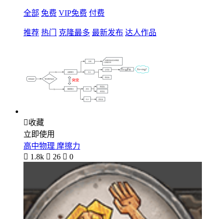
全部
免费
VIP免费
付费
推荐
热门
克隆最多
最新发布
达人作品

收藏
立即使用
高中物理 摩擦力

1.8k

26

0