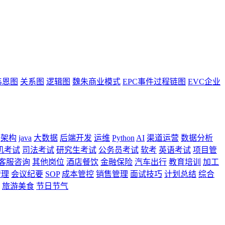
韦恩图
关系图
逻辑图
魏朱商业模式
EPC事件过程链图
EVC企业
架构
java
大数据
后端开发
运维
Python
AI
渠道运营
数据分析
机考试
司法考试
研究生考试
公务员考试
软考
英语考试
项目管
客服咨询
其他岗位
酒店餐饮
金融保险
汽车出行
教育培训
加工
管理
会议纪要
SOP
成本管控
销售管理
面试技巧
计划总结
综合
旅游美食
节日节气