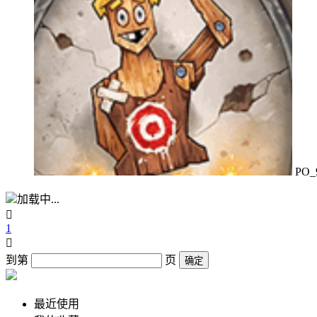
PO_
加载中...

1

到第
页
确定
最近使用