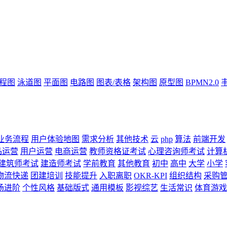
流程图
泳道图
平面图
电路图
图表/表格
架构图
原型图
BPMN2.0
业务流程
用户体验地图
需求分析
其他技术
云
php
算法
前端开发
品运营
用户运营
电商运营
教师资格证考试
心理咨询师考试
计算
建筑师考试
建造师考试
学前教育
其他教育
初中
高中
大学
小学
物流快递
团建培训
技能提升
入职离职
OKR-KPI
组织结构
采购
场进阶
个性风格
基础版式
通用模板
影视综艺
生活常识
体育游戏