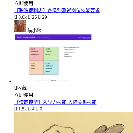
立即使用
【职造便利店】各级别测试岗位技能要求

3.0k

26

29
喵小咪

收藏
立即使用
【情商模型】领导力技能-人际关系技能

1.5k

4

0