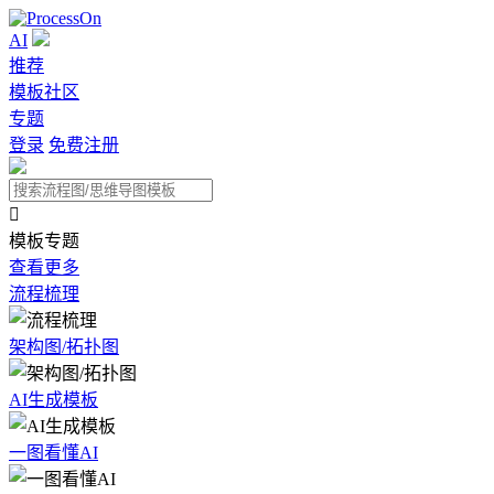
AI
推荐
模板社区
专题
登录
免费注册

模板专题
查看更多
流程梳理
架构图/拓扑图
AI生成模板
一图看懂AI