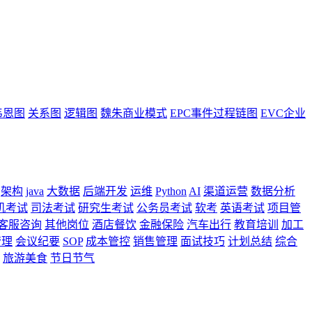
韦恩图
关系图
逻辑图
魏朱商业模式
EPC事件过程链图
EVC企业
架构
java
大数据
后端开发
运维
Python
AI
渠道运营
数据分析
机考试
司法考试
研究生考试
公务员考试
软考
英语考试
项目管
客服咨询
其他岗位
酒店餐饮
金融保险
汽车出行
教育培训
加工
管理
会议纪要
SOP
成本管控
销售管理
面试技巧
计划总结
综合
旅游美食
节日节气