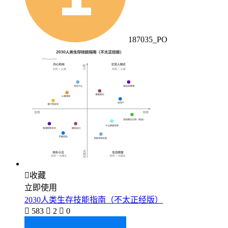
187035_PO

收藏
立即使用
2030人类生存技能指南（不太正经版）

583

2

0