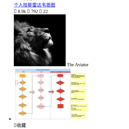
个人技能雷达韦恩图

8.9k

792

22
The Aviator

收藏