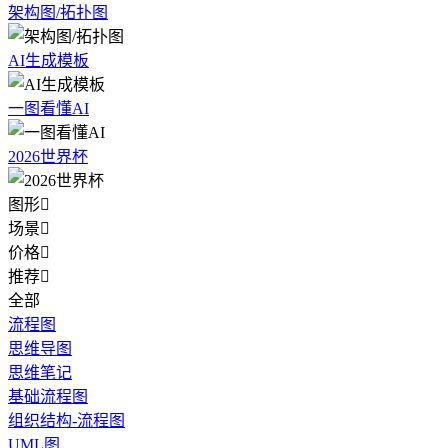
架构图/拓扑图
AI生成模板
一图看懂AI
2026世界杯
图形

场景

价格

推荐

全部
流程图
思维导图
思维笔记
基础流程图
组织结构-流程图
UML图