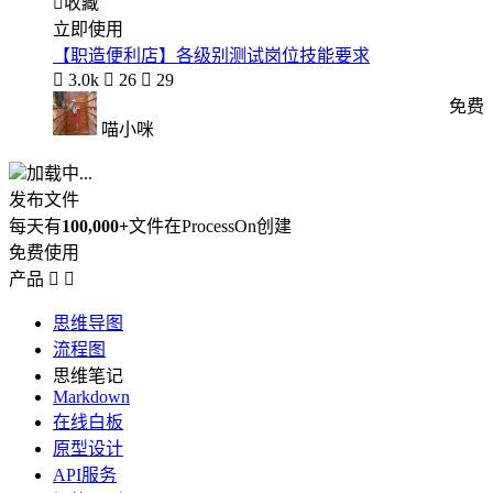

收藏
立即使用
【职造便利店】各级别测试岗位技能要求

3.0k

26

29
免费
喵小咪
加载中...
发布文件
每天有
100,000+
文件在ProcessOn创建
免费使用
产品


思维导图
流程图
思维笔记
Markdown
在线白板
原型设计
API服务