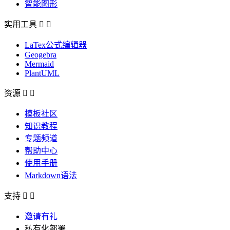
智能图形
实用工具


LaTex公式编辑器
Geogebra
Mermaid
PlantUML
资源


模板社区
知识教程
专题频道
帮助中心
使用手册
Markdown语法
支持


邀请有礼
私有化部署