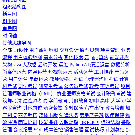
组织结构图
括号图
树形图
鱼骨图
时间轴
其他思维导图
全部
UI设计
用户旅程地图
交互设计
原型规划
项目管理
业务
流程
用户体验地图
需求分析
其他技术
云
php
算法
前端开发
架构
java
大数据
后端开发
运维
Python
AI
渠道运营
数据分析
新媒体运营
内容运营
短视频运营
活动运营
工具推荐
产品运
营
用户运营
电商运营
教师资格证考试
心理咨询师考试
计算
机考试
司法考试
研究生考试
公务员考试
软考
英语考试
项目
管理师职业资格（PMP）
执业医师资格考试
会计职称考试
建
筑师考试
建造师考试
学前教育
其他教育
初中
高中
大学
小学
客服咨询
其他岗位
酒店餐饮
金融保险
汽车出行
教育培训
加
工制造
商务销售
媒体出版
法律法务
房地产建筑
医疗保健
物
流快递
团建培训
技能提升
入职离职
OKR-KPI
组织结构
采购
管理
会议纪要
SOP
成本管控
销售管理
面试技巧
计划总结
综