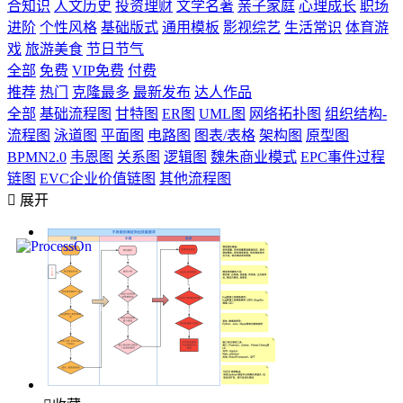
合知识
人文历史
投资理财
文学名著
亲子家庭
心理成长
职场
进阶
个性风格
基础版式
通用模板
影视综艺
生活常识
体育游
戏
旅游美食
节日节气
全部
免费
VIP免费
付费
推荐
热门
克隆最多
最新发布
达人作品
全部
基础流程图
甘特图
ER图
UML图
网络拓扑图
组织结构-
流程图
泳道图
平面图
电路图
图表/表格
架构图
原型图
BPMN2.0
韦恩图
关系图
逻辑图
魏朱商业模式
EPC事件过程
链图
EVC企业价值链图
其他流程图

展开