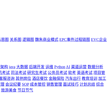
韦恩图
关系图
逻辑图
魏朱商业模式
EPC事件过程链图
EVC企业
架构
java
大数据
后端开发
运维
Python
AI
渠道运营
数据分析
机考试
司法考试
研究生考试
公务员考试
软考
英语考试
项目管
客服咨询
其他岗位
酒店餐饮
金融保险
汽车出行
教育培训
加工
管理
会议纪要
SOP
成本管控
销售管理
面试技巧
计划总结
综合
旅游美食
节日节气