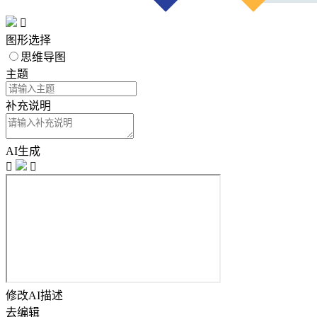

图形选择
思维导图
主题
补充说明
AI生成


修改AI描述
去编辑