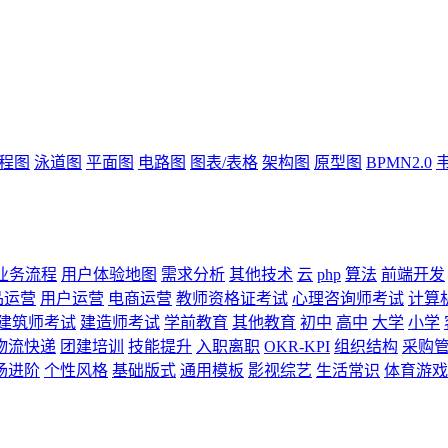
流程图
泳道图
平面图
电路图
图表/表格
架构图
原型图
BPMN2.0
业务流程
用户体验地图
需求分析
其他技术
云
php
算法
前端开发
品运营
用户运营
电商运营
教师资格证考试
心理咨询师考试
计算
建筑师考试
建造师考试
学前教育
其他教育
初中
高中
大学
小学
物流快递
团建培训
技能提升
入职离职
OKR-KPI
组织结构
采购
场进阶
个性风格
基础版式
通用模板
影视综艺
生活常识
体育游戏