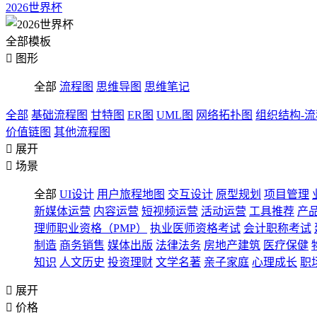
2026世界杯
全部模板

图形
全部
流程图
思维导图
思维笔记
全部
基础流程图
甘特图
ER图
UML图
网络拓扑图
组织结构-
价值链图
其他流程图

展开

场景
全部
UI设计
用户旅程地图
交互设计
原型规划
项目管理
新媒体运营
内容运营
短视频运营
活动运营
工具推荐
产
理师职业资格（PMP）
执业医师资格考试
会计职称考试
制造
商务销售
媒体出版
法律法务
房地产建筑
医疗保健
知识
人文历史
投资理财
文学名著
亲子家庭
心理成长
职

展开

价格