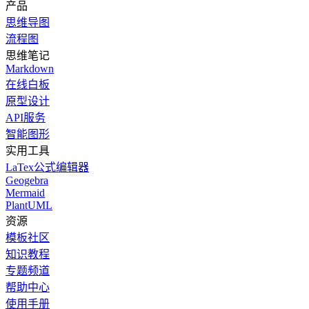
产品
思维导图
流程图
思维笔记
Markdown
在线白板
原型设计
API服务
智能图形
实用工具
LaTex公式编辑器
Geogebra
Mermaid
PlantUML
资源
模板社区
知识教程
专题频道
帮助中心
使用手册