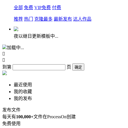
全部
免费
VIP免费
付费
推荐
热门
克隆最多
最新发布
达人作品
夜以继日更新模板中...
加载中...


到第
页
确定
最近使用
我的收藏
我的发布
发布文件
每天有
100,000+
文件在ProcessOn创建
免费使用