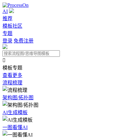
AI
推荐
模板社区
专题
登录
免费注册

模板专题
查看更多
流程梳理
架构图/拓扑图
AI生成模板
一图看懂AI