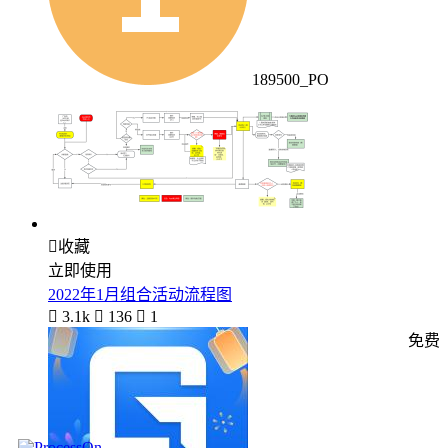
189500_PO

收藏
立即使用
2022年1月组合活动流程图

3.1k

136

1
免费