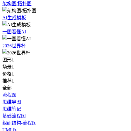
架构图/拓扑图
AI生成模板
一图看懂AI
2026世界杯
图形

场景

价格

推荐

全部
流程图
思维导图
思维笔记
基础流程图
组织结构-流程图
UML图