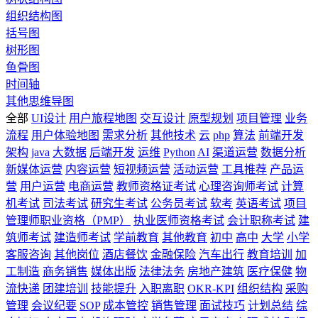
组织结构图
括号图
树形图
鱼骨图
时间轴
其他思维导图
全部
UI设计
用户旅程地图
交互设计
原型规划
项目管理
业务
流程
用户体验地图
需求分析
其他技术
云
php
算法
前端开发
架构
java
大数据
后端开发
运维
Python
AI
渠道运营
数据分析
新媒体运营
内容运营
短视频运营
活动运营
工具推荐
产品运
营
用户运营
电商运营
教师资格证考试
心理咨询师考试
计算
机考试
司法考试
研究生考试
公务员考试
软考
英语考试
项目
管理师职业资格（PMP）
执业医师资格考试
会计职称考试
建
筑师考试
建造师考试
学前教育
其他教育
初中
高中
大学
小学
客服咨询
其他岗位
酒店餐饮
金融保险
汽车出行
教育培训
加
工制造
商务销售
媒体出版
法律法务
房地产建筑
医疗保健
物
流快递
团建培训
技能提升
入职离职
OKR-KPI
组织结构
采购
管理
会议纪要
SOP
成本管控
销售管理
面试技巧
计划总结
综