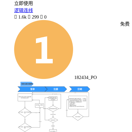
立即使用
逻辑连线

1.6k

299

0
免费
182434_PO