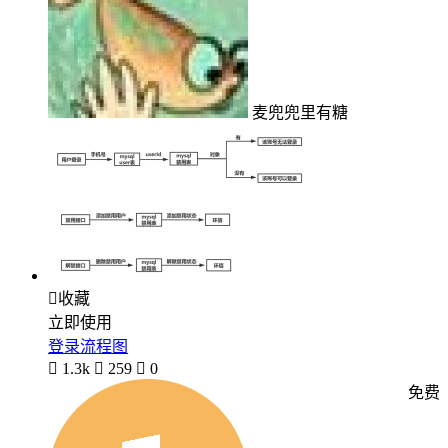
麦兜兜里有糖

收藏
立即使用
登录流程图

1.3k

259

0
免费