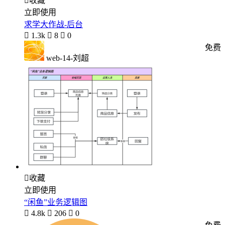

收藏
立即使用
求学大作战-后台

1.3k

8

0
免费
web-14-刘超

收藏
立即使用
“闲鱼”业务逻辑图

4.8k

206

0