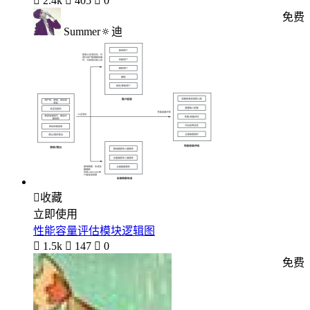

2.4k

405

0
免费
Summer🔅迪

收藏
立即使用
性能容量评估模块逻辑图

1.5k

147

0
免费