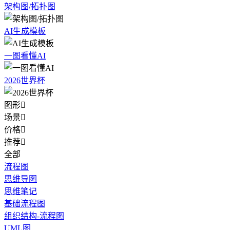
架构图/拓扑图
AI生成模板
一图看懂AI
2026世界杯
图形

场景

价格

推荐

全部
流程图
思维导图
思维笔记
基础流程图
组织结构-流程图
UML图