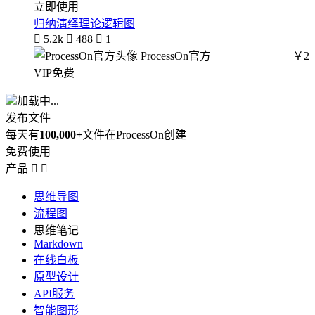
立即使用
归纳演绎理论逻辑图

5.2k

488

1
ProcessOn官方
￥2
VIP免费
加载中...
发布文件
每天有
100,000+
文件在ProcessOn创建
免费使用
产品


思维导图
流程图
思维笔记
Markdown
在线白板
原型设计
API服务
智能图形