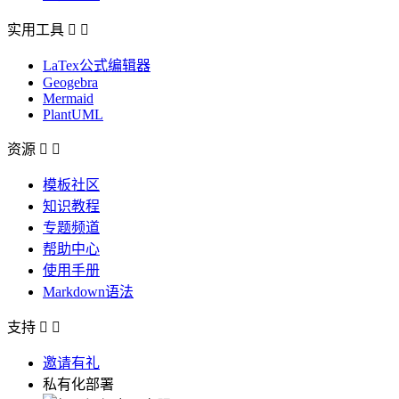
实用工具


LaTex公式编辑器
Geogebra
Mermaid
PlantUML
资源


模板社区
知识教程
专题频道
帮助中心
使用手册
Markdown语法
支持


邀请有礼
私有化部署