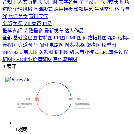
合知识
人文历史
投资理财
文学名著
亲子家庭
心理成长
职场
进阶
个性风格
基础版式
通用模板
影视综艺
生活常识
体育游
戏
旅游美食
节日节气
全部
免费
VIP免费
付费
推荐
热门
克隆最多
最新发布
达人作品
全部
基础流程图
甘特图
ER图
UML图
网络拓扑图
组织结构-
流程图
泳道图
平面图
电路图
图表/表格
架构图
原型图
BPMN2.0
韦恩图
关系图
逻辑图
魏朱商业模式
EPC事件过程
链图
EVC企业价值链图
其他流程图

展开

收藏