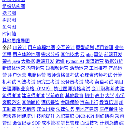
组织结构图
括号图
树形图
鱼骨图
时间轴
其他思维导图
全部
UI设计
用户旅程地图
交互设计
原型规划
项目管理
业务
流程
用户体验地图
需求分析
其他技术
云
php
算法
前端开发
架构
java
大数据
后端开发
运维
Python
AI
渠道运营
数据分析
新媒体运营
内容运营
短视频运营
活动运营
工具推荐
产品运
营
用户运营
电商运营
教师资格证考试
心理咨询师考试
计算
机考试
司法考试
研究生考试
公务员考试
软考
英语考试
项目
管理师职业资格（PMP）
执业医师资格考试
会计职称考试
建
筑师考试
建造师考试
学前教育
其他教育
初中
高中
大学
小学
客服咨询
其他岗位
酒店餐饮
金融保险
汽车出行
教育培训
加
工制造
商务销售
媒体出版
法律法务
房地产建筑
医疗保健
物
流快递
团建培训
技能提升
入职离职
OKR-KPI
组织结构
采购
管理
会议纪要
SOP
成本管控
销售管理
面试技巧
计划总结
综