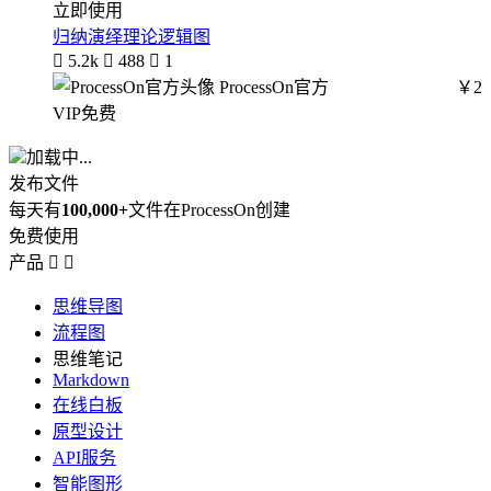
立即使用
归纳演绎理论逻辑图

5.2k

488

1
ProcessOn官方
￥2
VIP免费
加载中...
发布文件
每天有
100,000+
文件在ProcessOn创建
免费使用
产品


思维导图
流程图
思维笔记
Markdown
在线白板
原型设计
API服务
智能图形