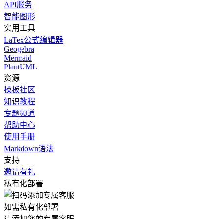
API服务
智能图形
实用工具
LaTex公式编辑器
Geogebra
Mermaid
PlantUML
资源
模板社区
知识教程
专题频道
帮助中心
使用手册
Markdown语法
支持
邀请有礼
私有化部署
如需私有化部署
请添加您的专属客服