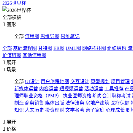
2026世界杯
全部模板

图形
全部
流程图
思维导图
思维笔记
全部
基础流程图
甘特图
ER图
UML图
网络拓扑图
组织结构-
价值链图
其他流程图

展开

场景
全部
UI设计
用户旅程地图
交互设计
原型规划
项目管理
新媒体运营
内容运营
短视频运营
活动运营
工具推荐
产
理师职业资格（PMP）
执业医师资格考试
会计职称考试
制造
商务销售
媒体出版
法律法务
房地产建筑
医疗保健
知识
人文历史
投资理财
文学名著
亲子家庭
心理成长
职

展开

价格