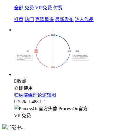
全部
免费
VIP免费
付费
推荐
热门
克隆最多
最新发布
达人作品

收藏
立即使用
归纳演绎理论逻辑图

5.2k

488

1
ProcessOn官方
VIP免费
加载中...