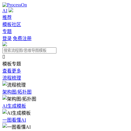
AI
推荐
模板社区
专题
登录
免费注册

模板专题
查看更多
流程梳理
架构图/拓扑图
AI生成模板
一图看懂AI