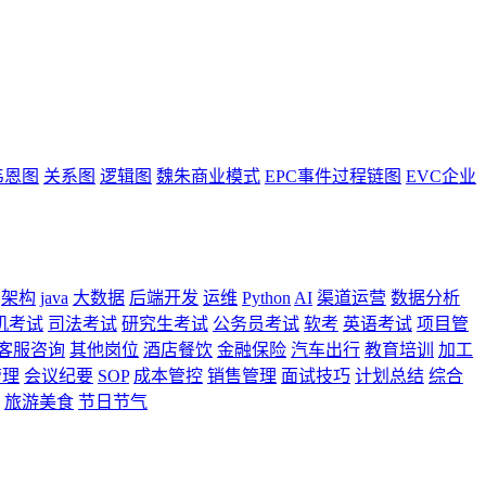
韦恩图
关系图
逻辑图
魏朱商业模式
EPC事件过程链图
EVC企业
架构
java
大数据
后端开发
运维
Python
AI
渠道运营
数据分析
机考试
司法考试
研究生考试
公务员考试
软考
英语考试
项目管
客服咨询
其他岗位
酒店餐饮
金融保险
汽车出行
教育培训
加工
管理
会议纪要
SOP
成本管控
销售管理
面试技巧
计划总结
综合
旅游美食
节日节气