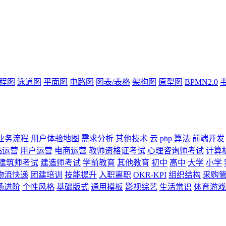
流程图
泳道图
平面图
电路图
图表/表格
架构图
原型图
BPMN2.0
业务流程
用户体验地图
需求分析
其他技术
云
php
算法
前端开发
品运营
用户运营
电商运营
教师资格证考试
心理咨询师考试
计算
建筑师考试
建造师考试
学前教育
其他教育
初中
高中
大学
小学
物流快递
团建培训
技能提升
入职离职
OKR-KPI
组织结构
采购
场进阶
个性风格
基础版式
通用模板
影视综艺
生活常识
体育游戏