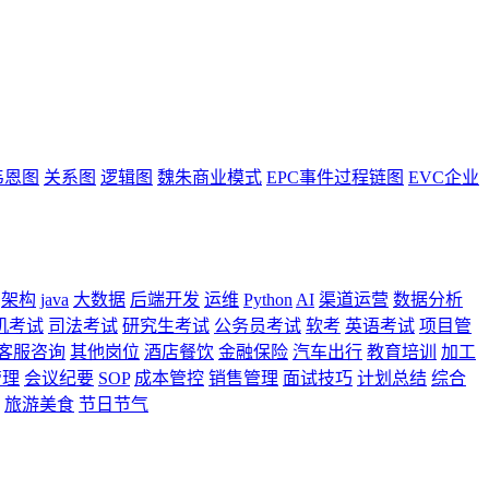
韦恩图
关系图
逻辑图
魏朱商业模式
EPC事件过程链图
EVC企业
架构
java
大数据
后端开发
运维
Python
AI
渠道运营
数据分析
机考试
司法考试
研究生考试
公务员考试
软考
英语考试
项目管
客服咨询
其他岗位
酒店餐饮
金融保险
汽车出行
教育培训
加工
管理
会议纪要
SOP
成本管控
销售管理
面试技巧
计划总结
综合
旅游美食
节日节气