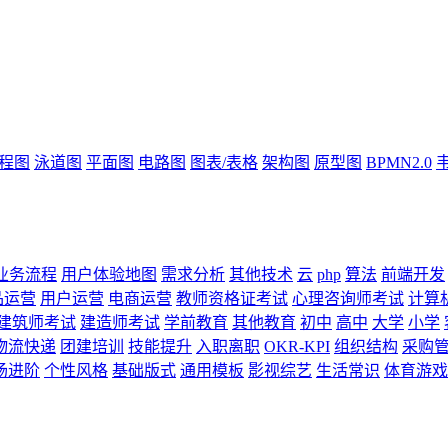
流程图
泳道图
平面图
电路图
图表/表格
架构图
原型图
BPMN2.0
业务流程
用户体验地图
需求分析
其他技术
云
php
算法
前端开发
品运营
用户运营
电商运营
教师资格证考试
心理咨询师考试
计算
建筑师考试
建造师考试
学前教育
其他教育
初中
高中
大学
小学
物流快递
团建培训
技能提升
入职离职
OKR-KPI
组织结构
采购
场进阶
个性风格
基础版式
通用模板
影视综艺
生活常识
体育游戏