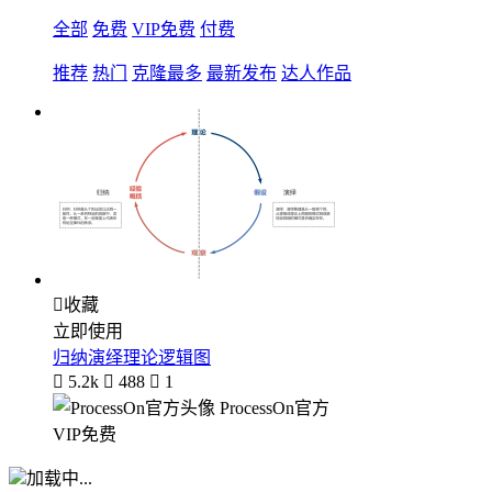
全部
免费
VIP免费
付费
推荐
热门
克隆最多
最新发布
达人作品

收藏
立即使用
归纳演绎理论逻辑图

5.2k

488

1
ProcessOn官方
VIP免费
加载中...