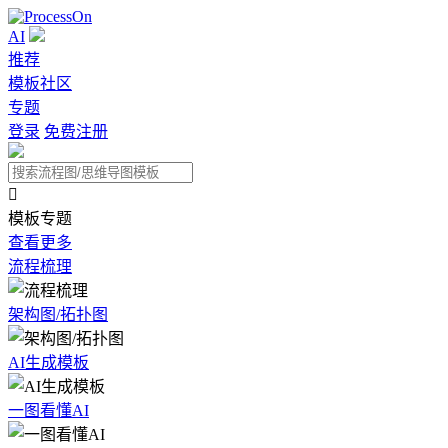
AI
推荐
模板社区
专题
登录
免费注册

模板专题
查看更多
流程梳理
架构图/拓扑图
AI生成模板
一图看懂AI