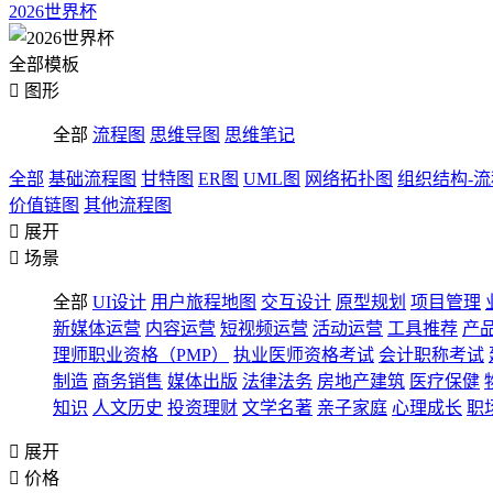
2026世界杯
全部模板

图形
全部
流程图
思维导图
思维笔记
全部
基础流程图
甘特图
ER图
UML图
网络拓扑图
组织结构-
价值链图
其他流程图

展开

场景
全部
UI设计
用户旅程地图
交互设计
原型规划
项目管理
新媒体运营
内容运营
短视频运营
活动运营
工具推荐
产
理师职业资格（PMP）
执业医师资格考试
会计职称考试
制造
商务销售
媒体出版
法律法务
房地产建筑
医疗保健
知识
人文历史
投资理财
文学名著
亲子家庭
心理成长
职

展开

价格