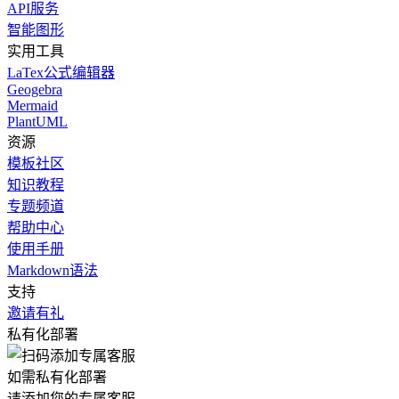
API服务
智能图形
实用工具
LaTex公式编辑器
Geogebra
Mermaid
PlantUML
资源
模板社区
知识教程
专题频道
帮助中心
使用手册
Markdown语法
支持
邀请有礼
私有化部署
如需私有化部署
请添加您的专属客服