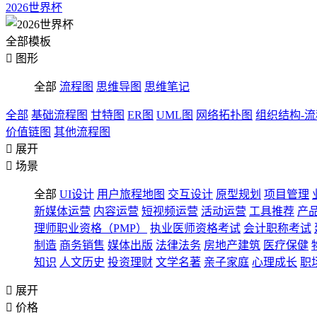
2026世界杯
全部模板

图形
全部
流程图
思维导图
思维笔记
全部
基础流程图
甘特图
ER图
UML图
网络拓扑图
组织结构-
价值链图
其他流程图

展开

场景
全部
UI设计
用户旅程地图
交互设计
原型规划
项目管理
新媒体运营
内容运营
短视频运营
活动运营
工具推荐
产
理师职业资格（PMP）
执业医师资格考试
会计职称考试
制造
商务销售
媒体出版
法律法务
房地产建筑
医疗保健
知识
人文历史
投资理财
文学名著
亲子家庭
心理成长
职

展开

价格