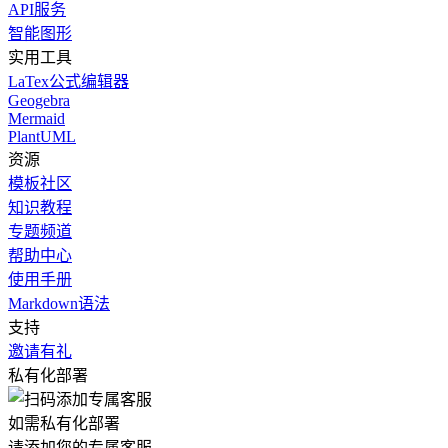
API服务
智能图形
实用工具
LaTex公式编辑器
Geogebra
Mermaid
PlantUML
资源
模板社区
知识教程
专题频道
帮助中心
使用手册
Markdown语法
支持
邀请有礼
私有化部署
如需私有化部署
请添加您的专属客服