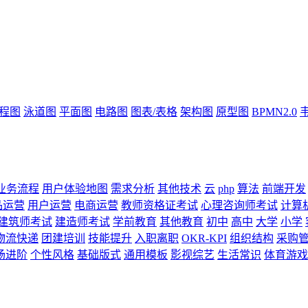
流程图
泳道图
平面图
电路图
图表/表格
架构图
原型图
BPMN2.0
业务流程
用户体验地图
需求分析
其他技术
云
php
算法
前端开发
品运营
用户运营
电商运营
教师资格证考试
心理咨询师考试
计算
建筑师考试
建造师考试
学前教育
其他教育
初中
高中
大学
小学
物流快递
团建培训
技能提升
入职离职
OKR-KPI
组织结构
采购
场进阶
个性风格
基础版式
通用模板
影视综艺
生活常识
体育游戏