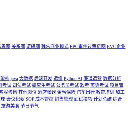
韦恩图
关系图
逻辑图
魏朱商业模式
EPC事件过程链图
EVC企业
架构
java
大数据
后端开发
运维
Python
AI
渠道运营
数据分析
机考试
司法考试
研究生考试
公务员考试
软考
英语考试
项目管
客服咨询
其他岗位
酒店餐饮
金融保险
汽车出行
教育培训
加工
管理
会议纪要
SOP
成本管控
销售管理
面试技巧
计划总结
综合
旅游美食
节日节气