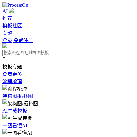
AI
推荐
模板社区
专题
登录
免费注册

模板专题
查看更多
流程梳理
架构图/拓扑图
AI生成模板
一图看懂AI