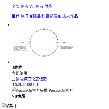
全部
免费
VIP免费
付费
推荐
热门
克隆最多
最新发布
达人作品

收藏
立即使用
归纳演绎理论逻辑图

5.2k

488

1
ProcessOn官方
VIP免费
加载中...