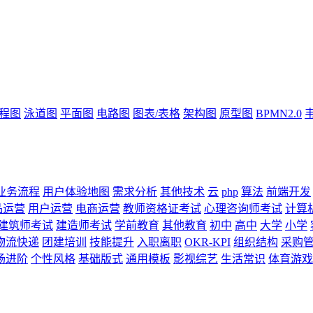
流程图
泳道图
平面图
电路图
图表/表格
架构图
原型图
BPMN2.0
业务流程
用户体验地图
需求分析
其他技术
云
php
算法
前端开发
品运营
用户运营
电商运营
教师资格证考试
心理咨询师考试
计算
建筑师考试
建造师考试
学前教育
其他教育
初中
高中
大学
小学
物流快递
团建培训
技能提升
入职离职
OKR-KPI
组织结构
采购
场进阶
个性风格
基础版式
通用模板
影视综艺
生活常识
体育游戏