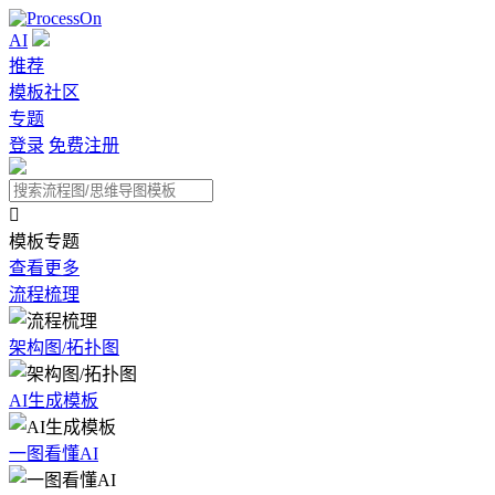
AI
推荐
模板社区
专题
登录
免费注册

模板专题
查看更多
流程梳理
架构图/拓扑图
AI生成模板
一图看懂AI