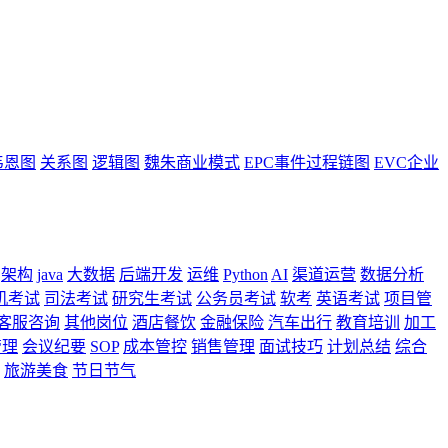
韦恩图
关系图
逻辑图
魏朱商业模式
EPC事件过程链图
EVC企业
架构
java
大数据
后端开发
运维
Python
AI
渠道运营
数据分析
机考试
司法考试
研究生考试
公务员考试
软考
英语考试
项目管
客服咨询
其他岗位
酒店餐饮
金融保险
汽车出行
教育培训
加工
管理
会议纪要
SOP
成本管控
销售管理
面试技巧
计划总结
综合
旅游美食
节日节气