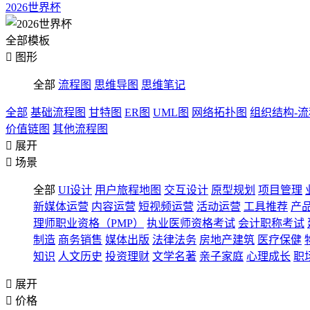
2026世界杯
全部模板

图形
全部
流程图
思维导图
思维笔记
全部
基础流程图
甘特图
ER图
UML图
网络拓扑图
组织结构-
价值链图
其他流程图

展开

场景
全部
UI设计
用户旅程地图
交互设计
原型规划
项目管理
新媒体运营
内容运营
短视频运营
活动运营
工具推荐
产
理师职业资格（PMP）
执业医师资格考试
会计职称考试
制造
商务销售
媒体出版
法律法务
房地产建筑
医疗保健
知识
人文历史
投资理财
文学名著
亲子家庭
心理成长
职

展开

价格