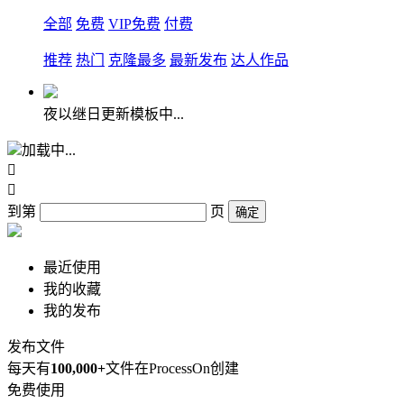
全部
免费
VIP免费
付费
推荐
热门
克隆最多
最新发布
达人作品
夜以继日更新模板中...
加载中...


到第
页
确定
最近使用
我的收藏
我的发布
发布文件
每天有
100,000+
文件在ProcessOn创建
免费使用