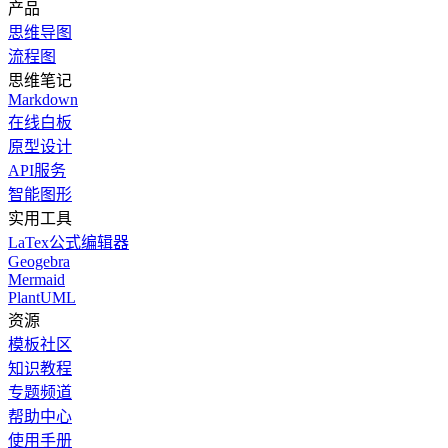
产品
思维导图
流程图
思维笔记
Markdown
在线白板
原型设计
API服务
智能图形
实用工具
LaTex公式编辑器
Geogebra
Mermaid
PlantUML
资源
模板社区
知识教程
专题频道
帮助中心
使用手册