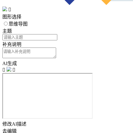

图形选择
思维导图
主题
补充说明
AI生成


修改AI描述
去编辑